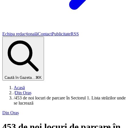
Echipa redacțională
Contact
Publicitate
RSS
Caută în Gazeta…
⌘K
Acasă
/
Din Oraș
/
453 de noi locuri de parcare în Sectorul 1. Lista străzilor unde
se lucrează
Din Oraș
453 de noi locuri de parcare în