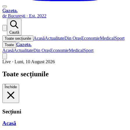
Gazeta
.
de București · Est. 2022
Caută
Acasă
Actualitate
Din Oraș
Economie
Medical
Sport
Toate secțiunile
Gazeta
.
Toate
Acasă
Actualitate
Din Oraș
Economie
Medical
Sport
Live ·
Luni, 10 August 2026
Toate secțiunile
Închide
Secțiuni
Acasă