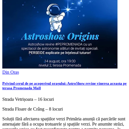
Din Oraș
Privind cerul de pe acoperișul orașului: AstroShow revine vinerea aceasta pe
terasa Promenada Mall
Strada Vetrișoara – 16 locuri
Strada Floare de Crâng – 8 locuri
Soluții fără afectarea spațiilor verzi Primăria anunță că parcările sunt
amenajate fără a ocupa trotuarele și spațiile verzi. Pe anumite străzi,