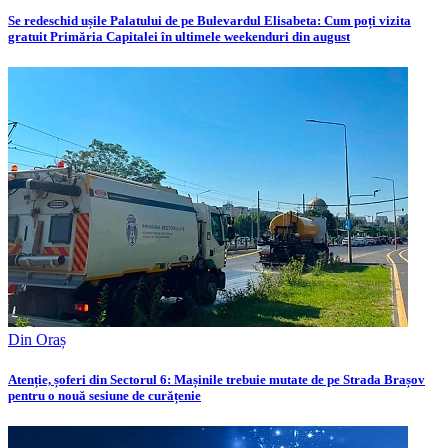
Se redeschid ușile Palatului de pe Bulevardul Elisabeta: Cum poți vizita
gratuit Primăria Capitalei în ultimele weekenduri din august
Din Oraș
Atenție, șoferi din Sectorul 6: Mașinile trebuie mutate de pe Strada Brașov
pentru o nouă sesiune de curățenie