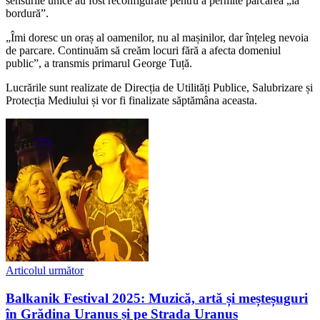
sensurile unice au fost reconfigurate pentru a permite parcarea „la
bordură”.
„Îmi doresc un oraș al oamenilor, nu al mașinilor, dar înțeleg nevoia
de parcare. Continuăm să creăm locuri fără a afecta domeniul
public”, a transmis primarul George Tuță.
Lucrările sunt realizate de Direcția de Utilități Publice, Salubrizare și
Protecția Mediului și vor fi finalizate săptămâna aceasta.
Articolul următor
Balkanik Festival 2025: Muzică, artă și meșteșuguri
în Grădina Uranus și pe Strada Uranus