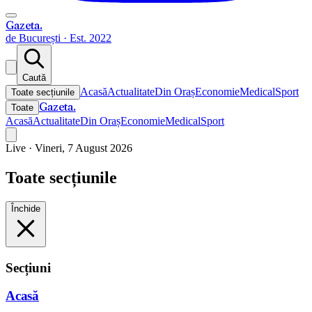
Gazeta
.
de București · Est. 2022
Caută
Acasă
Actualitate
Din Oraș
Economie
Medical
Sport
Toate secțiunile
Gazeta
.
Toate
Acasă
Actualitate
Din Oraș
Economie
Medical
Sport
Live ·
Vineri, 7 August 2026
Toate secțiunile
Închide
Secțiuni
Acasă