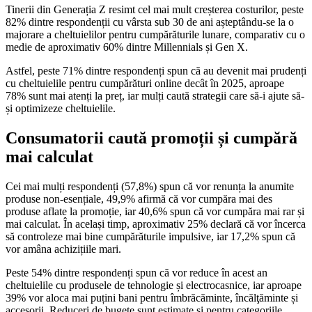
Tinerii din Generația Z resimt cel mai mult creșterea costurilor, peste
82% dintre respondenții cu vârsta sub 30 de ani așteptându-se la o
majorare a cheltuielilor pentru cumpărăturile lunare, comparativ cu o
medie de aproximativ 60% dintre Millennials și Gen X.
Astfel, peste 71% dintre respondenți spun că au devenit mai prudenți
cu cheltuielile pentru cumpărături online decât în 2025, aproape
78% sunt mai atenți la preț, iar mulți caută strategii care să-i ajute să-
și optimizeze cheltuielile.
Consumatorii caută promoții și cumpără
mai calculat
Cei mai mulți respondenți (57,8%) spun că vor renunța la anumite
produse non-esențiale, 49,9% afirmă că vor cumpăra mai des
produse aflate la promoție, iar 40,6% spun că vor cumpăra mai rar și
mai calculat. În același timp, aproximativ 25% declară că vor încerca
să controleze mai bine cumpărăturile impulsive, iar 17,2% spun că
vor amâna achizițiile mari.
Peste 54% dintre respondenți spun că vor reduce în acest an
cheltuielile cu produsele de tehnologie și electrocasnice, iar aproape
39% vor aloca mai puțini bani pentru îmbrăcăminte, încălţăminte și
accesorii. Reduceri de bugete sunt estimate și pentru categoriile