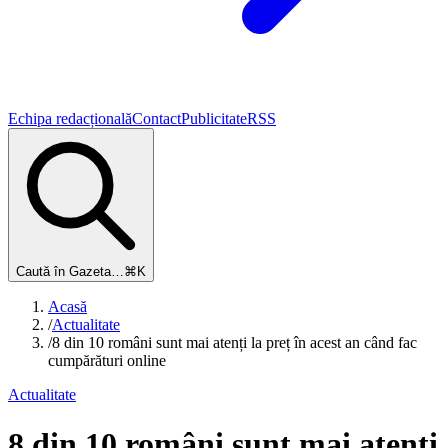
Echipa redacțională
Contact
Publicitate
RSS
Caută în Gazeta…
⌘K
Acasă
/
Actualitate
/
8 din 10 români sunt mai atenți la preț în acest an când fac
cumpărături online
Actualitate
8 din 10 români sunt mai atenți