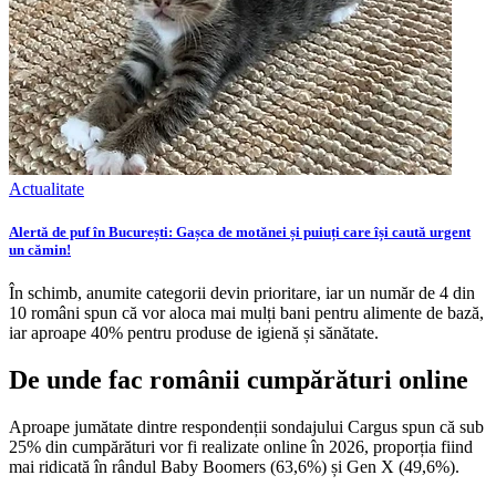
Actualitate
Alertă de puf în București: Gașca de motănei și puiuți care își caută urgent
un cămin!
În schimb, anumite categorii devin prioritare, iar un număr de 4 din
10 români spun că vor aloca mai mulți bani pentru alimente de bază,
iar aproape 40% pentru produse de igienă și sănătate.
De unde fac românii cumpărături online
Aproape jumătate dintre respondenții sondajului Cargus spun că sub
25% din cumpărături vor fi realizate online în 2026, proporția fiind
mai ridicată în rândul Baby Boomers (63,6%) și Gen X (49,6%).