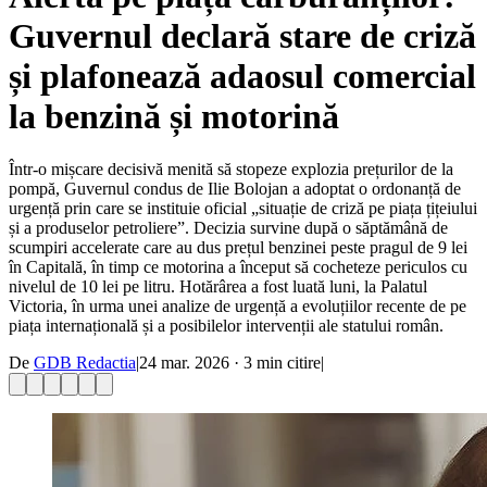
Guvernul declară stare de criză
și plafonează adaosul comercial
la benzină și motorină
Într-o mișcare decisivă menită să stopeze explozia prețurilor de la
pompă, Guvernul condus de Ilie Bolojan a adoptat o ordonanță de
urgență prin care se instituie oficial „situație de criză pe piața țițeiului
și a produselor petroliere”. Decizia survine după o săptămână de
scumpiri accelerate care au dus prețul benzinei peste pragul de 9 lei
în Capitală, în timp ce motorina a început să cocheteze periculos cu
nivelul de 10 lei pe litru. Hotărârea a fost luată luni, la Palatul
Victoria, în urma unei analize de urgență a evoluțiilor recente de pe
piața internațională și a posibilelor intervenții ale statului român.
De
GDB Redactia
|
24 mar. 2026
·
3
min citire
|