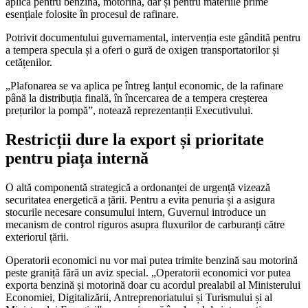
aplica pentru benzină, motorină, dar și pentru materiile prime
esențiale folosite în procesul de rafinare.
Potrivit documentului guvernamental, intervenția este gândită pentru
a tempera specula și a oferi o gură de oxigen transportatorilor și
cetățenilor.
„Plafonarea se va aplica pe întreg lanțul economic, de la rafinare
până la distribuția finală, în încercarea de a tempera creșterea
prețurilor la pompă”, notează reprezentanții Executivului.
Restricții dure la export și prioritate
pentru piața internă
O altă componentă strategică a ordonanței de urgență vizează
securitatea energetică a țării. Pentru a evita penuria și a asigura
stocurile necesare consumului intern, Guvernul introduce un
mecanism de control riguros asupra fluxurilor de carburanți către
exteriorul țării.
Operatorii economici nu vor mai putea trimite benzină sau motorină
peste graniță fără un aviz special. „Operatorii economici vor putea
exporta benzină și motorină doar cu acordul prealabil al Ministerului
Economiei, Digitalizării, Antreprenoriatului și Turismului și al