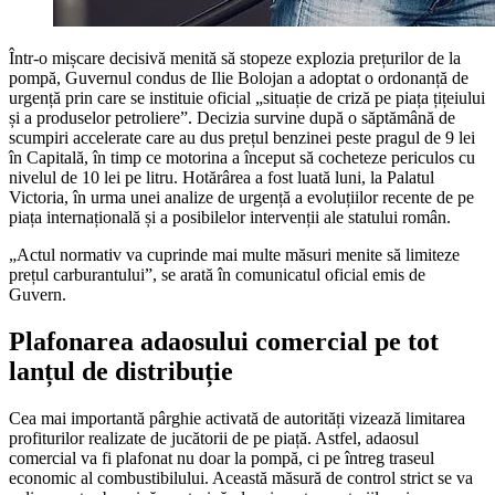
Într-o mișcare decisivă menită să stopeze explozia prețurilor de la
pompă, Guvernul condus de Ilie Bolojan a adoptat o ordonanță de
urgență prin care se instituie oficial „situație de criză pe piața țițeiului
și a produselor petroliere”. Decizia survine după o săptămână de
scumpiri accelerate care au dus prețul benzinei peste pragul de 9 lei
în Capitală, în timp ce motorina a început să cocheteze periculos cu
nivelul de 10 lei pe litru. Hotărârea a fost luată luni, la Palatul
Victoria, în urma unei analize de urgență a evoluțiilor recente de pe
piața internațională și a posibilelor intervenții ale statului român.
„Actul normativ va cuprinde mai multe măsuri menite să limiteze
prețul carburantului”, se arată în comunicatul oficial emis de
Guvern.
Plafonarea adaosului comercial pe tot
lanțul de distribuție
Cea mai importantă pârghie activată de autorități vizează limitarea
profiturilor realizate de jucătorii de pe piață. Astfel, adaosul
comercial va fi plafonat nu doar la pompă, ci pe întreg traseul
economic al combustibilului. Această măsură de control strict se va