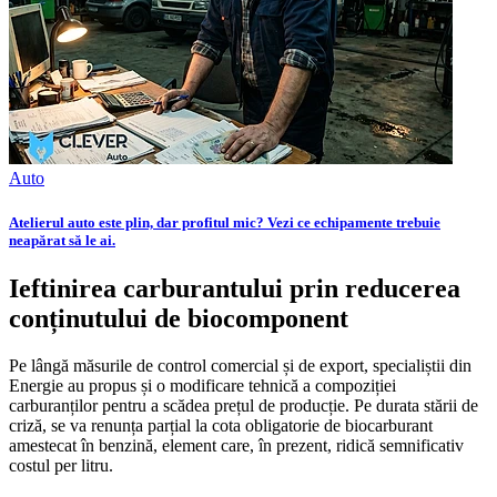
Auto
Atelierul auto este plin, dar profitul mic? Vezi ce echipamente trebuie
neapărat să le ai.
Ieftinirea carburantului prin reducerea
conținutului de biocomponent
Pe lângă măsurile de control comercial și de export, specialiștii din
Energie au propus și o modificare tehnică a compoziției
carburanților pentru a scădea prețul de producție. Pe durata stării de
criză, se va renunța parțial la cota obligatorie de biocarburant
amestecat în benzină, element care, în prezent, ridică semnificativ
costul per litru.