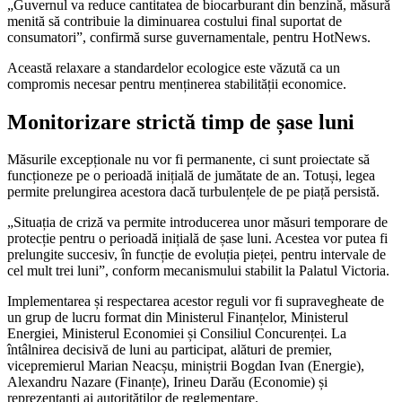
„Guvernul va reduce cantitatea de biocarburant din benzină, măsură
menită să contribuie la diminuarea costului final suportat de
consumatori”, confirmă surse guvernamentale, pentru HotNews.
Această relaxare a standardelor ecologice este văzută ca un
compromis necesar pentru menținerea stabilității economice.
Monitorizare strictă timp de șase luni
Măsurile excepționale nu vor fi permanente, ci sunt proiectate să
funcționeze pe o perioadă inițială de jumătate de an. Totuși, legea
permite prelungirea acestora dacă turbulențele de pe piață persistă.
„Situația de criză va permite introducerea unor măsuri temporare de
protecție pentru o perioadă inițială de șase luni. Acestea vor putea fi
prelungite succesiv, în funcție de evoluția pieței, pentru intervale de
cel mult trei luni”, conform mecanismului stabilit la Palatul Victoria.
Implementarea și respectarea acestor reguli vor fi supravegheate de
un grup de lucru format din Ministerul Finanțelor, Ministerul
Energiei, Ministerul Economiei și Consiliul Concurenței. La
întâlnirea decisivă de luni au participat, alături de premier,
vicepremierul Marian Neacșu, miniștrii Bogdan Ivan (Energie),
Alexandru Nazare (Finanțe), Irineu Darău (Economie) și
reprezentanți ai autorităților de reglementare.