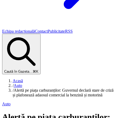
Echipa redacțională
Contact
Publicitate
RSS
Caută în Gazeta…
⌘K
Acasă
/
Auto
/
Alertă pe piața carburanților: Guvernul declară stare de criză
și plafonează adaosul comercial la benzină și motorină
Auto
Alertă pe piața carburanților: