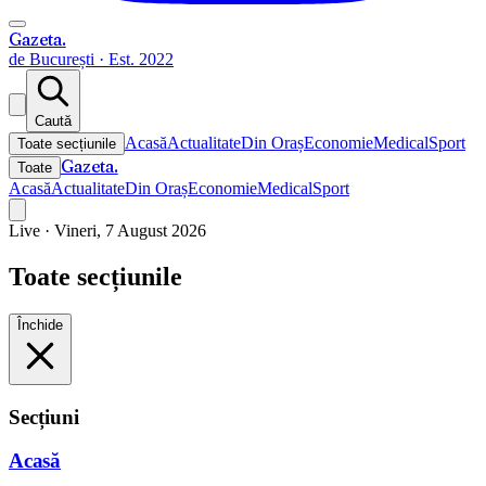
Gazeta
.
de București · Est. 2022
Caută
Acasă
Actualitate
Din Oraș
Economie
Medical
Sport
Toate secțiunile
Gazeta
.
Toate
Acasă
Actualitate
Din Oraș
Economie
Medical
Sport
Live ·
Vineri, 7 August 2026
Toate secțiunile
Închide
Secțiuni
Acasă