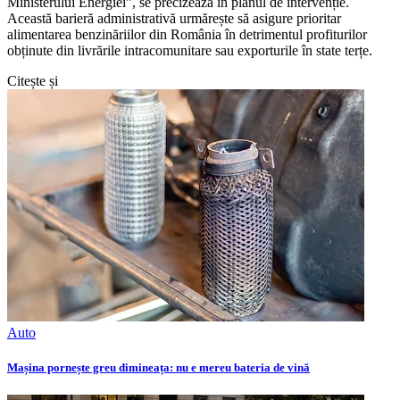
Ministerului Energiei”, se precizează în planul de intervenție.
Această barieră administrativă urmărește să asigure prioritar
alimentarea benzinăriilor din România în detrimentul profiturilor
obținute din livrările intracomunitare sau exporturile în state terțe.
Citește și
Auto
Mașina pornește greu dimineața: nu e mereu bateria de vină