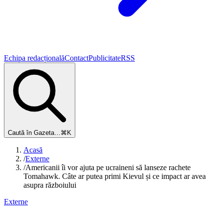
Echipa redacțională
Contact
Publicitate
RSS
Caută în Gazeta…
⌘K
Acasă
/
Externe
/
Americanii îi vor ajuta pe ucraineni să lanseze rachete
Tomahawk. Câte ar putea primi Kievul și ce impact ar avea
asupra războiului
Externe