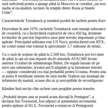
rază suficientă pentru a ajunge până la Moscova ar constitui „un nou
stadiu al escaladării, inclusiv în relaţiile dintre Rusia şi Statele
Unite”.
Caracteristicile Tomahawk şi numărul posibil de rachete pentru Kiev
Dezvoltate în anii 1970, rachetele Tomahawk sunt muniţii subsonice
de croazieră, cu o încărcătură explozivă de circa 450 kg, destinate
loviturilor de precizie împotriva unor ţinte terestre importante şi bine
apărate. Principalul utilizator este US Navy, producătorul este RTX,
iar costul unitar este estimat la aproximativ 1,7 milioane de dolari.
Cu o rază de acţiune de până la 2.500 km, Tomahawk pot lovi ţinte
de până la opt ori mai departe decât sistemele ATACMS livrate
anterior Ucrainei de administraţia Biden. De regulă lansate de pe
nave sau submarine, acestea pot fi adaptate şi la lansatoare terestre
— opţiune considerată cea mai probabilă pentru Ucraina. Pentru asta
ar putea fi reutilizate sisteme de rază medie Typhon sau instalaţii ale
infanteriei de marină, scoase din uz şi susceptibile de reconfigurare.
Rămâne însă neclar câte rachete sunt pregătite pentru transfer.
„Probabil despre asta se poartă acum discuţii în Pentagon”, a
declarat Jim Townsend, fost adjunct al asistentului secretarului
pentru apărare al SUA. Townsend a remarcat că Pentagonul