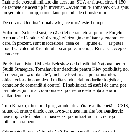
înainte de exerciţii militare din acest an, SUA ar fi avut circa 4.150
de rachete de acest tip în inventar. „Avem multe Tomahawk”, a spus
preşedintele Trump, comentând posibilitatea transferului.
De ce vrea Ucraina Tomahawk şi ce urmăreşte Trump
Volodimir Zelenski susţine că astfel de rachete ar permite Forţelor
Armate ale Ucrainei să distrugă eficient ţinte militare şi energetice
care, în prezent, sunt inaccesibile, ceea ce — spune el — ar putea
modifica calculul Kremlinului şi ar putea încuraja Rusia să accepte
negocieri.
Potrivit analistului Mikola Beleșkov de la Institutul Naţional pentru
Studii Strategice, Tomahawk ar deschide pentru Kiev posibilităţi noi
în operaţiuni „combinate”, inclusiv lovituri asupra rafinăriilor,
obiectivelor din complexul militar‑industrial, nodurilor logistice şi
centrelor de comandă şi control. El subliniază că astfel de arme pot
permite acţiuni mai coordonate şi pot reduce eficienţa apărării
antiaeriene ruse.
Tom Karako, director al programului de apărare antirachetă la CSIS,
spune că printre ţintele atractive s‑ar putea număra bombardierele
ruse implicate în atacuri masive asupra infrastructurii civile şi
militare ucrainene.
Observatorii notează totodată că Trump pare din ce în ce mai