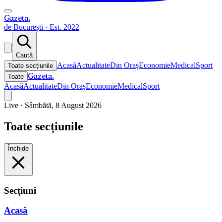
Gazeta
.
de București · Est. 2022
Caută
Acasă
Actualitate
Din Oraș
Economie
Medical
Sport
Toate secțiunile
Gazeta
.
Toate
Acasă
Actualitate
Din Oraș
Economie
Medical
Sport
Live ·
Sâmbătă, 8 August 2026
Toate secțiunile
Închide
Secțiuni
Acasă