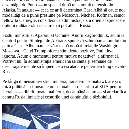
dezamăgit de Putin — în special după un summit nereuşit din
Alaska, în august — ceea ce ar fi determinat Casa Albă să caute noi
modalităţi de a pune presiune pe Moscova. Michael Kofman, senior
fellow la Carnegie, consideră că administraţia s‑a orientat spre acele
opţiuni militare rămase care mai pot afecta Rusia.
Fostul ministru al Apărării al Ucrainei Andrii Zagorodniuk, acum la
Centrul pentru Strategii de Apărare, spune că schimbarea tonului din
partea Casei Albe marchează o etapă nouă în relaţiile Washington–
Moscova. „Când Trump oferea stimulente pozitive, Putin le-a
ignorat. Acum e momentul pentru motive negative”, a afirmat el.
Potrivit lui, în administraţia americană se caută şi semnale de
descurajare menite să împiedice o escaladare pe termen lung de către
Rusia.
Pe lângă dimensiunea strict militară, transferul Tomahawk are şi o
miză politică: ar transmite un semnal clar de sprijin al SUA pentru
Ucraina — diferit, poate mai ferm, decât până acum — şi ar clarifica
pentru Rusia limitele şi costurile unei continuări a războiului.