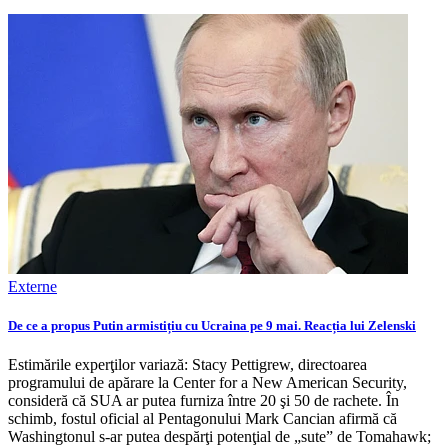
Externe
De ce a propus Putin armistițiu cu Ucraina pe 9 mai. Reacția lui Zelenski
Estimările experţilor variază: Stacy Pettigrew, directoarea
programului de apărare la Center for a New American Security,
consideră că SUA ar putea furniza între 20 şi 50 de rachete. În
schimb, fostul oficial al Pentagonului Mark Cancian afirmă că
Washingtonul s‑ar putea despărţi potenţial de „sute” de Tomahawk;