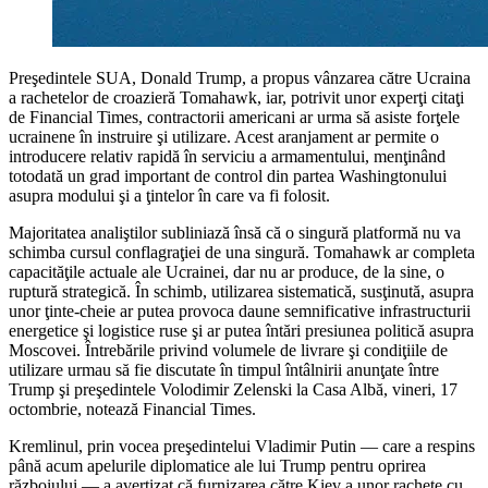
Preşedintele SUA, Donald Trump, a propus vânzarea către Ucraina
a rachetelor de croazieră Tomahawk, iar, potrivit unor experţi citaţi
de Financial Times, contractorii americani ar urma să asiste forţele
ucrainene în instruire şi utilizare. Acest aranjament ar permite o
introducere relativ rapidă în serviciu a armamentului, menţinând
totodată un grad important de control din partea Washingtonului
asupra modului şi a ţintelor în care va fi folosit.
Majoritatea analiştilor subliniază însă că o singură platformă nu va
schimba cursul conflagraţiei de una singură. Tomahawk ar completa
capacităţile actuale ale Ucrainei, dar nu ar produce, de la sine, o
ruptură strategică. În schimb, utilizarea sistematică, susţinută, asupra
unor ţinte-cheie ar putea provoca daune semnificative infrastructurii
energetice şi logistice ruse şi ar putea întări presiunea politică asupra
Moscovei. Întrebările privind volumele de livrare şi condiţiile de
utilizare urmau să fie discutate în timpul întâlnirii anunţate între
Trump şi preşedintele Volodimir Zelenski la Casa Albă, vineri, 17
octombrie, notează Financial Times.
Kremlinul, prin vocea preşedintelui Vladimir Putin — care a respins
până acum apelurile diplomatice ale lui Trump pentru oprirea
războiului — a avertizat că furnizarea către Kiev a unor rachete cu