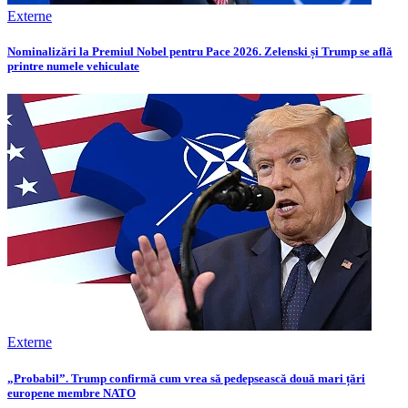
Externe
Nominalizări la Premiul Nobel pentru Pace 2026. Zelenski și Trump se află
printre numele vehiculate
Externe
„Probabil”. Trump confirmă cum vrea să pedepsească două mari țări
europene membre NATO