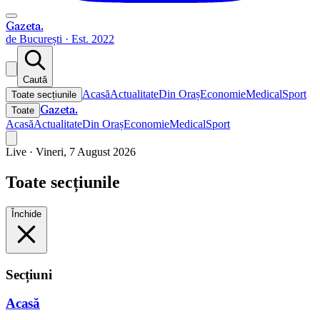
Gazeta
.
de București · Est. 2022
Caută
Acasă
Actualitate
Din Oraș
Economie
Medical
Sport
Toate secțiunile
Gazeta
.
Toate
Acasă
Actualitate
Din Oraș
Economie
Medical
Sport
Live ·
Vineri, 7 August 2026
Toate secțiunile
Închide
Secțiuni
Acasă