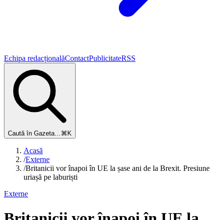
Echipa redacțională
Contact
Publicitate
RSS
Caută în Gazeta…
⌘K
Acasă
/
Externe
/
Britanicii vor înapoi în UE la șase ani de la Brexit. Presiune
uriașă pe laburiști
Externe
Britanicii vor înapoi în UE la