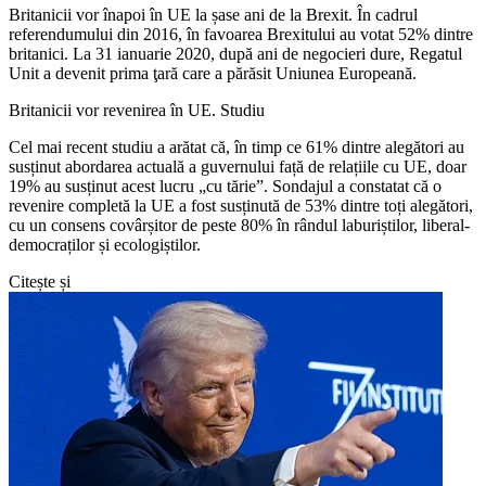
Britanicii vor înapoi în UE la șase ani de la Brexit. În cadrul
referendumului din 2016, în favoarea Brexitului au votat 52% dintre
britanici. La 31 ianuarie 2020, după ani de negocieri dure, Regatul
Unit a devenit prima ţară care a părăsit Uniunea Europeană.
Britanicii vor revenirea în UE. Studiu
Cel mai recent studiu a arătat că, în timp ce 61% dintre alegători au
susținut abordarea actuală a guvernului față de relațiile cu UE, doar
19% au susținut acest lucru „cu tărie”. Sondajul a constatat că o
revenire completă la UE a fost susținută de 53% dintre toți alegători,
cu un consens covârșitor de peste 80% în rândul laburiștilor, liberal-
democraților și ecologiștilor.
Citește și