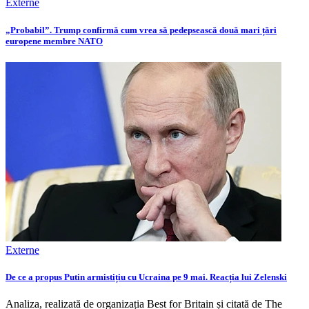
Externe
„Probabil”. Trump confirmă cum vrea să pedepsească două mari țări
europene membre NATO
Externe
De ce a propus Putin armistițiu cu Ucraina pe 9 mai. Reacția lui Zelenski
Analiza, realizată de organizația Best for Britain și citată de The