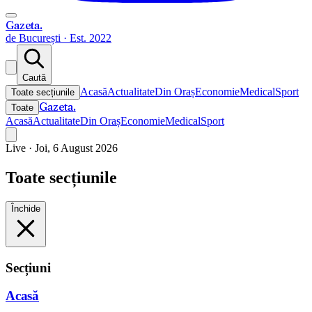
Gazeta
.
de București · Est. 2022
Caută
Acasă
Actualitate
Din Oraș
Economie
Medical
Sport
Toate secțiunile
Gazeta
.
Toate
Acasă
Actualitate
Din Oraș
Economie
Medical
Sport
Live ·
Joi, 6 August 2026
Toate secțiunile
Închide
Secțiuni
Acasă