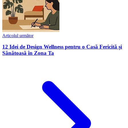
Articolul următor
12 Idei de Design Wellness pentru o Casă Fericită și
Sănătoasă în Zona Ta