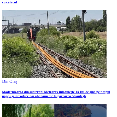
cu caiacul
Din Oraș
Modernizarea din subteran: Metrorex înlocuiește 15 km de șină pe timpul
nopții și introduce noi abonamente la parcarea Străulești