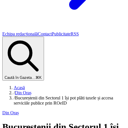
Echipa redacțională
Contact
Publicitate
RSS
Caută în Gazeta…
⌘K
Acasă
/
Din Oraș
/
Bucureștenii din Sectorul 1 își pot plăti taxele și accesa
serviciile publice prin ROeID
Din Oraș
Bucureștenii din Sectorul 1 își