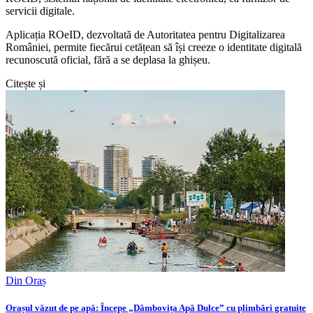
servicii digitale.
Aplicația ROeID, dezvoltată de Autoritatea pentru Digitalizarea
României, permite fiecărui cetățean să își creeze o identitate digitală
recunoscută oficial, fără a se deplasa la ghișeu.
Citește și
Din Oraș
Orașul văzut de pe apă: Începe „Dâmbovița Apă Dulce” cu plimbări gratuite