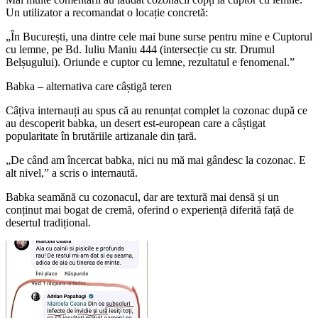
Un utilizator a recomandat o locație concretă:
„În București, una dintre cele mai bune surse pentru mine e Cuptorul
cu lemne, pe Bd. Iuliu Maniu 444 (intersecție cu str. Drumul
Belșugului). Oriunde e cuptor cu lemne, rezultatul e fenomenal.”
Babka – alternativa care câștigă teren
Câțiva internauți au spus că au renunțat complet la cozonac după ce
au descoperit babka, un desert est-european care a câștigat
popularitate în brutăriile artizanale din țară.
„De când am încercat babka, nici nu mă mai gândesc la cozonac. E
alt nivel,” a scris o internaută.
Babka seamănă cu cozonacul, dar are textură mai densă și un
conținut mai bogat de cremă, oferind o experiență diferită față de
desertul tradițional.