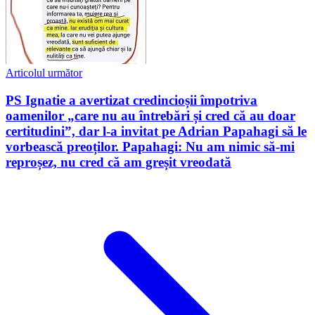
Articolul următor
PS Ignatie a avertizat credincioșii împotriva
oamenilor „care nu au întrebări și cred că au doar
certitudini”, dar l-a invitat pe Adrian Papahagi să le
vorbească preoților. Papahagi: Nu am nimic să-mi
reproșez, nu cred că am greșit vreodată