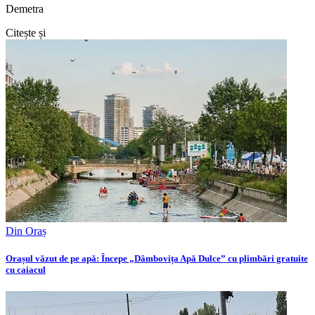
Demetra
Citește și
Din Oraș
Orașul văzut de pe apă: Începe „Dâmbovița Apă Dulce” cu plimbări gratuite
cu caiacul