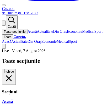
Gazeta
.
de București · Est. 2022
Caută
Acasă
Actualitate
Din Oraș
Economie
Medical
Sport
Toate secțiunile
Gazeta
.
Toate
Acasă
Actualitate
Din Oraș
Economie
Medical
Sport
Live ·
Vineri, 7 August 2026
Toate secțiunile
Închide
Secțiuni
Acasă