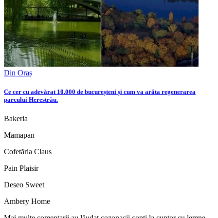
Din Oraș
Ce cer cu adevărat 10.000 de bucureșteni și cum va arăta regenerarea
parcului Herestrău.
Bakeria
Mamapan
Cofetăria Claus
Pain Plaisir
Deseo Sweet
Ambery Home
Mai multe comentarii au lăudat cozonacii copți la cuptor cu lemne.