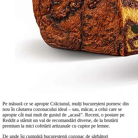
Pe măsură ce se apropie Crăciunul, mulți bucureșteni pornesc din
nou în căutarea cozonacului ideal – sau, măcar, a celui care se
apropie cât mai mult de gustul de „acasă”. Recent, o postare pe
Reddit a stârnit un val de recomandări diverse, de la brutării
premium la mici cofetării artizanale cu cuptor pe lemne.
De unde își cumpără bucureștenii cozonac de sărbători