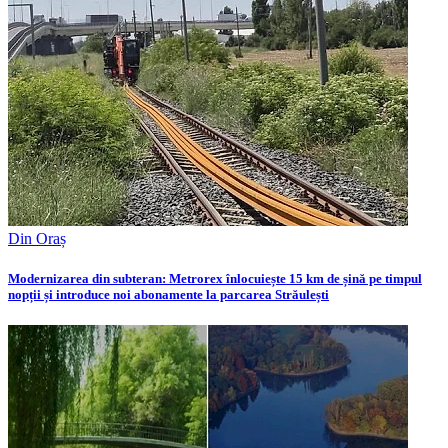
Din Oraș
Modernizarea din subteran: Metrorex înlocuiește 15 km de șină pe timpul
nopții și introduce noi abonamente la parcarea Străulești