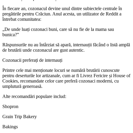
În fiecare an, cozonacul devine unul dintre subiectele centrale în
pregătirile pentru Crăciun. Anul acesta, un utilizator de Reddit a
întrebat comunitatea:
„De unde luați cozonaci buni, care să nu fie de la mama sau
bunica?”
Răspunsurile nu au întârziat să apară, internauții făcând o listă amplă
de brutării unde cozonacul are gust autentic.
Cozonacii preferați de internauți
Printre cele mai menționate locuri se numără brutării cunoscute
pentru deserturile lor artizanale, cum ar fi Livrez Fericire și House of
Cookies, recomandate celor care preferă cozonaci moderni, cu
umplutură generoasă.
Alte recomandări populare includ:
Shopron
Grain Trip Bakery
Bakings