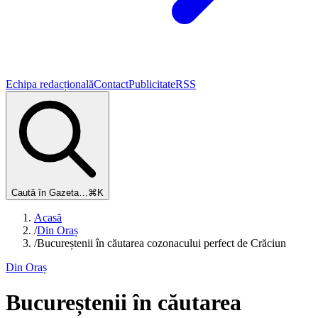
Echipa redacțională
Contact
Publicitate
RSS
Caută în Gazeta…
⌘K
Acasă
/
Din Oraș
/
Bucureștenii în căutarea cozonacului perfect de Crăciun
Din Oraș
Bucureștenii în căutarea