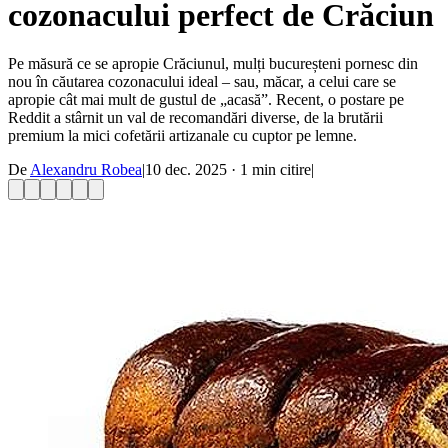
cozonacului perfect de Crăciun
Pe măsură ce se apropie Crăciunul, mulți bucureșteni pornesc din
nou în căutarea cozonacului ideal – sau, măcar, a celui care se
apropie cât mai mult de gustul de „acasă”. Recent, o postare pe
Reddit a stârnit un val de recomandări diverse, de la brutării
premium la mici cofetării artizanale cu cuptor pe lemne.
De
Alexandru Robea
|
10 dec. 2025
·
1
min citire
|