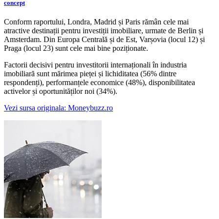
concept
Conform raportului, Londra, Madrid și Paris rămân cele mai
atractive destinații pentru investiții imobiliare, urmate de Berlin și
Amsterdam. Din Europa Centrală și de Est, Varșovia (locul 12) și
Praga (locul 23) sunt cele mai bine poziționate.
Factorii decisivi pentru investitorii internaționali în industria
imobiliară sunt mărimea pieței și lichiditatea (56% dintre
respondenți), performanțele economice (48%), disponibilitatea
activelor și oportunităților noi (34%).
Vezi sursa originala: Moneybuzz.ro