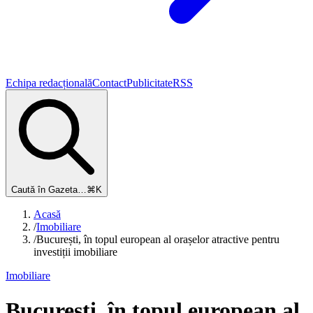
Echipa redacțională
Contact
Publicitate
RSS
Caută în Gazeta…
⌘K
Acasă
/
Imobiliare
/
București, în topul european al orașelor atractive pentru
investiții imobiliare
Imobiliare
București, în topul european al