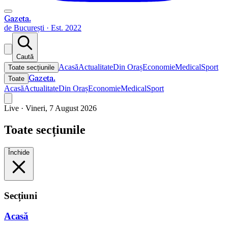
Gazeta
.
de București · Est. 2022
Caută
Acasă
Actualitate
Din Oraș
Economie
Medical
Sport
Toate secțiunile
Gazeta
.
Toate
Acasă
Actualitate
Din Oraș
Economie
Medical
Sport
Live ·
Vineri, 7 August 2026
Toate secțiunile
Închide
Secțiuni
Acasă