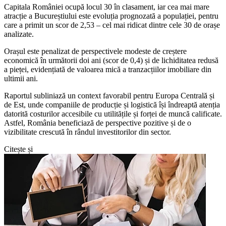
Capitala României ocupă locul 30 în clasament, iar cea mai mare
atracție a Bucureștiului este evoluția prognozată a populației, pentru
care a primit un scor de 2,53 – cel mai ridicat dintre cele 30 de orașe
analizate.
Orașul este penalizat de perspectivele modeste de creștere
economică în următorii doi ani (scor de 0,4) și de lichiditatea redusă
a pieței, evidențiată de valoarea mică a tranzacțiilor imobiliare din
ultimii ani.
Raportul subliniază un context favorabil pentru Europa Centrală și
de Est, unde companiile de producție și logistică își îndreaptă atenția
datorită costurilor accesibile cu utilitățile și forței de muncă calificate.
Astfel, România beneficiază de perspective pozitive și de o
vizibilitate crescută în rândul investitorilor din sector.
Citește și