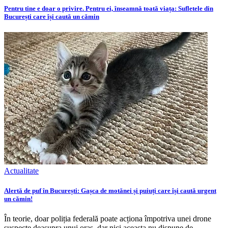
Pentru tine e doar o privire. Pentru ei, înseamnă toată viața: Sufletele din
București care își caută un cămin
Actualitate
Alertă de puf în București: Gașca de motănei și puiuți care își caută urgent
un cămin!
În teorie, doar poliția federală poate acționa împotriva unei drone
suspecte deasupra unui oraș, dar nici aceasta nu dispune de