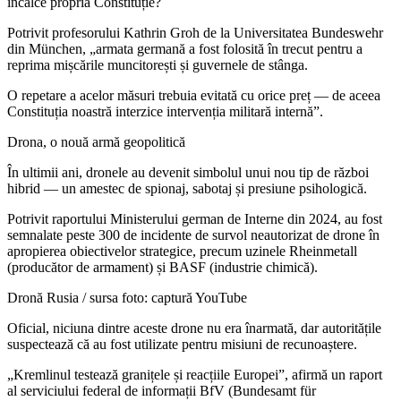
încalce propria Constituție?
Potrivit profesorului Kathrin Groh de la Universitatea Bundeswehr
din München, „armata germană a fost folosită în trecut pentru a
reprima mișcările muncitorești și guvernele de stânga.
O repetare a acelor măsuri trebuia evitată cu orice preț — de aceea
Constituția noastră interzice intervenția militară internă”.
Drona, o nouă armă geopolitică
În ultimii ani, dronele au devenit simbolul unui nou tip de război
hibrid — un amestec de spionaj, sabotaj și presiune psihologică.
Potrivit raportului Ministerului german de Interne din 2024, au fost
semnalate peste 300 de incidente de survol neautorizat de drone în
apropierea obiectivelor strategice, precum uzinele Rheinmetall
(producător de armament) și BASF (industrie chimică).
Dronă Rusia / sursa foto: captură YouTube
Oficial, niciuna dintre aceste drone nu era înarmată, dar autoritățile
suspectează că au fost utilizate pentru misiuni de recunoaștere.
„Kremlinul testează granițele și reacțiile Europei”, afirmă un raport
al serviciului federal de informații BfV (Bundesamt für