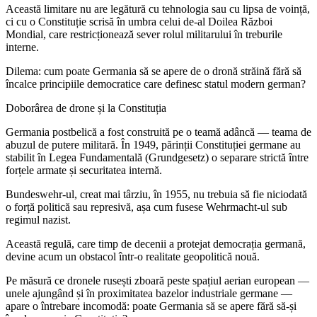
Această limitare nu are legătură cu tehnologia sau cu lipsa de voință,
ci cu o Constituție scrisă în umbra celui de-al Doilea Război
Mondial, care restricționează sever rolul militarului în treburile
interne.
Dilema: cum poate Germania să se apere de o dronă străină fără să
încalce principiile democratice care definesc statul modern german?
Doborârea de drone și la Constituția
Germania postbelică a fost construită pe o teamă adâncă — teama de
abuzul de putere militară. În 1949, părinții Constituției germane au
stabilit în Legea Fundamentală (Grundgesetz) o separare strictă între
forțele armate și securitatea internă.
Bundeswehr-ul, creat mai târziu, în 1955, nu trebuia să fie niciodată
o forță politică sau represivă, așa cum fusese Wehrmacht-ul sub
regimul nazist.
Această regulă, care timp de decenii a protejat democrația germană,
devine acum un obstacol într-o realitate geopolitică nouă.
Pe măsură ce dronele rusești zboară peste spațiul aerian european —
unele ajungând și în proximitatea bazelor industriale germane —
apare o întrebare incomodă: poate Germania să se apere fără să-și