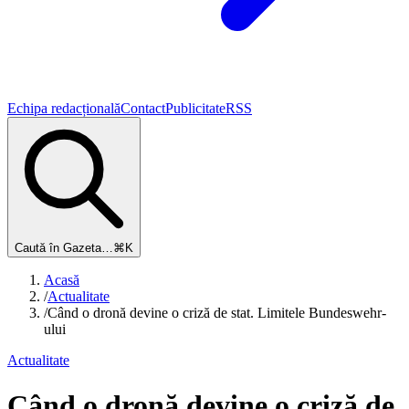
Echipa redacțională
Contact
Publicitate
RSS
Caută în Gazeta…
⌘K
Acasă
/
Actualitate
/
Când o dronă devine o criză de stat. Limitele Bundeswehr-
ului
Actualitate
Când o dronă devine o criză de