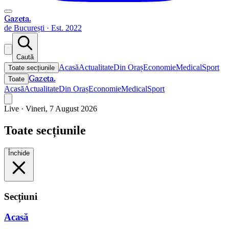
Gazeta
.
de București · Est. 2022
Caută
Acasă
Actualitate
Din Oraș
Economie
Medical
Sport
Toate secțiunile
Gazeta
.
Toate
Acasă
Actualitate
Din Oraș
Economie
Medical
Sport
Live ·
Vineri, 7 August 2026
Toate secțiunile
Închide
Secțiuni
Acasă