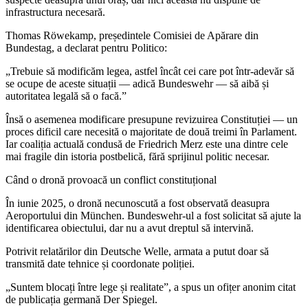
infrastructura necesară.
Thomas Röwekamp, președintele Comisiei de Apărare din
Bundestag, a declarat pentru Politico:
„Trebuie să modificăm legea, astfel încât cei care pot într-adevăr să
se ocupe de aceste situații — adică Bundeswehr — să aibă și
autoritatea legală să o facă.”
Însă o asemenea modificare presupune revizuirea Constituției — un
proces dificil care necesită o majoritate de două treimi în Parlament.
Iar coaliția actuală condusă de Friedrich Merz este una dintre cele
mai fragile din istoria postbelică, fără sprijinul politic necesar.
Când o dronă provoacă un conflict constituțional
În iunie 2025, o dronă necunoscută a fost observată deasupra
Aeroportului din München. Bundeswehr-ul a fost solicitat să ajute la
identificarea obiectului, dar nu a avut dreptul să intervină.
Potrivit relatărilor din Deutsche Welle, armata a putut doar să
transmită date tehnice și coordonate poliției.
„Suntem blocați între lege și realitate”, a spus un ofițer anonim citat
de publicația germană Der Spiegel.