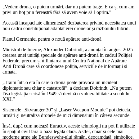
„Vedem drona, o putem urmări, dar nu putem trage. E ca și cum am
privi un hoț prin fereastră fără să avem voie să-l oprim.”
Această incapacitate alimentează dezbaterea privind necesitatea unui
nou cadru constituțional adaptat erei dronelor și războiului hibrid.
Planul Germaniei pentru o nouă apărare anti-dronă
Ministrul de Interne, Alexander Dobrindt, a anunțat în august 2025
crearea unei unități speciale de apărare anti-dronă în cadrul Poliției
Federale, precum și înființarea unui Centru Național de Apărare
Anti-Dronă care să coordoneze poliția, serviciile de informații și
armata.
„Trăim într-o eră în care o dronă poate provoca un incident
diplomatic sau chiar o catastrofă”, a declarat Dobrindt. „Nu putem
lăsa legislația scrisă în 1949 să devină o vulnerabilitate a secolului
XXI.”
Sistemele „Skyranger 30” și „Laser Weapon Module” pot detecta,
urmări și neutraliza dronele de mici dimensiuni în câteva secunde.
Însă, după cum notează Euractiv, aceste tehnologii nu pot fi utilizate
în spațiul civil fără o bază legală clară. Astfel, chiar și cele mai
moderne arme ale Bundeswehr-ului rămân, deocamdată, simbolice.