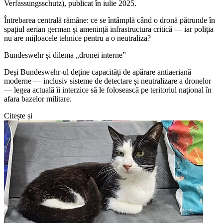
Verfassungsschutz), publicat în iulie 2025.
Întrebarea centrală rămâne: ce se întâmplă când o dronă pătrunde în
spațiul aerian german și amenință infrastructura critică — iar poliția
nu are mijloacele tehnice pentru a o neutraliza?
Bundeswehr și dilema „dronei interne”
Deși Bundeswehr-ul deține capacități de apărare antiaeriană
moderne — inclusiv sisteme de detectare și neutralizare a dronelor
— legea actuală îi interzice să le folosească pe teritoriul național în
afara bazelor militare.
Citește și