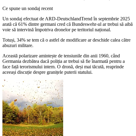
Ce spune un sondaj recent
Un sondaj efectuat de ARD-DeutschlandTrend în septembrie 2025
arată că 61% dintre germani cred că Bundeswehr-ul ar trebui să aibă
voie să intervină împotriva dronelor pe teritoriul național.
Totuși, 34% se tem că o astfel de modificare ar deschide calea către
abuzuri militare.
Această polarizare amintește de tensiunile din anii 1960, când
Germania dezbătea dacă poliția ar trebui să fie înarmată pentru a
face față terorismului intern. O dronă, deși mai tăcută, reaprinde
aceeași discuție despre granițele puterii statului.