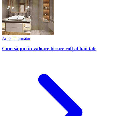
Articolul următor
Cum să pui în valoare fiecare colț al băii tale