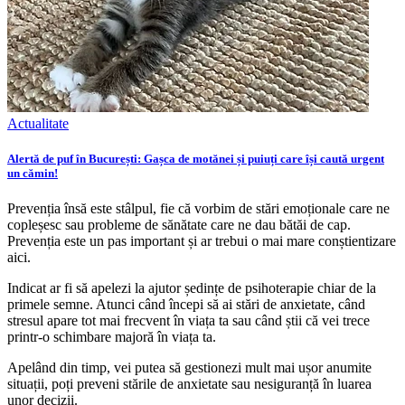
Actualitate
Alertă de puf în București: Gașca de motănei și puiuți care își caută urgent
un cămin!
Prevenția însă este stâlpul, fie că vorbim de stări emoționale care ne
copleșesc sau probleme de sănătate care ne dau bătăi de cap.
Prevenția este un pas important și ar trebui o mai mare conștientizare
aici.
Indicat ar fi să apelezi la ajutor ședințe de psihoterapie chiar de la
primele semne. Atunci când începi să ai stări de anxietate, când
stresul apare tot mai frecvent în viața ta sau când știi că vei trece
printr-o schimbare majoră în viața ta.
Apelând din timp, vei putea să gestionezi mult mai ușor anumite
situații, poți preveni stările de anxietate sau nesiguranță în luarea
unor decizii.