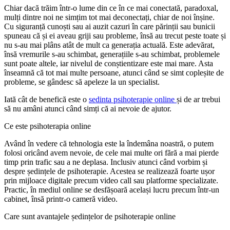
Chiar dacă trăim într-o lume din ce în ce mai conectată, paradoxal,
mulți dintre noi ne simțim tot mai deconectați, chiar de noi înșine.
Cu siguranță cunoști sau ai auzit cazuri în care părinții sau bunicii
spuneau că și ei aveau griji sau probleme, însă au trecut peste toate și
nu s-au mai plâns atât de mult ca generația actuală. Este adevărat,
însă vremurile s-au schimbat, generațiile s-au schimbat, problemele
sunt poate altele, iar nivelul de conștientizare este mai mare. Asta
înseamnă că tot mai multe persoane, atunci când se simt copleșite de
probleme, se gândesc să apeleze la un specialist.
Iată cât de benefică este o
sedinta psihoterapie online
și de ar trebui
să nu amâni atunci când simți că ai nevoie de ajutor.
Ce este psihoterapia online
Având în vedere că tehnologia este la îndemâna noastră, o putem
folosi oricând avem nevoie, de cele mai multe ori fără a mai pierde
timp prin trafic sau a ne deplasa. Inclusiv atunci când vorbim și
despre ședințele de psihoterapie. Acestea se realizează foarte ușor
prin mijloace digitale precum video call sau platforme specializate.
Practic, în mediul online se desfășoară același lucru precum într-un
cabinet, însă printr-o cameră video.
Care sunt avantajele ședințelor de psihoterapie online