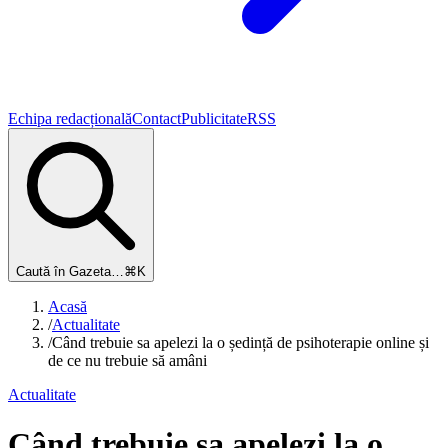
Echipa redacțională
Contact
Publicitate
RSS
Caută în Gazeta…
⌘K
Acasă
/
Actualitate
/
Când trebuie sa apelezi la o ședință de psihoterapie online și
de ce nu trebuie să amâni
Actualitate
Când trebuie sa apelezi la o