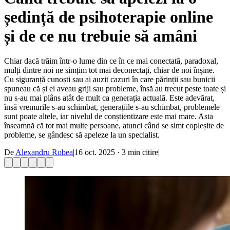
ședință de psihoterapie online
și de ce nu trebuie să amâni
Chiar dacă trăim într-o lume din ce în ce mai conectată, paradoxal,
mulți dintre noi ne simțim tot mai deconectați, chiar de noi înșine.
Cu siguranță cunoști sau ai auzit cazuri în care părinții sau bunicii
spuneau că și ei aveau griji sau probleme, însă au trecut peste toate și
nu s-au mai plâns atât de mult ca generația actuală. Este adevărat,
însă vremurile s-au schimbat, generațiile s-au schimbat, problemele
sunt poate altele, iar nivelul de conștientizare este mai mare. Asta
înseamnă că tot mai multe persoane, atunci când se simt copleșite de
probleme, se gândesc să apeleze la un specialist.
De
Alexandru Robea
|
16 oct. 2025
·
3
min citire
|