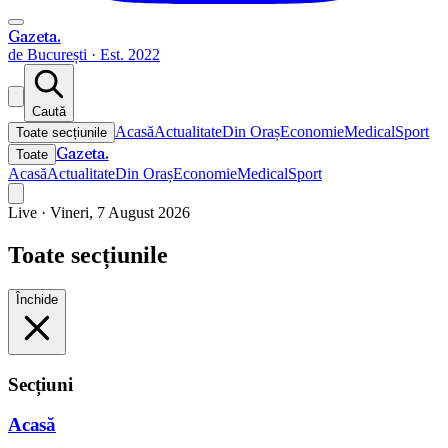
Gazeta
.
de București · Est. 2022
Caută
Acasă
Actualitate
Din Oraș
Economie
Medical
Sport
Toate secțiunile
Gazeta
.
Toate
Acasă
Actualitate
Din Oraș
Economie
Medical
Sport
Live ·
Vineri, 7 August 2026
Toate secțiunile
Închide
Secțiuni
Acasă