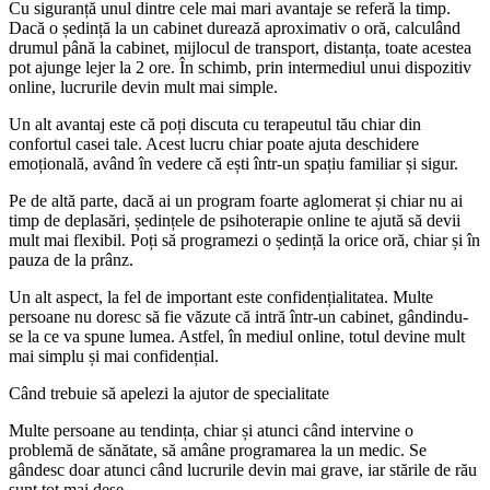
Cu siguranță unul dintre cele mai mari avantaje se referă la timp.
Dacă o ședință la un cabinet durează aproximativ o oră, calculând
drumul până la cabinet, mijlocul de transport, distanța, toate acestea
pot ajunge lejer la 2 ore. În schimb, prin intermediul unui dispozitiv
online, lucrurile devin mult mai simple.
Un alt avantaj este că poți discuta cu terapeutul tău chiar din
confortul casei tale. Acest lucru chiar poate ajuta deschidere
emoțională, având în vedere că ești într-un spațiu familiar și sigur.
Pe de altă parte, dacă ai un program foarte aglomerat și chiar nu ai
timp de deplasări, ședințele de psihoterapie online te ajută să devii
mult mai flexibil. Poți să programezi o ședință la orice oră, chiar și în
pauza de la prânz.
Un alt aspect, la fel de important este confidențialitatea. Multe
persoane nu doresc să fie văzute că intră într-un cabinet, gândindu-
se la ce va spune lumea. Astfel, în mediul online, totul devine mult
mai simplu și mai confidențial.
Când trebuie să apelezi la ajutor de specialitate
Multe persoane au tendința, chiar și atunci când intervine o
problemă de sănătate, să amâne programarea la un medic. Se
gândesc doar atunci când lucrurile devin mai grave, iar stările de rău
sunt tot mai dese.