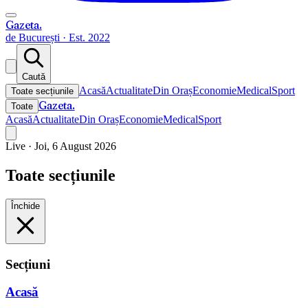
Gazeta
.
de București · Est. 2022
Caută
Acasă
Actualitate
Din Oraș
Economie
Medical
Sport
Toate secțiunile
Gazeta
.
Toate
Acasă
Actualitate
Din Oraș
Economie
Medical
Sport
Live ·
Joi, 6 August 2026
Toate secțiunile
Închide
Secțiuni
Acasă