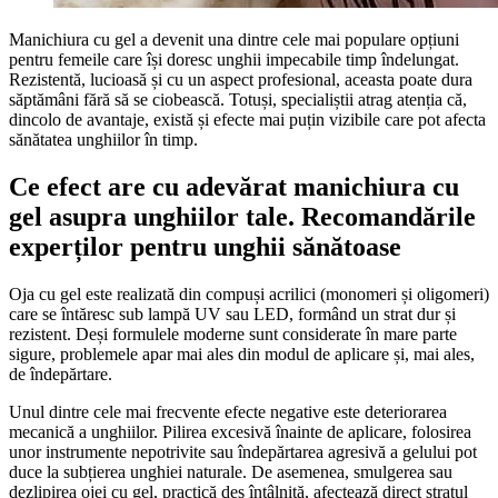
Manichiura cu gel a devenit una dintre cele mai populare opțiuni
pentru femeile care își doresc unghii impecabile timp îndelungat.
Rezistentă, lucioasă și cu un aspect profesional, aceasta poate dura
săptămâni fără să se ciobească. Totuși, specialiștii atrag atenția că,
dincolo de avantaje, există și efecte mai puțin vizibile care pot afecta
sănătatea unghiilor în timp.
Ce efect are cu adevărat manichiura cu
gel asupra unghiilor tale. Recomandările
experților pentru unghii sănătoase
Oja cu gel este realizată din compuși acrilici (monomeri și oligomeri)
care se întăresc sub lampă UV sau LED, formând un strat dur și
rezistent. Deși formulele moderne sunt considerate în mare parte
sigure, problemele apar mai ales din modul de aplicare și, mai ales,
de îndepărtare.
Unul dintre cele mai frecvente efecte negative este deteriorarea
mecanică a unghiilor. Pilirea excesivă înainte de aplicare, folosirea
unor instrumente nepotrivite sau îndepărtarea agresivă a gelului pot
duce la subțierea unghiei naturale. De asemenea, smulgerea sau
dezlipirea ojei cu gel, practică des întâlnită, afectează direct stratul