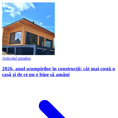
Articolul următor
2026, anul scumpirilor în construcții: cât mai costă o
casă și de ce nu e bine să amâni