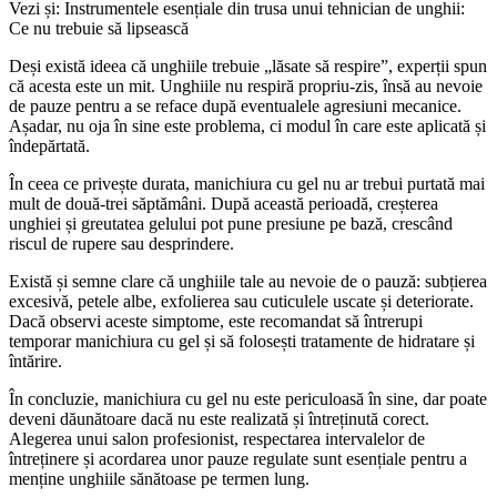
Vezi și: Instrumentele esențiale din trusa unui tehnician de unghii:
Ce nu trebuie să lipsească
Deși există ideea că unghiile trebuie „lăsate să respire”, experții spun
că acesta este un mit. Unghiile nu respiră propriu-zis, însă au nevoie
de pauze pentru a se reface după eventualele agresiuni mecanice.
Așadar, nu oja în sine este problema, ci modul în care este aplicată și
îndepărtată.
În ceea ce privește durata, manichiura cu gel nu ar trebui purtată mai
mult de două-trei săptămâni. După această perioadă, creșterea
unghiei și greutatea gelului pot pune presiune pe bază, crescând
riscul de rupere sau desprindere.
Există și semne clare că unghiile tale au nevoie de o pauză: subțierea
excesivă, petele albe, exfolierea sau cuticulele uscate și deteriorate.
Dacă observi aceste simptome, este recomandat să întrerupi
temporar manichiura cu gel și să folosești tratamente de hidratare și
întărire.
În concluzie, manichiura cu gel nu este periculoasă în sine, dar poate
deveni dăunătoare dacă nu este realizată și întreținută corect.
Alegerea unui salon profesionist, respectarea intervalelor de
întreținere și acordarea unor pauze regulate sunt esențiale pentru a
menține unghiile sănătoase pe termen lung.