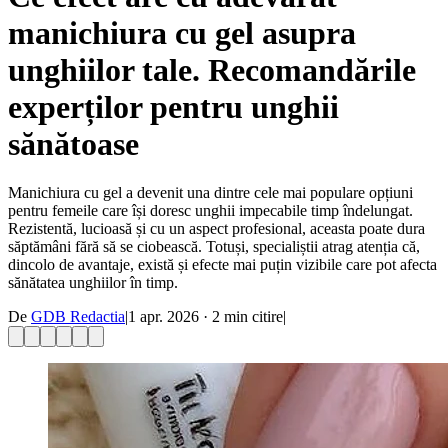
manichiura cu gel asupra
unghiilor tale. Recomandările
experților pentru unghii
sănătoase
Manichiura cu gel a devenit una dintre cele mai populare opțiuni
pentru femeile care își doresc unghii impecabile timp îndelungat.
Rezistentă, lucioasă și cu un aspect profesional, aceasta poate dura
săptămâni fără să se ciobească. Totuși, specialiștii atrag atenția că,
dincolo de avantaje, există și efecte mai puțin vizibile care pot afecta
sănătatea unghiilor în timp.
De
GDB Redactia
|
1 apr. 2026
·
2
min citire
|