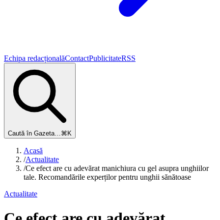
Echipa redacțională
Contact
Publicitate
RSS
Caută în Gazeta…
⌘K
Acasă
/
Actualitate
/
Ce efect are cu adevărat manichiura cu gel asupra unghiilor
tale. Recomandările experților pentru unghii sănătoase
Actualitate
Ce efect are cu adevărat