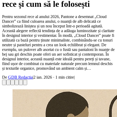
rece și cum să le folosești
Pentru sezonul rece al anului 2026, Pantone a desemnat „Cloud
Dancer” ca fiind culoarea anului, o nuanță de alb delicată ce
simbolizează liniștea și un nou început într-o perioadă agitată.
Această alegere reflectă tendința de a adăuga luminozitate și claritate
în designul interior și vestimentar. În modă, „Cloud Dancer” poate fi
utilizată ca bază pentru ținute minimaliste, combinându-se cu tonuri
neutre și pasteluri pentru a crea un look echilibrat și elegant. De
exemplu, un pulover alb asortat cu o fustă sau pantaloni în nuanțe de
bej sau gri deschis poate oferi un aer sofisticat și contemporan. În
designul interior, această nuanță este ideală pentru pereți și tavane,
fiind ușor de combinat cu materiale naturale precum lemnul deschis
și texturile organice, promovând un ambient calm și…
De
GDB Redactia
|
2 ian. 2026
·
1
min citire
|