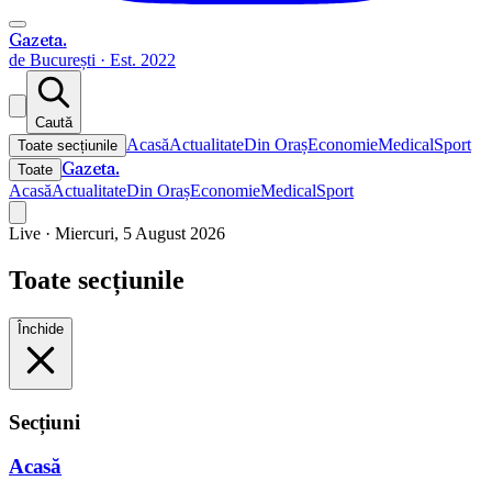
Gazeta
.
de București · Est. 2022
Caută
Acasă
Actualitate
Din Oraș
Economie
Medical
Sport
Toate secțiunile
Gazeta
.
Toate
Acasă
Actualitate
Din Oraș
Economie
Medical
Sport
Live ·
Miercuri, 5 August 2026
Toate secțiunile
Închide
Secțiuni
Acasă