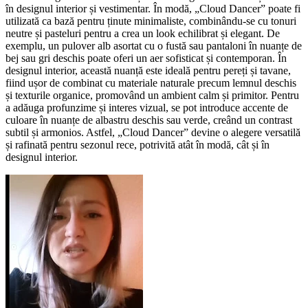
în designul interior și vestimentar. În modă, „Cloud Dancer” poate fi
utilizată ca bază pentru ținute minimaliste, combinându-se cu tonuri
neutre și pasteluri pentru a crea un look echilibrat și elegant. De
exemplu, un pulover alb asortat cu o fustă sau pantaloni în nuanțe de
bej sau gri deschis poate oferi un aer sofisticat și contemporan. În
designul interior, această nuanță este ideală pentru pereți și tavane,
fiind ușor de combinat cu materiale naturale precum lemnul deschis
și texturile organice, promovând un ambient calm și primitor. Pentru
a adăuga profunzime și interes vizual, se pot introduce accente de
culoare în nuanțe de albastru deschis sau verde, creând un contrast
subtil și armonios. Astfel, „Cloud Dancer” devine o alegere versatilă
și rafinată pentru sezonul rece, potrivită atât în modă, cât și în
designul interior.