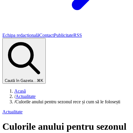
Echipa redacțională
Contact
Publicitate
RSS
Caută în Gazeta…
⌘K
Acasă
/
Actualitate
/
Culorile anului pentru sezonul rece și cum să le folosești
Actualitate
Culorile anului pentru sezonul