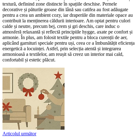
textură, definind zone distincte în spațiile deschise. Pernele
decorative și păturile groase din lână sau catifea au fost adăugate
pentru a crea un ambient cozy, iar draperiile din materiale opace au
contribuit la menținerea căldurii interioare. Am optat pentru culori
calde și neutre, precum bej, crem și gri deschis, care induc o
atmosferă relaxantă și reflectă principiile hygge, axate pe confort și
armonie. În plus, am folosit textile pentru a bloca curenții de aer,
aplicând garnituri speciale pentru uși, ceea ce a îmbunătățit eficiența
energetică a locuinței. Astfel, prin selecția atentă și integrarea
armonioasă a textilelor, am reușit să creez un interior mai cald,
confortabil și estetic plăcut.
Articolul următor