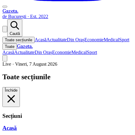
Gazeta
.
de București · Est. 2022
Caută
Acasă
Actualitate
Din Oraș
Economie
Medical
Sport
Toate secțiunile
Gazeta
.
Toate
Acasă
Actualitate
Din Oraș
Economie
Medical
Sport
Live ·
Vineri, 7 August 2026
Toate secțiunile
Închide
Secțiuni
Acasă