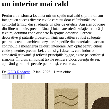
un interior mai cald
Pentru a transforma locuința într-un spațiu mai cald și primitor, am
integrat cu succes diverse textile care nu doar că îmbunătățesc
confortul termic, dar și adaugă un plus de estetică. Am ales covoare
din fibre naturale, precum lâna și iuta, care oferă izolație termică și
textură, definind zone distincte în spațiile deschise. Pernele
decorative și păturile groase din lână sau catifea au fost adăugate
pentru a crea un ambient cozy, iar draperiile din materiale opace au
contribuit la menținerea căldurii interioare. Am optat pentru culori
calde și neutre, precum bej, crem și gri deschis, care induc o
atmosferă relaxantă și reflectă principiile hygge, axate pe confort și
armonie. În plus, am folosit textile pentru a bloca curenții de aer,
aplicând garnituri speciale pentru uși, ceea ce a…
De
GDB Redactia
|
12 ian. 2026
·
1
min citire
|