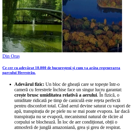
Din Oraș
Ce cer cu adevărat 10.000 de bucureșteni și cum va arăta regenerarea
parcului Herestrău.
Adevărul fizic:
Un bloc de gheață care se topește într-o
cameră cu ferestrele închise face un singur lucru garantat:
crește brusc umiditatea relativă a aerului
. În fizică, o
umiditate ridicată pe timp de caniculă este rețeta perfectă
pentru disconfort total. Când aerul devine saturat cu vapori de
apă, transpirația de pe piele nu se mai poate evapora. Iar dacă
transpirația nu se evaporă, mecanismul natural de răcire al
corpului se blochează. În loc de aer condiționat, obții o
atmosferă de junglă amazoniană, grea și greu de respirat.