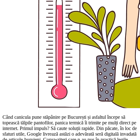
Când canicula pune stăpânire pe București și asfaltul începe să
topească tălpile pantofilor, panica termică îi trimite pe mulți direct pe
internet. Primul impuls? Să caute soluții rapide. Din păcate, în loc de
sfaturi utile, Google livrează astăzi o adevărată seră digitală invadată
de articole-buruieni. Copywriteri care n-au pus în practică legile