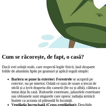
Cum se răcorește, de fapt, o casă?
Dacă vrei soluții reale, care respectă legile fizicii, lasă deoparte
foliile de aluminiu lipite pe geamuri și aplică reguli simple:
Bariera se pune la exterior: Ferestrele
se acoperă pe
exterior
, nu pe interior. Odată ce raza de soare a trecut de
sticlă și a lovit draperia din cameră (fie ea și albă), căldura a
intrat deja în casă. Rulourile exterioare, jaluzelele exterioare
sau obloanele sunt singurele care opresc radiația termică
înainte ca aceasta să pătrundă în locuință.
Ventilația încrucișată (Cross-ventilation):
Deschide