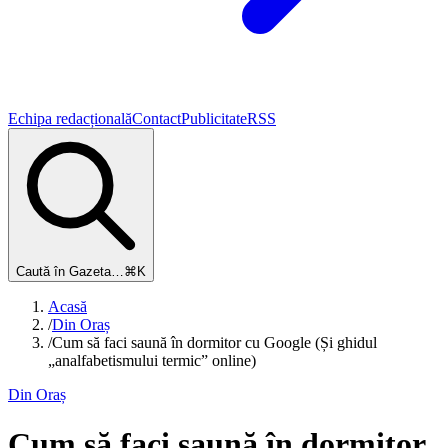
Echipa redacțională
Contact
Publicitate
RSS
Caută în Gazeta…
⌘K
Acasă
/
Din Oraș
/
Cum să faci saună în dormitor cu Google (Și ghidul
„analfabetismului termic” online)
Din Oraș
Cum să faci saună în dormitor