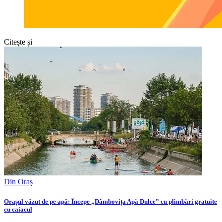
Citește și
Din Oraș
Orașul văzut de pe apă: Începe „Dâmbovița Apă Dulce” cu plimbări gratuite
cu caiacul