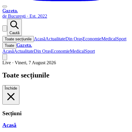
Gazeta
.
de București · Est. 2022
Caută
Acasă
Actualitate
Din Oraș
Economie
Medical
Sport
Toate secțiunile
Gazeta
.
Toate
Acasă
Actualitate
Din Oraș
Economie
Medical
Sport
Live ·
Vineri, 7 August 2026
Toate secțiunile
Închide
Secțiuni
Acasă