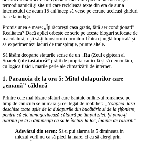
termodinamicii și site-uri care reciclează texte din era de aur a
internetului de acum 15 ani încep să verse pe ecrane aceleași ghiduri
trase la indigo.
Promisiunea e mare: „Îți răcorești casa gratis, fără aer condiționat!”
Realitatea? Dacă aplici orbește ce scrie pe aceste bloguri sufocate de
maculatură, riști să-ți transformi dormitorul într-o junglă tropicală și
să experimentezi lacuri de transpirație, printre altele.
Să lăsăm deoparte sfaturile scrise de un
„Ra (
Zeul egiptean al
Soarelui)
de tastatură”
prăjit de propria caniculă și să demontăm,
cu logica fizicii, marile perle ale climatizării de internet.
1. Paranoia de la ora 5: Mitul dulapurilor care
„emană” căldură
Printre cele mai bizare sfaturi care bântuie online-ul românesc pe
timp de caniculă se numără și cel legat de mobilier:
„Noaptea, lasă
deschise toate ușile de la dulapurile din bucătărie și de la șifoniere,
pentru că ele înmagazinează căldură pe timpul zilei. Și pune-ți
alarma pe la 5 dimineața ca să le închizi la loc, înainte de răsărit.”
Adevărul din teren:
Să-ți pui alarma la 5 dimineața în
miezul verii nu ca să pleci la mare, ci ca să alergi prin