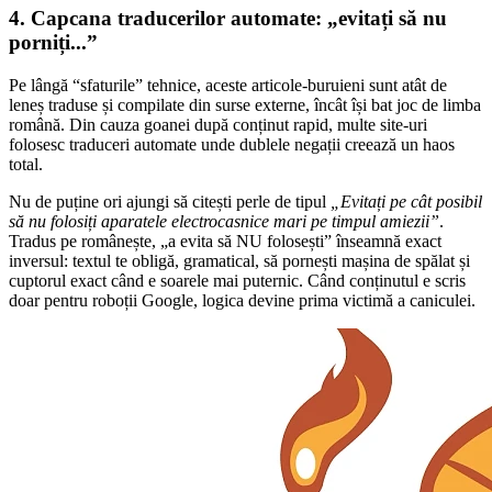
4. Capcana traducerilor automate: „evitați să nu
porniți...”
Pe lângă “sfaturile” tehnice, aceste articole-buruieni sunt atât de
leneș traduse și compilate din surse externe, încât își bat joc de limba
română. Din cauza goanei după conținut rapid, multe site-uri
folosesc traduceri automate unde dublele negații creează un haos
total.
Nu de puține ori ajungi să citești perle de tipul
„Evitați pe cât posibil
să nu folosiți aparatele electrocasnice mari pe timpul amiezii”
.
Tradus pe românește, „a evita să NU folosești” înseamnă exact
inversul: textul te obligă, gramatical, să pornești mașina de spălat și
cuptorul exact când e soarele mai puternic. Când conținutul e scris
doar pentru roboții Google, logica devine prima victimă a caniculei.