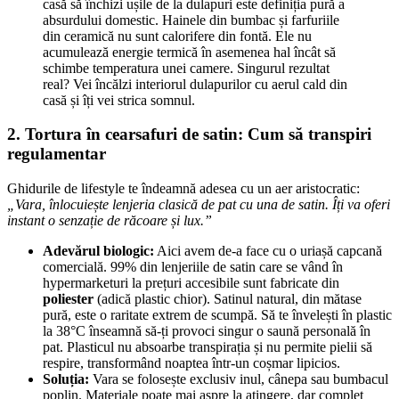
casă să închizi ușile de la dulapuri este definiția pură a
absurdului domestic. Hainele din bumbac și farfuriile
din ceramică nu sunt calorifere din fontă. Ele nu
acumulează energie termică în asemenea hal încât să
schimbe temperatura unei camere. Singurul rezultat
real? Vei încălzi interiorul dulapurilor cu aerul cald din
casă și îți vei strica somnul.
2. Tortura în cearsafuri de satin: Cum să transpiri
regulamentar
Ghidurile de lifestyle te îndeamnă adesea cu un aer aristocratic:
„Vara, înlocuiește lenjeria clasică de pat cu una de satin. Îți va oferi
instant o senzație de răcoare și lux.”
Adevărul biologic:
Aici avem de-a face cu o uriașă capcană
comercială. 99% din lenjeriile de satin care se vând în
hypermarketuri la prețuri accesibile sunt fabricate din
poliester
(adică plastic chior). Satinul natural, din mătase
pură, este o raritate extrem de scumpă. Să te învelești în plastic
la 38°C înseamnă să-ți provoci singur o saună personală în
pat. Plasticul nu absoarbe transpirația și nu permite pielii să
respire, transformând noaptea într-un coșmar lipicios.
Soluția:
Vara se folosește exclusiv inul, cânepa sau bumbacul
poplin. Materiale poate mai aspre la atingere, dar complet