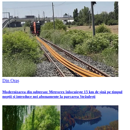
Din Oraș
Modernizarea din subteran: Metrorex înlocuiește 15 km de șină pe timpul
nopții și introduce noi abonamente la parcarea Străulești