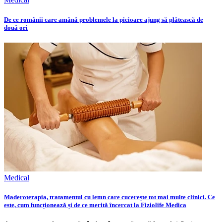
De ce românii care amână problemele la picioare ajung să plătească de
două ori
Medical
Maderoterapia, tratamentul cu lemn care cucerește tot mai multe clinici. Ce
este, cum funcționează și de ce merită încercat la Fiziolife Medica