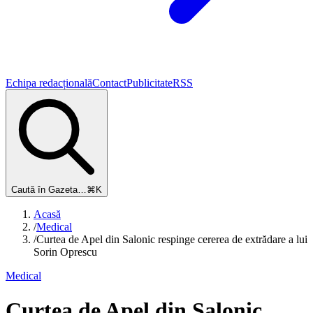
Echipa redacțională
Contact
Publicitate
RSS
Caută în Gazeta…
⌘K
Acasă
/
Medical
/
Curtea de Apel din Salonic respinge cererea de extrădare a lui
Sorin Oprescu
Medical
Curtea de Apel din Salonic