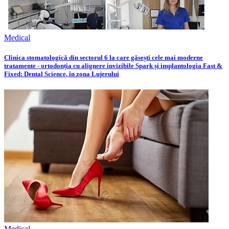
Medical
Clinica stomatologică din sectorul 6 la care găsești cele mai moderne
tratamente - ortodonția cu alignere invizibile Spark și implantologia Fast &
Fixed: Dental Science, în zona Lujerului
Medical