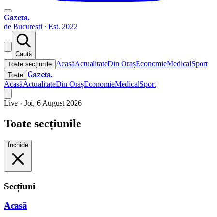
Gazeta
.
de București · Est. 2022
Caută
Acasă
Actualitate
Din Oraș
Economie
Medical
Sport
Toate secțiunile
Gazeta
.
Toate
Acasă
Actualitate
Din Oraș
Economie
Medical
Sport
Live ·
Joi, 6 August 2026
Toate secțiunile
Închide
Secțiuni
Acasă