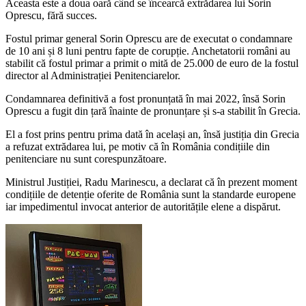
Aceasta este a doua oară când se încearcă extrădarea lui Sorin
Oprescu, fără succes.
Fostul primar general Sorin Oprescu are de executat o condamnare
de 10 ani și 8 luni pentru fapte de corupție. Anchetatorii români au
stabilit că fostul primar a primit o mită de 25.000 de euro de la fostul
director al Administrației Penitenciarelor.
Condamnarea definitivă a fost pronunțată în mai 2022, însă Sorin
Oprescu a fugit din țară înainte de pronunțare și s-a stabilit în Grecia.
El a fost prins pentru prima dată în același an, însă justiția din Grecia
a refuzat extrădarea lui, pe motiv că în România condițiile din
penitenciare nu sunt corespunzătoare.
Ministrul Justiției, Radu Marinescu, a declarat că în prezent moment
condițiile de detenție oferite de România sunt la standarde europene
iar impedimentul invocat anterior de autoritățile elene a dispărut.