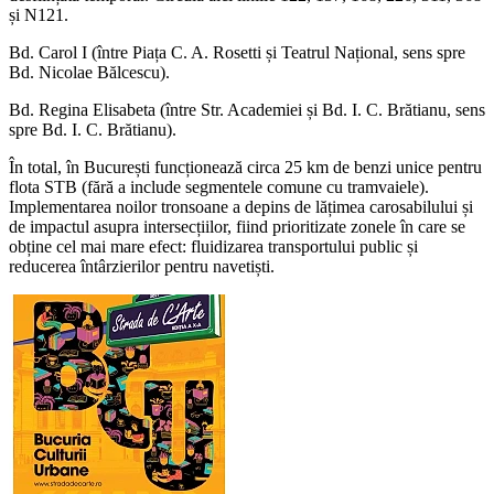
și N121.
Bd. Carol I (între Piața C. A. Rosetti și Teatrul Național, sens spre
Bd. Nicolae Bălcescu).
Bd. Regina Elisabeta (între Str. Academiei și Bd. I. C. Brătianu, sens
spre Bd. I. C. Brătianu).
În total, în București funcționează circa 25 km de benzi unice pentru
flota STB (fără a include segmentele comune cu tramvaiele).
Implementarea noilor tronsoane a depins de lățimea carosabilului și
de impactul asupra intersecțiilor, fiind prioritizate zonele în care se
obține cel mai mare efect: fluidizarea transportului public și
reducerea întârzierilor pentru navetiști.