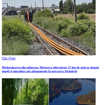
Din Oraș
Modernizarea din subteran: Metrorex înlocuiește 15 km de șină pe timpul
nopții și introduce noi abonamente la parcarea Străulești