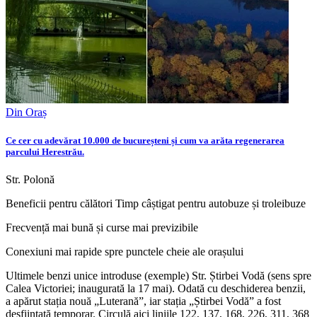
Din Oraș
Ce cer cu adevărat 10.000 de bucureșteni și cum va arăta regenerarea
parcului Herestrău.
Str. Polonă
Beneficii pentru călători Timp câștigat pentru autobuze și troleibuze
Frecvență mai bună și curse mai previzibile
Conexiuni mai rapide spre punctele cheie ale orașului
Ultimele benzi unice introduse (exemple) Str. Știrbei Vodă (sens spre
Calea Victoriei; inaugurată la 17 mai). Odată cu deschiderea benzii,
a apărut stația nouă „Luterană”, iar stația „Știrbei Vodă” a fost
desființată temporar. Circulă aici liniile 122, 137, 168, 226, 311, 368