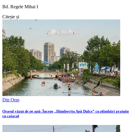
Bd. Regele Mihai I
Citește și
Din Oraș
Orașul văzut de pe apă: Începe „Dâmbovița Apă Dulce” cu plimbări gratuite
cu caiacul