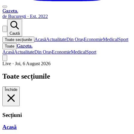
Gazeta
.
de București · Est. 2022
Caută
Acasă
Actualitate
Din Oraș
Economie
Medical
Sport
Toate secțiunile
Gazeta
.
Toate
Acasă
Actualitate
Din Oraș
Economie
Medical
Sport
Live ·
Joi, 6 August 2026
Toate secțiunile
Închide
Secțiuni
Acasă