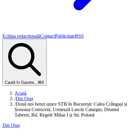
Echipa redacțională
Contact
Publicitate
RSS
Caută în Gazeta…
⌘K
Acasă
/
Din Oraș
/
Două noi benzi unice STB în București: Calea Crângași și
Șoseaua Cotroceni. Urmează Lascăr Catargiu, Drumul
Taberei, Bd. Regele Mihai I și Str. Polonă
Din Oraș