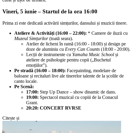
Vineri, 5 iunie – Startul de la ora 16:00
Prima zi este dedicată activării simțurilor, dansului și muzicii tinere.
Ateliere & Activități (16:00 – 22:00):
* Camere de iluzii cu
Muzeul Simțurilor
(toată seara).
Atelier de licheni în ramă (16:00 - 18:00) și design pe
doze de aluminiu cu
Every Can Counts
(18:00 - 20:00).
Lecții de instrumente cu
Yamaha Music School
și
ateliere de psihologie pentru copii („Buchetul
emoțiilor”).
Pe stradă (16:00 – 18:00):
Facepainting, modelare de
baloane și recitaluri live ale tinerelor talente de la școlile de
canto locale.
Pe Scenă:
17:00:
Step Up Dance – show dinamic de dans.
19:00:
Spectacol muzical cu copiii de la Conacul
Grant.
20:20:
CONCERT RVRSE
Citește și