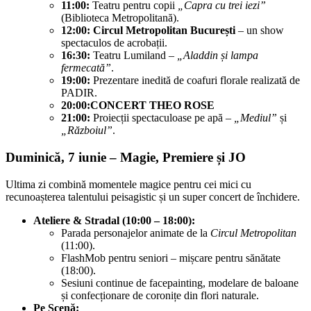
11:00:
Teatru pentru copii
„Capra cu trei iezi”
(Biblioteca Metropolitană).
12:00:
Circul Metropolitan București
– un show
spectaculos de acrobații.
16:30:
Teatru Lumiland –
„Aladdin și lampa
fermecată”
.
19:00:
Prezentare inedită de coafuri florale realizată de
PADIR.
20:00:
CONCERT THEO ROSE
21:00:
Proiecții spectaculoase pe apă –
„Mediul”
și
„Războiul”
.
Duminică, 7 iunie – Magie, Premiere și JO
Ultima zi combină momentele magice pentru cei mici cu
recunoașterea talentului peisagistic și un super concert de închidere.
Ateliere & Stradal (10:00 – 18:00):
Parada personajelor animate de la
Circul Metropolitan
(11:00).
FlashMob pentru seniori – mișcare pentru sănătate
(18:00).
Sesiuni continue de facepainting, modelare de baloane
și confecționare de coronițe din flori naturale.
Pe Scenă: