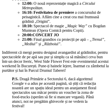
12:00:
O nouă reprezentație magică a
Circului
Metropolitan
.
16:10:
Festivitatea de premiere
a concursului de
peisagistică. Aflăm cine a creat cea mai frumoasă
grădină „Origini”.
18:10:
Spectacol de magie
„Magic Way”
cu Bogdan
Muntean (Opera Comică pentru Copii).
20:00:
CONCERT JO
21:00:
Final grandios cu proiecții pe apă –
„Trenul”
,
„Mediul”
și
„Războiul”
.
Indiferent că mergi pentru designul avangardist al grădinilor, pentru
spectacolele de pe apă sau pur și simplu ca să mănânci ceva bun
într-un decor feeric, West Side Flower Fest este evenimentul acestui
weekend în București. Pune-ți hainele lejere, înarmat cu zâmbetul la
purtător și hai în Parcul Drumul Taberei!
P.S.
Dragă Primărie a Sectorului 6, dacă algoritmul
Google v-a adus pe această pagină, să știți că redacția
noastră are un spațiu ideal pentru un aranjament floral
spectaculos sau măcar pentru un voucher la zona de
food-trucks (sperăm să fie si mancare vegană). Până
atunci, noi ne pregătim ghivecele și ne vedem la
festival!