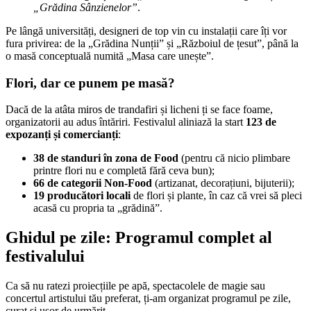
„Grădina Sânzienelor”
.
Pe lângă universități, designeri de top vin cu instalații care îți vor
fura privirea: de la „Grădina Nunții” și „Războiul de țesut”, până la
o masă conceptuală numită „Masa care unește”.
Flori, dar ce punem pe masă?
Dacă de la atâta miros de trandafiri și licheni ți se face foame,
organizatorii au adus întăriri. Festivalul aliniază la start
123 de
expozanți și comercianți
:
38 de standuri în zona de Food
(pentru că nicio plimbare
printre flori nu e completă fără ceva bun);
66 de categorii Non-Food
(artizanat, decorațiuni, bijuterii);
19 producători locali
de flori și plante, în caz că vrei să pleci
acasă cu propria ta „grădină”.
Ghidul pe zile: Programul complet al
festivalului
Ca să nu ratezi proiecțiile pe apă, spectacolele de magie sau
concertul artistului tău preferat, ți-am organizat programul pe zile,
curat și ușor de urmărit.