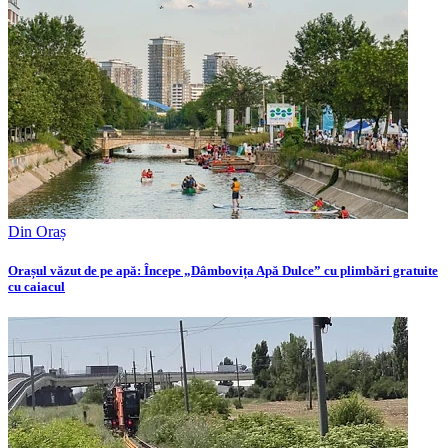
Din Oraș
Orașul văzut de pe apă: Începe „Dâmbovița Apă Dulce” cu plimbări gratuite
cu caiacul