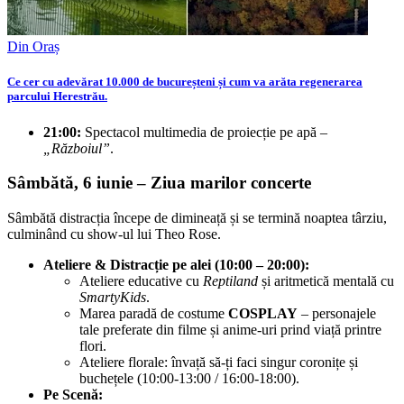
Din Oraș
Ce cer cu adevărat 10.000 de bucureșteni și cum va arăta regenerarea
parcului Herestrău.
21:00:
Spectacol multimedia de proiecție pe apă –
„Războiul”
.
Sâmbătă, 6 iunie – Ziua marilor concerte
Sâmbătă distracția începe de dimineață și se termină noaptea târziu,
culminând cu show-ul lui Theo Rose.
Ateliere & Distracție pe alei (10:00 – 20:00):
Ateliere educative cu
Reptiland
și aritmetică mentală cu
SmartyKids
.
Marea paradă de costume
COSPLAY
– personajele
tale preferate din filme și anime-uri prind viață printre
flori.
Ateliere florale: învață să-ți faci singur coronițe și
buchețele (10:00-13:00 / 16:00-18:00).
Pe Scenă: