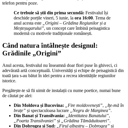
telefon pentru poze.
Ce trebuie să știi din prima secundă:
Festivalul își
deschide porțile vineri, 5 iunie, la
ora 16:00
. Tema de
anul acesta este
„Origini – Grădina Regiunilor și a
Meșteșugarului”
, un concept care îmbină peisagistica
modernă cu motivele tradiționale românești.
Când natura întâlnește designul:
Grădinile „Origini”
Anul acesta, festivalul nu înseamnă doar flori puse în ghiveci, ci
adevărată artă conceptuală. Universități și echipe de peisagistică din
toată țara s-au bătut în idei pentru a recrea identitățile regiunilor
istorice.
Pregătește-te să fii uimit de instalații cu nume poetice, numai bune
de căutat pe alei:
Din Moldova și Bucovina:
„Fire moldovenești”
,
„Ițe-mă în
brațe”
și spectaculoasa lucrare
„Negru de Marginea”
.
Din Banat și Transilvania:
„Identitatea Banatului”
,
„Poarta Transilvaniei”
și
„Grădina Tămăduitoarei”
.
Din Dobrogea și Sud:
„Firul albastru – Dobrogea”
și