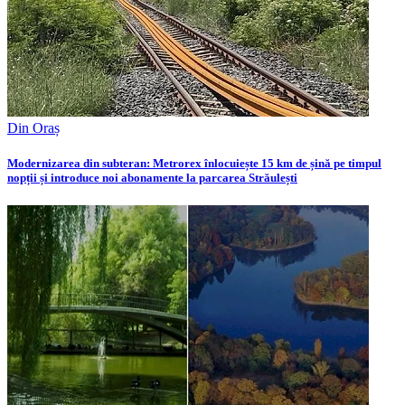
Din Oraș
Modernizarea din subteran: Metrorex înlocuiește 15 km de șină pe timpul
nopții și introduce noi abonamente la parcarea Străulești