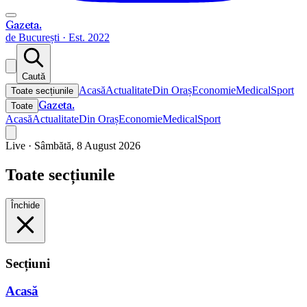
Gazeta
.
de București · Est. 2022
Caută
Acasă
Actualitate
Din Oraș
Economie
Medical
Sport
Toate secțiunile
Gazeta
.
Toate
Acasă
Actualitate
Din Oraș
Economie
Medical
Sport
Live ·
Sâmbătă, 8 August 2026
Toate secțiunile
Închide
Secțiuni
Acasă