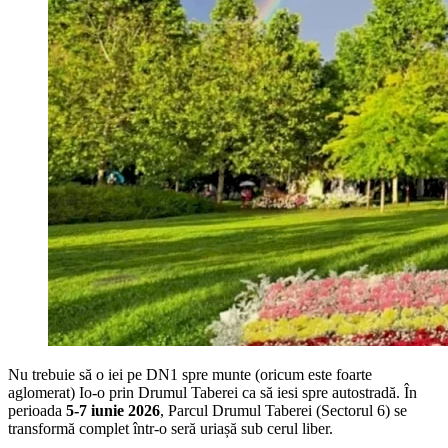
Nu trebuie să o iei pe DN1 spre munte (oricum este foarte
aglomerat) Io-o prin Drumul Taberei ca să iesi spre autostradă. În
perioada
5-7 iunie 2026
, Parcul Drumul Taberei (Sectorul 6) se
transformă complet într-o seră uriașă sub cerul liber.