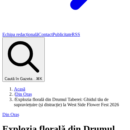
Echipa redacțională
Contact
Publicitate
RSS
Caută în Gazeta…
⌘K
Acasă
/
Din Oraș
/
Explozia florală din Drumul Taberei: Ghidul tău de
supraviețuire (și distracție) la West Side Flower Fest 2026
Din Oraș
Explozia florală din Drumul