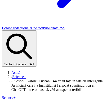
Echipa redacțională
Contact
Publicitate
RSS
Caută în Gazeta…
⌘K
Acasă
/
Science+
/
Filosoful Gabriel Liiceanu s-a trezit față în față cu Inteligența
Artificială care i-a luat stilul și l-a șocat spunându-i că el,
ChatGPT, nu e o mașină. „M-am speriat teribil”
Science+