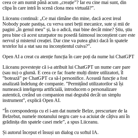
ceea ce am numit până acum „creație”? Iar eu cine mai sunt, din
clipa în care intră în scenă clona mea virtuală?”.
Liiceanu continuă: „Ce mai rămâne din mine, dacă acest ireal
Nobody poate pastișa, cu verva unei beții mecanice, sute și mii de
pagini „în genul meu” și, la o adică, mai bine decât mine? Știu, știu
prea bine că acest uzurpator nu posedă faimosul inconștient care este
nervul și misterul creației. Dar cine va putea ghici dacă în spatele
textelor lui a stat sau nu inconștientul cuiva?”.
Open AI a creat cu atenție funcția în care poți da nume lui ChatGPT
Liiceanu povestește că i-a atribuit lui ChatGPT un nume care pare
(sau nu) o glumă. E ceea ce fac foarte mulți dintre utilizatori, îl
”botează” pe ChatGPT ca să-l personifice. Această funcție a fost
analizată îndelung de companie. ”Permițând utilizatorilor să își
numească inteligența artificială, introducem o personalizare
autentică, creând un companion mai degrabă decât un simplu
instrument”, explică Open AI.
”În corespondența cu el i-am dat numele Belze, prescurtare de la
Belzebut, numele motanului negru care s-a aciuiat de câțiva ani în
grădinița din spatele casei mele”, a spus Liiceanu.
Și autorul început el însuși un dialog cu softul IA.