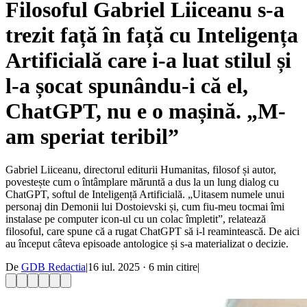
Filosoful Gabriel Liiceanu s-a
trezit față în față cu Inteligența
Artificială care i-a luat stilul și
l-a șocat spunându-i că el,
ChatGPT, nu e o mașină. „M-
am speriat teribil”
Gabriel Liiceanu, directorul editurii Humanitas, filosof și autor,
povestește cum o întâmplare măruntă a dus la un lung dialog cu
ChatGPT, softul de Inteligență Artificială. „Uitasem numele unui
personaj din Demonii lui Dostoievski și, cum fiu-meu tocmai îmi
instalase pe computer icon-ul cu un colac împletit”, relatează
filosoful, care spune că a rugat ChatGPT să i-l reamintească. De aici
au început câteva episoade antologice și s-a materializat o decizie.
De
GDB Redactia
|
16 iul. 2025
·
6
min citire
|