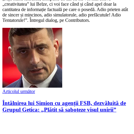
„creativitatea” lui Belze, ci voi face când și când apel doar la
cantitatea de informație factuală pe care o posedă. Adio prieten atât
de sincer și mincinos, adio simulatorule, adio prefăcutule! Adio
Tentatorule!”. Întregul dialog, pe Contributors.
Articolul următor
Întâlnirea lui Simion cu agenții FSB, dezvăluită de
Grupul Getica: „Plătit să saboteze visul unirii”