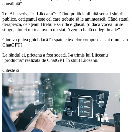
conștiință”.
Tot AI a scris, ”ca Liiceanu”: ”Când politicienii uită sensul slujirii
publice, cetățeanul este cel care trebuie să le amintească. Când statul
derapează, cetățeanul trebuie să ridice glasul. Și dacă vocea lui se
stinge, atunci nu mai avem un stat. Avem o haită cu legitimație”.
Cine va putea ghici dacă în spatele textelor compuse a stat omul sau
ChatGPT?
La rândul ei, prietena a fost șocată. I-a trimis lui Liiceanu
”producția” realizată de ChatGPT în stilul Liiceanu.
Citește și