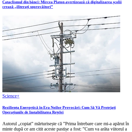
Cataclismul din bănci: Mircea Platon avertizează că digitalizarea școlii
crează „iliterați sporovăitori”
Science+
Reziliența Energetică în Era Noilor Provocări: Cum Să Vă Protejați
Operațiunile de Instabilitatea Rețelei
Autorul „copiat” mărturisește că ”Prima întrebare care mi-a apărut în
minte după ce am citit aceste pastișe a fost: ”Cum va arăta viitorul a