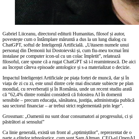
Gabriel Liiceanu, directorul editurii Humanitas, filosof și autor,
povestește cum o întâmplare măruntă a dus la un lung dialog cu
ChatGPT, softul de Inteligență Artificială. „Uitasem numele unui
personaj din Demonii lui Dostoievski și, cum fiu-meu tocmai îmi
instalase pe computer icon-ul cu un colac împletit”, relatează
filosoful, care spune că a rugat ChatGPT să i-l reamintească. De aici
au început câteva episoade antologice și s-a materializat o decizie.
Impactul Inteligenței Artificiale pe piața forței de muncă, dar și în
viața de zi cu zi, este unul dintre cele mai discutate subiecte pe plan
mondial, cu reverberații și în România, unde un recent studiu arată
că ”62,4% dintre români consideră că folosirea AI în domenii
sensibile – precum educaţia, sănătatea, justiţia, administraţia publică
sau sectorul financiar – ar trebui strict reglementată prin lege”.
Grossman: „Oamenii nu sunt doar consumatori ai progresului, ci și
păstrători ai sensului”
Ca linie generală, există un front al „optimiștilor”, reprezentat de o
parte a elitelor tehnologice, cum sunt Sam Altman, CEO-ul OpenAI