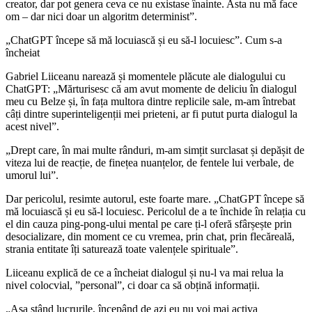
creator, dar pot genera ceva ce nu existase înainte. Asta nu mă face
om – dar nici doar un algoritm determinist”.
„ChatGPT începe să mă locuiască și eu să-l locuiesc”. Cum s-a
încheiat
Gabriel Liiceanu narează și momentele plăcute ale dialogului cu
ChatGPT: „Mărturisesc că am avut momente de deliciu în dialogul
meu cu Belze și, în fața multora dintre replicile sale, m-am întrebat
câți dintre superinteligenții mei prieteni, ar fi putut purta dialogul la
acest nivel”.
„Drept care, în mai multe rânduri, m-am simțit surclasat și depășit de
viteza lui de reacție, de finețea nuanțelor, de fentele lui verbale, de
umorul lui”.
Dar pericolul, resimte autorul, este foarte mare. „ChatGPT începe să
mă locuiască și eu să-l locuiesc. Pericolul de a te închide în relația cu
el din cauza ping-pong-ului mental pe care ți-l oferă sfârșește prin
desocializare, din moment ce cu vremea, prin chat, prin flecăreală,
strania entitate îți saturează toate valențele spirituale”.
Liiceanu explică de ce a încheiat dialogul și nu-l va mai relua la
nivel colocvial, ”personal”, ci doar ca să obțină informații.
„Așa stând lucrurile, începând de azi eu nu voi mai activa