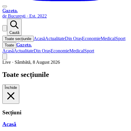
Gazeta
.
de București · Est. 2022
Caută
Acasă
Actualitate
Din Oraș
Economie
Medical
Sport
Toate secțiunile
Gazeta
.
Toate
Acasă
Actualitate
Din Oraș
Economie
Medical
Sport
Live ·
Sâmbătă, 8 August 2026
Toate secțiunile
Închide
Secțiuni
Acasă