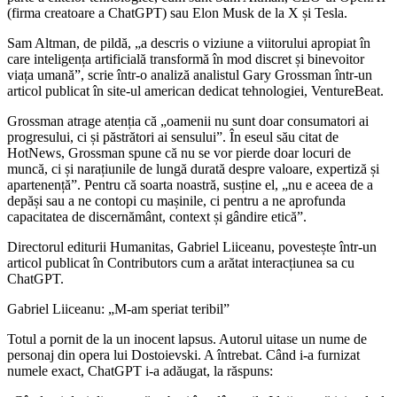
(firma creatoare a ChatGPT) sau Elon Musk de la X și Tesla.
Sam Altman, de pildă, „a descris o viziune a viitorului apropiat în
care inteligența artificială transformă în mod discret și binevoitor
viața umană”, scrie într-o analiză analistul Gary Grossman într-un
articol publicat în site-ul american dedicat tehnologiei, VentureBeat.
Grossman atrage atenția că „oamenii nu sunt doar consumatori ai
progresului, ci și păstrători ai sensului”. În eseul său citat de
HotNews, Grossman spune că nu se vor pierde doar locuri de
muncă, ci și narațiunile de lungă durată despre valoare, expertiză și
apartenență”. Pentru că soarta noastră, susține el, „nu e aceea de a
depăși sau a ne contopi cu mașinile, ci pentru a ne aprofunda
capacitatea de discernământ, context și gândire etică”.
Directorul editurii Humanitas, Gabriel Liiceanu, povestește într-un
articol publicat în Contributors cum a arătat interacțiunea sa cu
ChatGPT.
Gabriel Liiceanu: „M-am speriat teribil”
Totul a pornit de la un inocent lapsus. Autorul uitase un nume de
personaj din opera lui Dostoievski. A întrebat. Când i-a furnizat
numele exact, ChatGPT i-a adăugat, la răspuns: