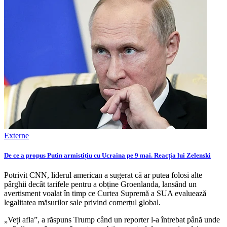
Externe
De ce a propus Putin armistițiu cu Ucraina pe 9 mai. Reacția lui Zelenski
Potrivit CNN, liderul american a sugerat că ar putea folosi alte
pârghii decât tarifele pentru a obține Groenlanda, lansând un
avertisment voalat în timp ce Curtea Supremă a SUA evaluează
legalitatea măsurilor sale privind comerțul global.
„Veți afla”, a răspuns Trump când un reporter l-a întrebat până unde