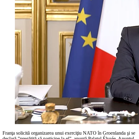
Franţa solicită organizarea unui exerciţiu NATO în Groenlanda şi se
declară ”pregătită să participe la el”, anunţă Palatul Élysée. Anunțul