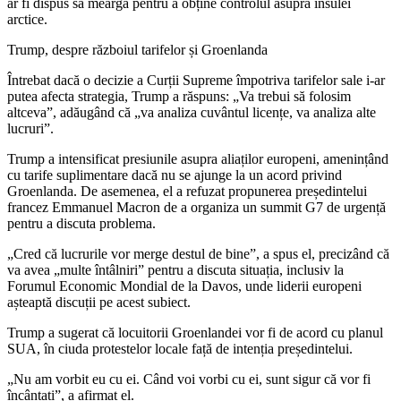
ar fi dispus să meargă pentru a obține controlul asupra insulei
arctice.
Trump, despre războiul tarifelor și Groenlanda
Întrebat dacă o decizie a Curții Supreme împotriva tarifelor sale i-ar
putea afecta strategia, Trump a răspuns: „Va trebui să folosim
altceva”, adăugând că „va analiza cuvântul licențe, va analiza alte
lucruri”.
Trump a intensificat presiunile asupra aliaților europeni, amenințând
cu tarife suplimentare dacă nu se ajunge la un acord privind
Groenlanda. De asemenea, el a refuzat propunerea președintelui
francez Emmanuel Macron de a organiza un summit G7 de urgență
pentru a discuta problema.
„Cred că lucrurile vor merge destul de bine”, a spus el, precizând că
va avea „multe întâlniri” pentru a discuta situația, inclusiv la
Forumul Economic Mondial de la Davos, unde liderii europeni
așteaptă discuții pe acest subiect.
Trump a sugerat că locuitorii Groenlandei vor fi de acord cu planul
SUA, în ciuda protestelor locale față de intenția președintelui.
„Nu am vorbit eu cu ei. Când voi vorbi cu ei, sunt sigur că vor fi
încântați”, a afirmat el.