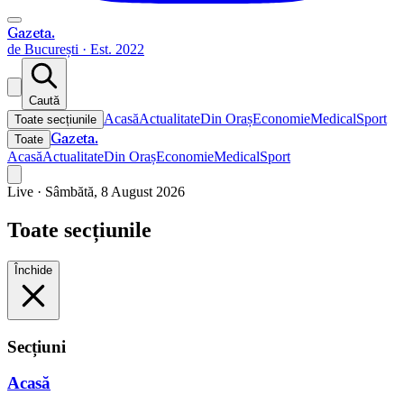
Gazeta
.
de București · Est. 2022
Caută
Acasă
Actualitate
Din Oraș
Economie
Medical
Sport
Toate secțiunile
Gazeta
.
Toate
Acasă
Actualitate
Din Oraș
Economie
Medical
Sport
Live ·
Sâmbătă, 8 August 2026
Toate secțiunile
Închide
Secțiuni
Acasă