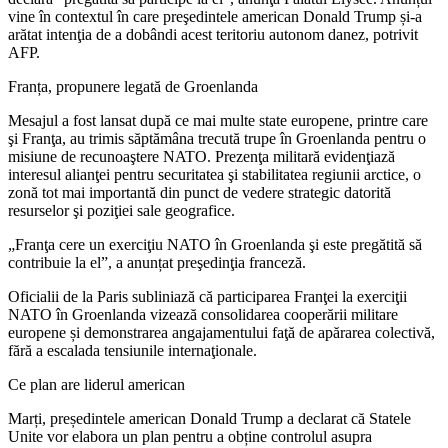
vine în contextul în care preşedintele american Donald Trump și-a
arătat intenţia de a dobândi acest teritoriu autonom danez, potrivit
AFP.
Franța, propunere legată de Groenlanda
Mesajul a fost lansat după ce mai multe state europene, printre care
şi Franţa, au trimis săptămâna trecută trupe în Groenlanda pentru o
misiune de recunoaştere NATO. Prezenţa militară evidenţiază
interesul alianţei pentru securitatea şi stabilitatea regiunii arctice, o
zonă tot mai importantă din punct de vedere strategic datorită
resurselor şi poziţiei sale geografice.
„Franţa cere un exerciţiu NATO în Groenlanda şi este pregătită să
contribuie la el”, a anunțat preşedinţia franceză.
Oficialii de la Paris subliniază că participarea Franţei la exerciţii
NATO în Groenlanda vizează consolidarea cooperării militare
europene și demonstrarea angajamentului faţă de apărarea colectivă,
fără a escalada tensiunile internaţionale.
Ce plan are liderul american
Marți, președintele american Donald Trump a declarat că Statele
Unite vor elabora un plan pentru a obține controlul asupra