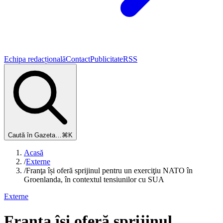
Echipa redacțională
Contact
Publicitate
RSS
Caută în Gazeta…
⌘K
Acasă
/
Externe
/
Franţa își oferă sprijinul pentru un exerciţiu NATO în
Groenlanda, în contextul tensiunilor cu SUA
Externe
Franţa își oferă sprijinul