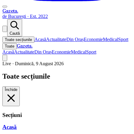
Gazeta
.
de București · Est. 2022
Caută
Acasă
Actualitate
Din Oraș
Economie
Medical
Sport
Toate secțiunile
Gazeta
.
Toate
Acasă
Actualitate
Din Oraș
Economie
Medical
Sport
Live ·
Duminică, 9 August 2026
Toate secțiunile
Închide
Secțiuni
Acasă