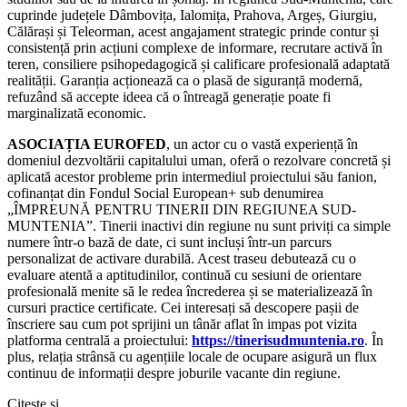
cuprinde județele Dâmbovița, Ialomița, Prahova, Argeș, Giurgiu,
Călărași și Teleorman, acest angajament strategic prinde contur și
consistență prin acțiuni complexe de informare, recrutare activă în
teren, consiliere psihopedagogică și calificare profesională adaptată
realității. Garanția acționează ca o plasă de siguranță modernă,
refuzând să accepte ideea că o întreagă generație poate fi
marginalizată economic.
ASOCIAȚIA EUROFED
, un actor cu o vastă experiență în
domeniul dezvoltării capitalului uman, oferă o rezolvare concretă și
aplicată acestor probleme prin intermediul proiectului său fanion,
cofinanțat din Fondul Social European+ sub denumirea
„ÎMPREUNĂ PENTRU TINERII DIN REGIUNEA SUD-
MUNTENIA”. Tinerii inactivi din regiune nu sunt priviți ca simple
numere într-o bază de date, ci sunt incluși într-un parcurs
personalizat de activare durabilă. Acest traseu debutează cu o
evaluare atentă a aptitudinilor, continuă cu sesiuni de orientare
profesională menite să le redea încrederea și se materializează în
cursuri practice certificate. Cei interesați să descopere pașii de
înscriere sau cum pot sprijini un tânăr aflat în impas pot vizita
platforma centrală a proiectului:
https://tinerisudmuntenia.ro
. În
plus, relația strânsă cu agențiile locale de ocupare asigură un flux
continuu de informații despre joburile vacante din regiune.
Citește și