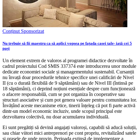
Conținut Sponsorizat
Nu trebuie să fii maestru ca să aplici vopsea pe fațada casei tale- iată cei 5
pași
Un element extrem de valoros al programei didactice dezvoltate în
cadrul proiectului Cod SMIS 337374 este introducerea unor module
dedicate economiei sociale și managementului sustenabil. Cursanții
nu învață doar procedurile tehnice specifice unei calificări de Nivel
II (cu o durată flexibilă de 9 săptămâni) sau de Nivel III (întinsă pe
18 săptămâni), ci deprind noțiuni esențiale despre cum funcționează
o afacere responsabilă, cum se pot organiza în cooperative sau
structuri asociative și cum pot genera valoare pentru comunitatea lor.
Învățând aceste mecanisme etice, tinerii înțeleg că pot fi parte activă
dintr-un model economic incluziv, unde scopul principal este
dezvoltarea colectivă, nu doar acumularea individuală.
Ei sunt pregătiți să devină angajați valoroși, capabili să aducă soluții,
sau chiar viitori mici antreprenori pe cont propriu, revitalizând satele
și orașele de unde provin. Perioada extinsă de implementare a