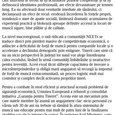
care individul ar trebui să își acumuleze primele competențe și să își
definească identitatea profesională, are efecte devastatoare pe termen
lung. Ea nu afectează doar veniturile imediate ale tânărului, ci
declanșează un efect de recul: erodează încrederea în forțele proprii,
instalează o stare de apatie socială, limitează dramatic acumularea de
experiență practică și blokează aproape definitiv accesul la locuri de
muncă sigure, bine plătite și de calitate.
La nivel macroregional, o rată ridicată a comunității NEETs se
traduce direct prin pierderi masive de competitivitate economică, o
adâncire a deficitului de forță de muncă pentru companiile locale și o
accelerare a declinului demografic prin emigrare. Tinerii care simt că
nu au nicio perspectivă în județul lor natal vor alege întotdeauna
calea exodului, lăsând în urmă comunități îmbătrânite și neatractive
pentru investiții. Acest exod tăcut slăbește capacitatea de inovare a
microîntreprinderilor și obligă marii angajatori să recurgă la importul
de forță de muncă extracomunitară, un proces logistic mult mai
costisitor și complex decât activarea propriilor tineri.
Pentru a combate în mod eficient și structural această problemă de
siguranță economică, Uniunea Europeană a reînnoit și consolidat
inițiativa „Garanția pentru Tineret”. Acesta este un mecanism prin
care statele membre își asumă un angajament clar: nicio persoană cu
vârsta sub 30 de ani nu trebuie să rămână în afara sistemului de
muncă sau educație pentru mai mult de patru luni de la finalizarea
studiilor sau de la intrarea în șomaj. În regiunea Sud-Muntenia, care