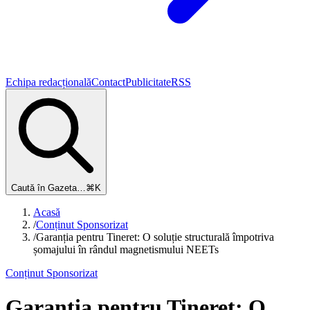
Echipa redacțională
Contact
Publicitate
RSS
Caută în Gazeta…
⌘K
Acasă
/
Conținut Sponsorizat
/
Garanția pentru Tineret: O soluție structurală împotriva
șomajului în rândul magnetismului NEETs
Conținut Sponsorizat
Garanția pentru Tineret: O