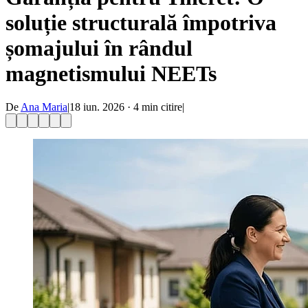
soluție structurală împotriva
șomajului în rândul
magnetismului NEETs
De
Ana Maria
|
18 iun. 2026
·
4
min citire
|