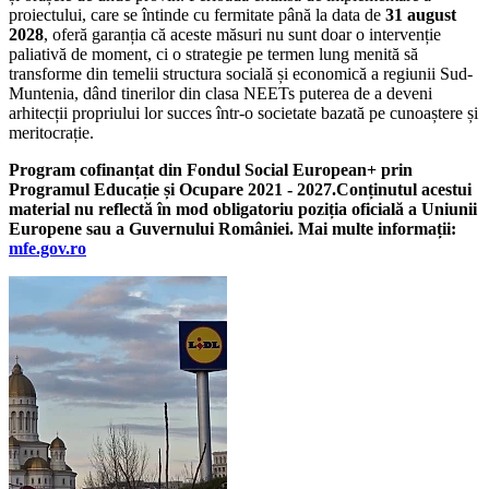
proiectului, care se întinde cu fermitate până la data de
31 august
2028
, oferă garanția că aceste măsuri nu sunt doar o intervenție
paliativă de moment, ci o strategie pe termen lung menită să
transforme din temelii structura socială și economică a regiunii Sud-
Muntenia, dând tinerilor din clasa NEETs puterea de a deveni
arhitecții propriului lor succes într-o societate bazată pe cunoaștere și
meritocrație.
Program cofinanțat din Fondul Social European+ prin
Programul Educație și Ocupare 2021 - 2027.Conținutul acestui
material nu reflectă în mod obligatoriu poziția oficială a Uniunii
Europene sau a Guvernului României.
Mai multe informații:
mfe.gov.ro