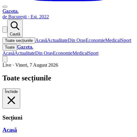
Gazeta
.
de București · Est. 2022
Caută
Acasă
Actualitate
Din Oraș
Economie
Medical
Sport
Toate secțiunile
Gazeta
.
Toate
Acasă
Actualitate
Din Oraș
Economie
Medical
Sport
Live ·
Vineri, 7 August 2026
Toate secțiunile
Închide
Secțiuni
Acasă