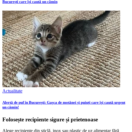
București care își caută un cămin
Actualitate
Alertă de puf în București: Gașca de motănei și puiuți care își caută urgent
un cămin!
Folosește recipiente sigure și prietenoase
Alege recipiente din sticlă, inox sau plastic de uz alimentar fără