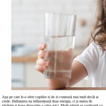
Apa pe care le-o oferi copiilor zi de zi contează mai mult decât ai
crede. Hidratarea nu influențează doar energia, ci și starea de
sănătate și buna dispoziție a celor mici. Mulți părinți se confruntă cu