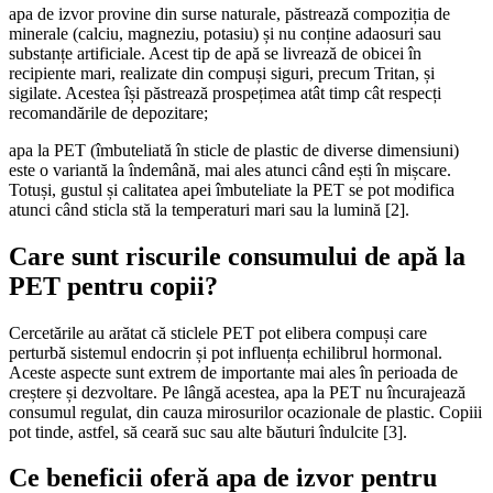
apa de izvor provine din surse naturale, păstrează compoziția de
minerale (calciu, magneziu, potasiu) și nu conține adaosuri sau
substanțe artificiale. Acest tip de apă se livrează de obicei în
recipiente mari, realizate din compuși siguri, precum Tritan, și
sigilate. Acestea își păstrează prospețimea atât timp cât respecți
recomandările de depozitare;
apa la PET (îmbuteliată în sticle de plastic de diverse dimensiuni)
este o variantă la îndemână, mai ales atunci când ești în mișcare.
Totuși, gustul și calitatea apei îmbuteliate la PET se pot modifica
atunci când sticla stă la temperaturi mari sau la lumină [2].
Care sunt riscurile consumului de apă la
PET pentru copii?
Cercetările au arătat că sticlele PET pot elibera compuși care
perturbă sistemul endocrin și pot influența echilibrul hormonal.
Aceste aspecte sunt extrem de importante mai ales în perioada de
creștere și dezvoltare. Pe lângă acestea, apa la PET nu încurajează
consumul regulat, din cauza mirosurilor ocazionale de plastic. Copiii
pot tinde, astfel, să ceară suc sau alte băuturi îndulcite [3].
Ce beneficii oferă apa de izvor pentru