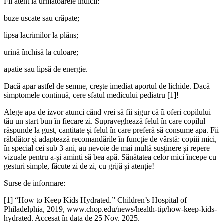
Fii atent la următoarele indicii:
buze uscate sau crăpate;
lipsa lacrimilor la plâns;
urină închisă la culoare;
apatie sau lipsă de energie.
Dacă apar astfel de semne, crește imediat aportul de lichide. Dacă
simptomele continuă, cere sfatul medicului pediatru [1]!
Alege apa de izvor atunci când vrei să fii sigur că îi oferi copilului
tău un start bun în fiecare zi. Supraveghează felul în care copilul
răspunde la gust, cantitate și felul în care preferă să consume apa. Fii
răbdător și adaptează recomandările în funcție de vârstă: copiii mici,
în special cei sub 3 ani, au nevoie de mai multă susținere și repere
vizuale pentru a-și aminti să bea apă. Sănătatea celor mici începe cu
gesturi simple, făcute zi de zi, cu grijă și atenție!
Surse de informare:
[1] “How to Keep Kids Hydrated.” Children’s Hospital of
Philadelphia, 2019, www.chop.edu/news/health-tip/how-keep-kids-
hydrated. Accesat în data de 25 Nov. 2025.