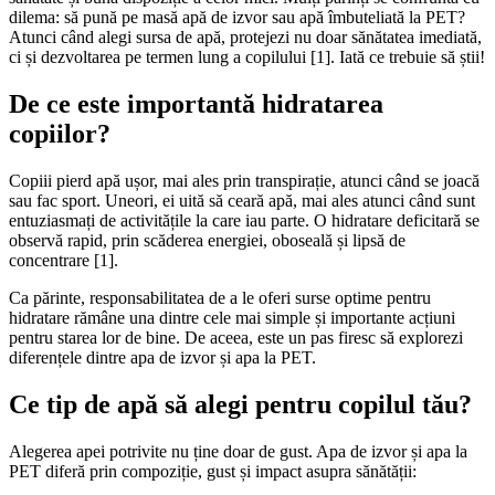
dilema: să pună pe masă apă de izvor sau apă îmbuteliată la PET?
Atunci când alegi sursa de apă, protejezi nu doar sănătatea imediată,
ci și dezvoltarea pe termen lung a copilului [1]. Iată ce trebuie să știi!
De ce este importantă hidratarea
copiilor?
Copiii pierd apă ușor, mai ales prin transpirație, atunci când se joacă
sau fac sport. Uneori, ei uită să ceară apă, mai ales atunci când sunt
entuziasmați de activitățile la care iau parte. O hidratare deficitară se
observă rapid, prin scăderea energiei, oboseală și lipsă de
concentrare [1].
Ca părinte, responsabilitatea de a le oferi surse optime pentru
hidratare rămâne una dintre cele mai simple și importante acțiuni
pentru starea lor de bine. De aceea, este un pas firesc să explorezi
diferențele dintre apa de izvor și apa la PET.
Ce tip de apă să alegi pentru copilul tău?
Alegerea apei potrivite nu ține doar de gust. Apa de izvor și apa la
PET diferă prin compoziție, gust și impact asupra sănătății: