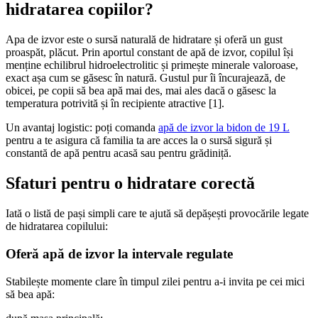
hidratarea copiilor?
Apa de izvor este o sursă naturală de hidratare și oferă un gust
proaspăt, plăcut. Prin aportul constant de apă de izvor, copilul își
menține echilibrul hidroelectrolitic și primește minerale valoroase,
exact așa cum se găsesc în natură. Gustul pur îi încurajează, de
obicei, pe copii să bea apă mai des, mai ales dacă o găsesc la
temperatura potrivită și în recipiente atractive [1].
Un avantaj logistic: poți comanda
apă de izvor la bidon de 19 L
pentru a te asigura că familia ta are acces la o sursă sigură și
constantă de apă pentru acasă sau pentru grădiniță.
Sfaturi pentru o hidratare corectă
Iată o listă de pași simpli care te ajută să depășești provocările legate
de hidratarea copilului:
Oferă apă de izvor la intervale regulate
Stabilește momente clare în timpul zilei pentru a-i invita pe cei mici
să bea apă: