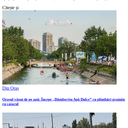
Citește și
Din Oraș
Orașul văzut de pe apă: Începe „Dâmbovița Apă Dulce” cu plimbări gratuite
cu caiacul