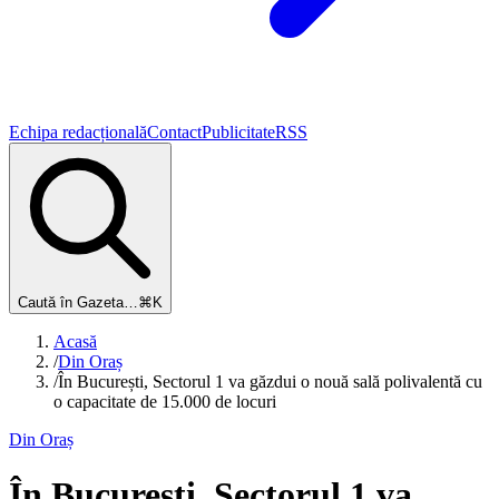
Echipa redacțională
Contact
Publicitate
RSS
Caută în Gazeta…
⌘K
Acasă
/
Din Oraș
/
În București, Sectorul 1 va găzdui o nouă sală polivalentă cu
o capacitate de 15.000 de locuri
Din Oraș
În București, Sectorul 1 va