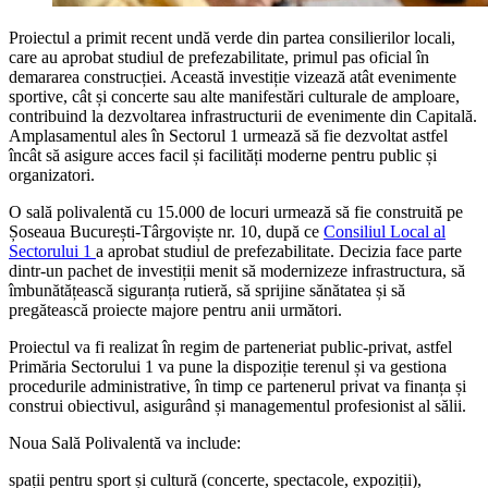
Proiectul a primit recent undă verde din partea consilierilor locali,
care au aprobat studiul de prefezabilitate, primul pas oficial în
demararea construcției. Această investiție vizează atât evenimente
sportive, cât și concerte sau alte manifestări culturale de amploare,
contribuind la dezvoltarea infrastructurii de evenimente din Capitală.
Amplasamentul ales în Sectorul 1 urmează să fie dezvoltat astfel
încât să asigure acces facil și facilități moderne pentru public și
organizatori.
O sală polivalentă cu 15.000 de locuri urmează să fie construită pe
Șoseaua București-Târgoviște nr. 10, după ce
Consiliul Local al
Sectorului 1
a aprobat studiul de prefezabilitate. Decizia face parte
dintr-un pachet de investiții menit să modernizeze infrastructura, să
îmbunătățească siguranța rutieră, să sprijine sănătatea și să
pregătească proiecte majore pentru anii următori.
Proiectul va fi realizat în regim de parteneriat public-privat, astfel
Primăria Sectorului 1 va pune la dispoziție terenul și va gestiona
procedurile administrative, în timp ce partenerul privat va finanța și
construi obiectivul, asigurând și managementul profesionist al sălii.
Noua Sală Polivalentă va include:
spații pentru sport și cultură (concerte, spectacole, expoziții),