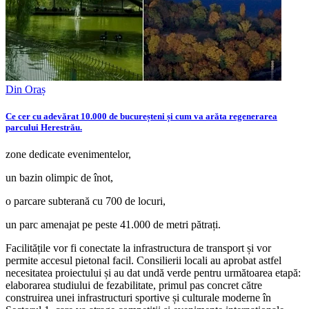
Din Oraș
Ce cer cu adevărat 10.000 de bucureșteni și cum va arăta regenerarea
parcului Herestrău.
zone dedicate evenimentelor,
un bazin olimpic de înot,
o parcare subterană cu 700 de locuri,
un parc amenajat pe peste 41.000 de metri pătrați.
Facilitățile vor fi conectate la infrastructura de transport și vor
permite accesul pietonal facil. Consilierii locali au aprobat astfel
necesitatea proiectului și au dat undă verde pentru următoarea etapă:
elaborarea studiului de fezabilitate, primul pas concret către
construirea unei infrastructuri sportive și culturale moderne în