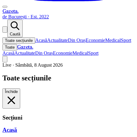
Gazeta
.
de București · Est. 2022
Caută
Acasă
Actualitate
Din Oraș
Economie
Medical
Sport
Toate secțiunile
Gazeta
.
Toate
Acasă
Actualitate
Din Oraș
Economie
Medical
Sport
Live ·
Sâmbătă, 8 August 2026
Toate secțiunile
Închide
Secțiuni
Acasă