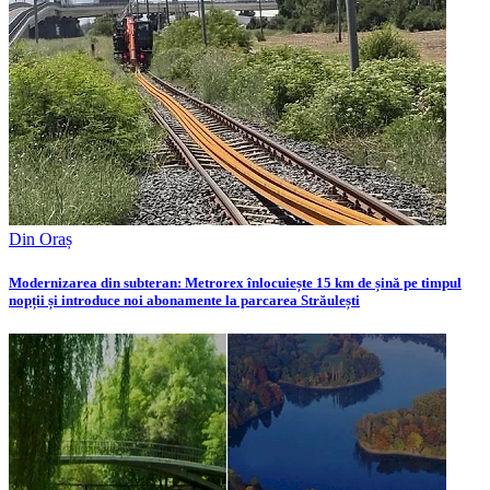
Din Oraș
Modernizarea din subteran: Metrorex înlocuiește 15 km de șină pe timpul
nopții și introduce noi abonamente la parcarea Străulești