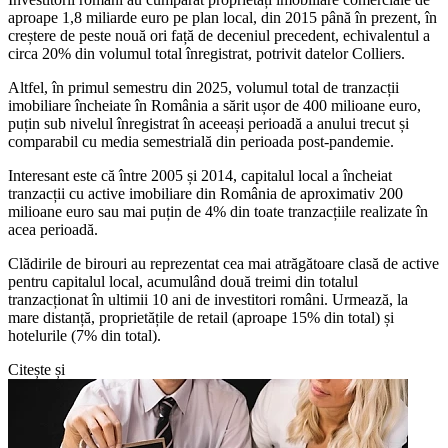
aproape 1,8 miliarde euro pe plan local, din 2015 până în prezent, în
creștere de peste nouă ori față de deceniul precedent, echivalentul a
circa 20% din volumul total înregistrat, potrivit datelor Colliers.
Altfel, în primul semestru din 2025, volumul total de tranzacții
imobiliare încheiate în România a sărit ușor de 400 milioane euro,
puțin sub nivelul înregistrat în aceeași perioadă a anului trecut și
comparabil cu media semestrială din perioada post-pandemie.
Interesant este că între 2005 și 2014, capitalul local a încheiat
tranzacții cu active imobiliare din România de aproximativ 200
milioane euro sau mai puțin de 4% din toate tranzacțiile realizate în
acea perioadă.
Clădirile de birouri au reprezentat cea mai atrăgătoare clasă de active
pentru capitalul local, acumulând două treimi din totalul
tranzacționat în ultimii 10 ani de investitori români. Urmează, la
mare distanță, proprietățile de retail (aproape 15% din total) și
hotelurile (7% din total).
Citește și