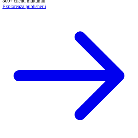
800+ clienti multumiti
Exploreaza publisherii