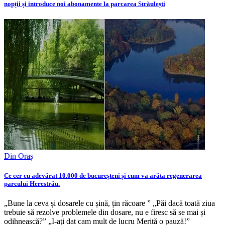
nopții și introduce noi abonamente la parcarea Străulești
Din Oraș
Ce cer cu adevărat 10.000 de bucureșteni și cum va arăta regenerarea
parcului Herestrău.
„Bune la ceva și dosarele cu șină, țin răcoare ” „Păi dacă toată ziua
trebuie să rezolve problemele din dosare, nu e firesc să se mai și
odihnească?” „I-ați dat cam mult de lucru Merită o pauză!”