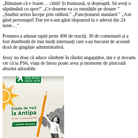
„Bănuiam că e foarte… citită! Și frumoasă, și deșteaptă. Să aveți o
săptămână cu spor!” „Ce doarme ea cu mustățile pe dosare ”
„Studiul serios începe prin odihnă.” „Funcționarul standard.” „Am
găsit personajul! Dar tot n-am găsit răspunsul la o adresă din 24
iunie…”
Postarea a adunat rapid peste 490 de reacții, 30 de comentarii și a
fost distribuită de mai mulți internauți care s-au bucurat de această
doză de gingășie administrativă.
Jessy nu doar că aduce zâmbete în rândul angajaților, dar e și dovada
vie că la PS6, viața de birou poate avea și momente de pisiceală
absolut adorabile.