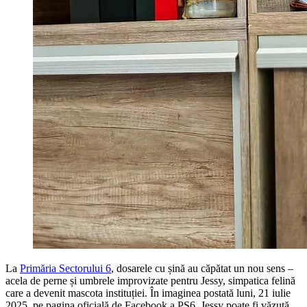
La
Primăria Sectorului 6
, dosarele cu șină au căpătat un nou sens –
acela de perne și umbrele improvizate pentru Jessy, simpatica felină
care a devenit mascota instituției. În imaginea postată luni, 21 iulie
2025, pe pagina oficială de Facebook a PS6, Jessy poate fi văzută