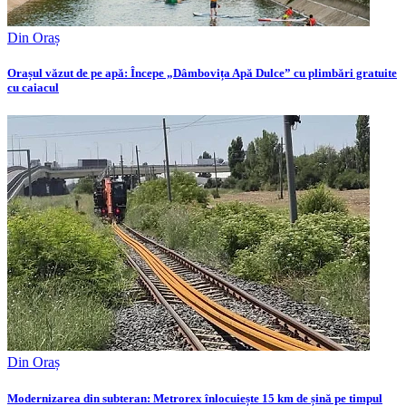
Din Oraș
Orașul văzut de pe apă: Începe „Dâmbovița Apă Dulce” cu plimbări gratuite
cu caiacul
Din Oraș
Modernizarea din subteran: Metrorex înlocuiește 15 km de șină pe timpul