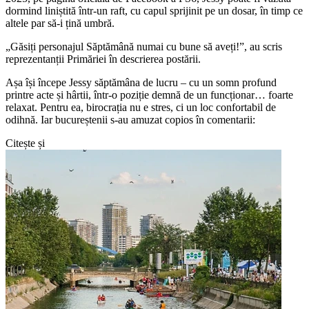
dormind liniștită într-un raft, cu capul sprijinit pe un dosar, în timp ce
altele par să-i țină umbră.
„Găsiți personajul Săptămână numai cu bune să aveți!”, au scris
reprezentanții Primăriei în descrierea postării.
Așa își începe Jessy săptămâna de lucru – cu un somn profund
printre acte și hârtii, într-o poziție demnă de un funcționar… foarte
relaxat. Pentru ea, birocrația nu e stres, ci un loc confortabil de
odihnă. Iar bucureștenii s-au amuzat copios în comentarii:
Citește și