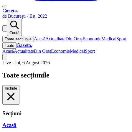
Gazeta
.
de București · Est. 2022
Caută
Acasă
Actualitate
Din Oraș
Economie
Medical
Sport
Toate secțiunile
Gazeta
.
Toate
Acasă
Actualitate
Din Oraș
Economie
Medical
Sport
Live ·
Joi, 6 August 2026
Toate secțiunile
Închide
Secțiuni
Acasă