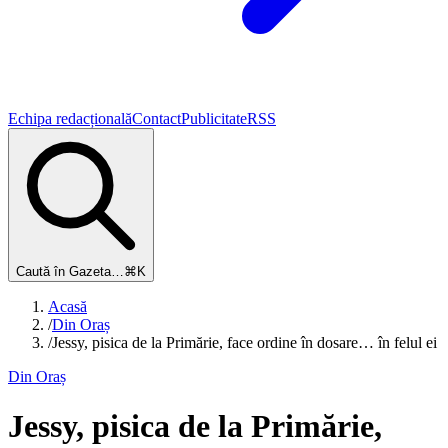
Echipa redacțională
Contact
Publicitate
RSS
Caută în Gazeta…
⌘K
Acasă
/
Din Oraș
/
Jessy, pisica de la Primărie, face ordine în dosare… în felul ei
Din Oraș
Jessy, pisica de la Primărie,