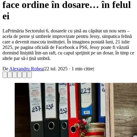
face ordine în dosare… în felul
ei
LaPrimăria Sectorului 6, dosarele cu șină au căpătat un nou sens –
acela de perne și umbrele improvizate pentru Jessy, simpatica felină
care a devenit mascota instituției. În imaginea postată luni, 21 iulie
2025, pe pagina oficială de Facebook a PS6, Jessy poate fi văzută
dormind liniștită într-un raft, cu capul sprijinit pe un dosar, în timp ce
altele par să-i țină umbră.
De
Alexandru Robea
|
22 iul. 2025
·
1
min citire
|