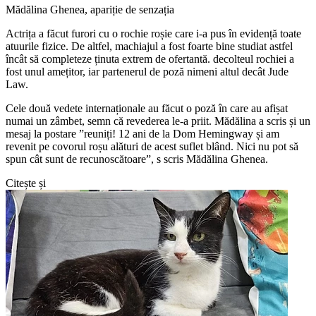
Mădălina Ghenea, apariție de senzația
Actrița a făcut furori cu o rochie roșie care i-a pus în evidență toate
atuurile fizice. De altfel, machiajul a fost foarte bine studiat astfel
încât să completeze ținuta extrem de ofertantă. decolteul rochiei a
fost unul amețitor, iar partenerul de poză nimeni altul decât Jude
Law.
Cele două vedete internaționale au făcut o poză în care au afișat
numai un zâmbet, semn că revederea le-a priit. Mădălina a scris și un
mesaj la postare ”reuniți! 12 ani de la Dom Hemingway și am
revenit pe covorul roșu alături de acest suflet blând. Nici nu pot să
spun cât sunt de recunoscătoare”, s scris Mădălina Ghenea.
Citește și