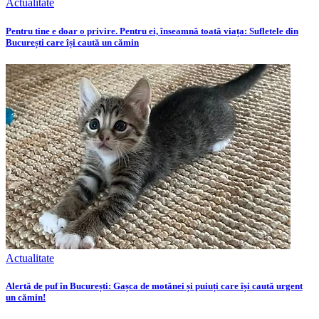
Actualitate
Pentru tine e doar o privire. Pentru ei, înseamnă toată viața: Sufletele din
București care își caută un cămin
Actualitate
Alertă de puf în București: Gașca de motănei și puiuți care își caută urgent
un cămin!