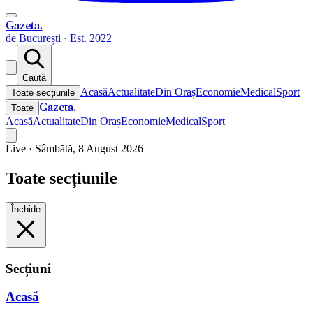
Gazeta
.
de București · Est. 2022
Caută
Acasă
Actualitate
Din Oraș
Economie
Medical
Sport
Toate secțiunile
Gazeta
.
Toate
Acasă
Actualitate
Din Oraș
Economie
Medical
Sport
Live ·
Sâmbătă, 8 August 2026
Toate secțiunile
Închide
Secțiuni
Acasă