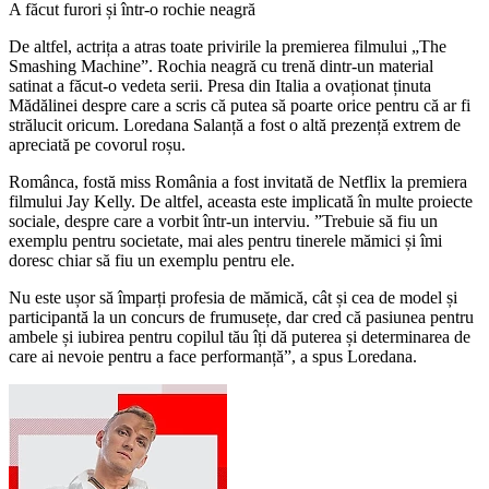
A făcut furori și într-o rochie neagră
De altfel, actrița a atras toate privirile la premierea filmului „The
Smashing Machine”. Rochia neagră cu trenă dintr-un material
satinat a făcut-o vedeta serii. Presa din Italia a ovaționat ținuta
Mădălinei despre care a scris că putea să poarte orice pentru că ar fi
strălucit oricum. Loredana Salanță a fost o altă prezență extrem de
apreciată pe covorul roșu.
Românca, fostă miss România a fost invitată de Netflix la premiera
filmului Jay Kelly. De altfel, aceasta este implicată în multe proiecte
sociale, despre care a vorbit într-un interviu. ”Trebuie să fiu un
exemplu pentru societate, mai ales pentru tinerele mămici și îmi
doresc chiar să fiu un exemplu pentru ele.
Nu este ușor să împarți profesia de mămică, cât și cea de model și
participantă la un concurs de frumusețe, dar cred că pasiunea pentru
ambele și iubirea pentru copilul tău îți dă puterea și determinarea de
care ai nevoie pentru a face performanță”, a spus Loredana.