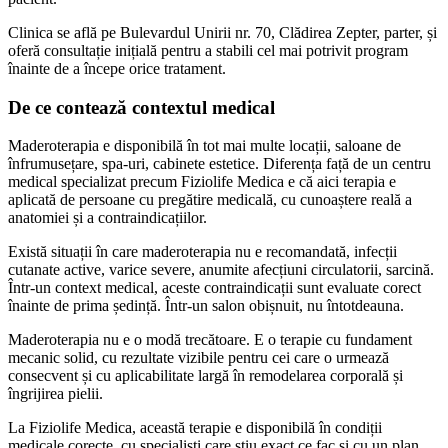
Clinica se află pe Bulevardul Unirii nr. 70, Clădirea Zepter, parter, și
oferă consultație inițială pentru a stabili cel mai potrivit program
înainte de a începe orice tratament.
De ce contează contextul medical
Maderoterapia e disponibilă în tot mai multe locații, saloane de
înfrumusețare, spa-uri, cabinete estetice. Diferența față de un centru
medical specializat precum Fiziolife Medica e că aici terapia e
aplicată de persoane cu pregătire medicală, cu cunoaștere reală a
anatomiei și a contraindicațiilor.
Există situații în care maderoterapia nu e recomandată, infecții
cutanate active, varice severe, anumite afecțiuni circulatorii, sarcină.
Într-un context medical, aceste contraindicații sunt evaluate corect
înainte de prima ședință. Într-un salon obișnuit, nu întotdeauna.
Maderoterapia nu e o modă trecătoare. E o terapie cu fundament
mecanic solid, cu rezultate vizibile pentru cei care o urmează
consecvent și cu aplicabilitate largă în remodelarea corporală și
îngrijirea pielii.
La Fiziolife Medica, această terapie e disponibilă în condiții
medicale corecte, cu specialiști care știu exact ce fac și cu un plan