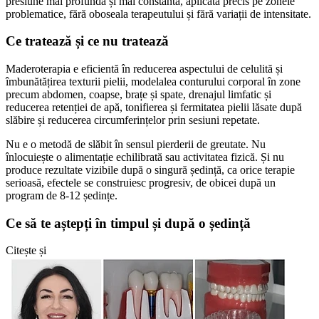
presiune mai profundă și mai constantă, aplicată precis pe zonele
problematice, fără oboseala terapeutului și fără variații de intensitate.
Ce tratează și ce nu tratează
Maderoterapia e eficientă în reducerea aspectului de celulită și
îmbunătățirea texturii pielii, modelalea conturului corporal în zone
precum abdomen, coapse, brațe și spate, drenajul limfatic și
reducerea retenției de apă, tonifierea și fermitatea pielii lăsate după
slăbire și reducerea circumferințelor prin sesiuni repetate.
Nu e o metodă de slăbit în sensul pierderii de greutate. Nu
înlocuiește o alimentație echilibrată sau activitatea fizică. Și nu
produce rezultate vizibile după o singură ședință, ca orice terapie
serioasă, efectele se construiesc progresiv, de obicei după un
program de 8-12 ședințe.
Ce să te aștepți în timpul și după o ședință
Citește și