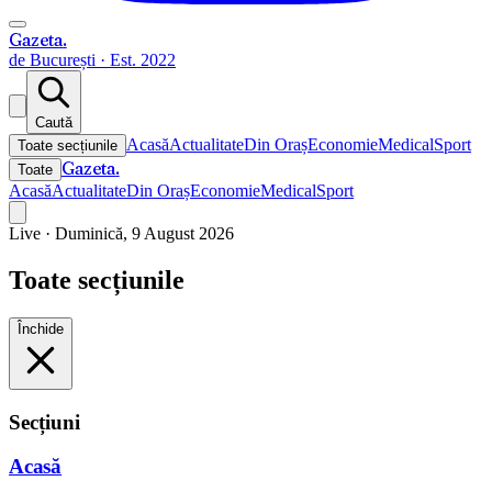
Gazeta
.
de București · Est. 2022
Caută
Acasă
Actualitate
Din Oraș
Economie
Medical
Sport
Toate secțiunile
Gazeta
.
Toate
Acasă
Actualitate
Din Oraș
Economie
Medical
Sport
Live ·
Duminică, 9 August 2026
Toate secțiunile
Închide
Secțiuni
Acasă