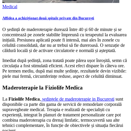
Medical
Affidea a achiziționat două spitale private din București
O ședință de maderoterapie durează între 40 și 60 de minute și se
concentrează pe zonele stabilite împreună cu terapeutul la evaluarea
inițială. Presiunea aplicată poate fi intensă, mai ales în zonele cu
celulită consolidată, dar nu ar trebui să fie dureroasă. O senzație de
căldură locală și de activare circulatorie e normală și așteptată.
Imediat după ședință, zona tratată poate părea ușor înroșită, semn că
circulația a fost stimulată eficient. Acest efect dispare în câteva ore.
Pe termen mediu, după mai multe ședințe, rezultatele devin vizibile:
piele mai fermă, circumferințe reduse, aspect de celulită diminuat.
Maderoterapie la Fiziolife Medica
La
Fiziolife Medica
,
ședințele de
maderoterapie in Bucuresti
sunt
disponibile ca parte din gama de servicii de remodelare corporală
supravegheate medical. Terapia e realizată de specialiști cu
experiență, integrat în planuri de tratament personalizate care pot
combina maderoterapia cu drenaj limfatic, termocuvertă sau alte
tehnici complementare, în funcție de obiectivele și situația fiecărui
pacient.