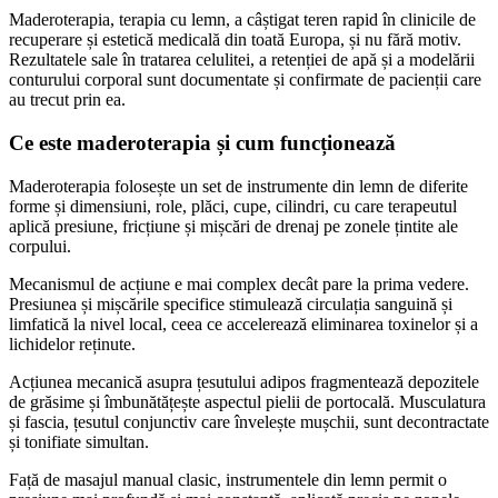
Maderoterapia, terapia cu lemn, a câștigat teren rapid în clinicile de
recuperare și estetică medicală din toată Europa, și nu fără motiv.
Rezultatele sale în tratarea celulitei, a retenției de apă și a modelării
conturului corporal sunt documentate și confirmate de pacienții care
au trecut prin ea.
Ce este maderoterapia și cum funcționează
Maderoterapia folosește un set de instrumente din lemn de diferite
forme și dimensiuni, role, plăci, cupe, cilindri, cu care terapeutul
aplică presiune, fricțiune și mișcări de drenaj pe zonele țintite ale
corpului.
Mecanismul de acțiune e mai complex decât pare la prima vedere.
Presiunea și mișcările specifice stimulează circulația sanguină și
limfatică la nivel local, ceea ce accelerează eliminarea toxinelor și a
lichidelor reținute.
Acțiunea mecanică asupra țesutului adipos fragmentează depozitele
de grăsime și îmbunătățește aspectul pielii de portocală. Musculatura
și fascia, țesutul conjunctiv care învelește mușchii, sunt decontractate
și tonifiate simultan.
Față de masajul manual clasic, instrumentele din lemn permit o