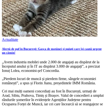
Actualitate
Alertă de puf în București: Gașca de motănei și puiuți care își caută urgent
un cămin!
„Avem industria mobilei unde 2.000 de angajați au dispărut de la
începutul anului și în IT au dispărut 3.000 de angajați”, a precizat
Ionuț Lolea, economist-șef Concordia.
„Pierdem locuri de muncă și pierdem firme, sângele economiei
românești”, a spus și Florin Jianu, președintele IMM România.
Cei mai mulți oameni concediați au fost în București, urmați de
Arad, Sibiu, Prahova, Timiș și Brașov. Valul de concedieri a umplut
rândurile șomerilor în evidențele Agențiilor Județene pentru
Ocuparea Forței de Muncă, iar cei care încearcă să se reangajeze se