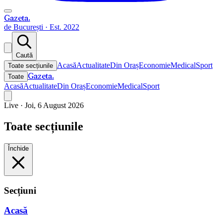
Gazeta
.
de București · Est. 2022
Caută
Acasă
Actualitate
Din Oraș
Economie
Medical
Sport
Toate secțiunile
Gazeta
.
Toate
Acasă
Actualitate
Din Oraș
Economie
Medical
Sport
Live ·
Joi, 6 August 2026
Toate secțiunile
Închide
Secțiuni
Acasă