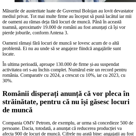
Măsurile de austeritate luate de Guvernul Bolojan au lovit devastator
mediul privat. Tot mai multe firme au început să pună lacătul iar mii
de oameni au rămas deja fără locuri de muncă. Până în această
toamnă, aproximativ 19.000 de români au fost anunțați că își vor
pierde joburile, conform Antena 3.
Oameni rămași fără locuri de muncă se lovesc acum de o altă
problemă. Ei nu au unde să se angajeze fiindcă angajările sunt
locate.
În ultima perioadă, aproape 130.000 de firme și-au suspendat
activitatea ori s-au închis complet. Numărul este un record pentru
românia. Comparativ cu 2024, a crescut cu 10%, iar cu 2023, cu
30%.
Românii disperați anunță că vor pleca în
străinătate, pentru că nu își găsesc locuri
de muncă
Compania OMV Petrom, de exemplu, ar urma să concedieze 500 de
persoane. Dacia, totodată, a anunțat că reducerea producției va
afecta 900 de locuri de muncă. Cifrele nu arată bine: angajații au fost