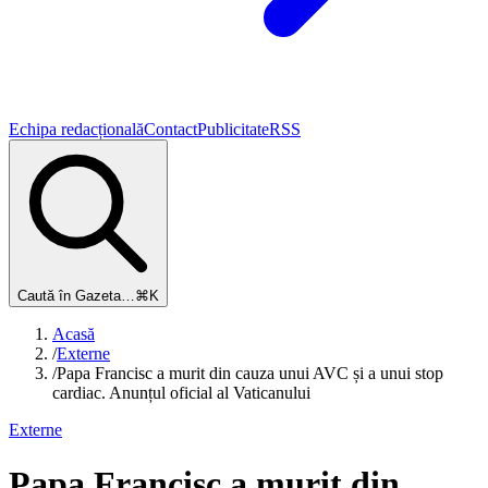
Echipa redacțională
Contact
Publicitate
RSS
Caută în Gazeta…
⌘K
Acasă
/
Externe
/
Papa Francisc a murit din cauza unui AVC și a unui stop
cardiac. Anunțul oficial al Vaticanului
Externe
Papa Francisc a murit din