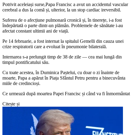
Potrivit aceleiași surse,Papa Francisc a avut un accidentul vascular
cerebral a dus la comă și, ulterior, la un stop cardiac ireversibil.
Suferea de o afecțiune pulmonară cronică și, în tinerețe, i-a fost
îndepărtată o parte dintr-un plămân. Problemele de sănătate i-au
afectat constant ultimii ani de viață.
Pe 14 februarie, a fost internat la spitalul Gemelli din cauza unei
crize respiratorii care a evoluat în pneumonie bilaterală.
Internarea s-a prelungit timp de 38 de zile — cea mai lungă din
timpul pontificatului său.
Cu toate acestea, în Duminica Paștelui, cu doar o zi înainte de
moarte, Papa a apărut în Piața Sfântul Petru pentru a binecuvânta
miile de credincioși.
Ce urmează după moartea Papei Francisc și când va fi înmormântat
Citește și