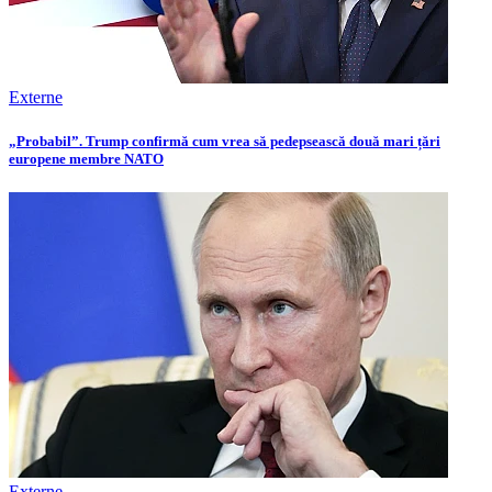
Externe
„Probabil”. Trump confirmă cum vrea să pedepsească două mari țări
europene membre NATO
Externe