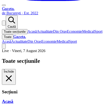
Gazeta
.
de București · Est. 2022
Caută
Acasă
Actualitate
Din Oraș
Economie
Medical
Sport
Toate secțiunile
Gazeta
.
Toate
Acasă
Actualitate
Din Oraș
Economie
Medical
Sport
Live ·
Vineri, 7 August 2026
Toate secțiunile
Închide
Secțiuni
Acasă