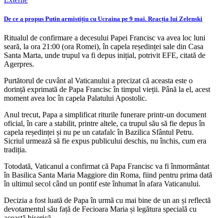
De ce a propus Putin armistițiu cu Ucraina pe 9 mai. Reacția lui Zelenski
Ritualul de confirmare a decesului Papei Francisc va avea loc luni
seară, la ora 21:00 (ora Romei), în capela reședinței sale din Casa
Santa Marta, unde trupul va fi depus inițial, potrivit EFE, citată de
Agerpres.
Purtătorul de cuvânt al Vaticanului a precizat că aceasta este o
dorință exprimată de Papa Francisc în timpul vieții. Până la el, acest
moment avea loc în capela Palatului Apostolic.
Anul trecut, Papa a simplificat riturile funerare printr-un document
oficial, în care a stabilit, printre altele, ca trupul său să fie depus în
capela reședinței și nu pe un catafalc în Bazilica Sfântul Petru.
Sicriul urmează să fie expus publicului deschis, nu închis, cum era
tradiția.
Totodată, Vaticanul a confirmat că Papa Francisc va fi înmormântat
în Basilica Santa Maria Maggiore din Roma, fiind pentru prima dată
în ultimul secol când un pontif este înhumat în afara Vaticanului.
Decizia a fost luată de Papa în urmă cu mai bine de un an și reflectă
devotamentul său față de Fecioara Maria și legătura specială cu
această biserică.