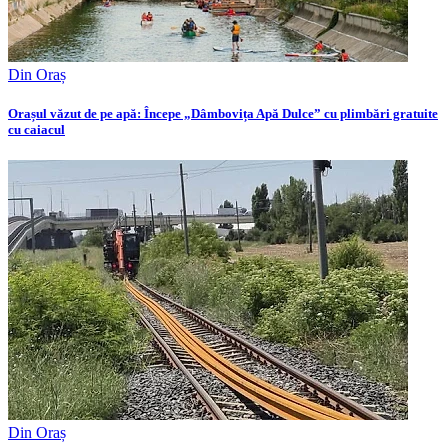
Din Oraș
Orașul văzut de pe apă: Începe „Dâmbovița Apă Dulce” cu plimbări gratuite
cu caiacul
Din Oraș