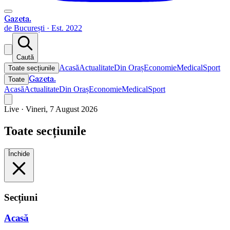
Gazeta
.
de București · Est. 2022
Caută
Acasă
Actualitate
Din Oraș
Economie
Medical
Sport
Toate secțiunile
Gazeta
.
Toate
Acasă
Actualitate
Din Oraș
Economie
Medical
Sport
Live ·
Vineri, 7 August 2026
Toate secțiunile
Închide
Secțiuni
Acasă