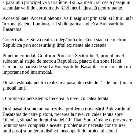
a pasajului principal va varia între 3 și 5,2 metri, iar cea a pasajului
secundar va fi de aproximativ 3,35 metri, ajustată pentru pante.
Accesibilitate: Accesul pietonal va fi asigurat prin scări și lifturi, atât
în zona piațetei Laminor, cât și din partea sudică a Bulevardului
Basarabia.
Conectivitate: Se va realiza o legătură directă cu stația de metrou
Republica prin accesurile și liftul existente ale acesteia.
Punct intermodal: Conform Primăriei Sectorului 3, primul nivel
subteran al stației de metrou Republica, piațeta din zona Halei
Laminor și partea de sud a Bulevardului Basarabia vor constitui un
important nod intermodal.
Durata estimată pentru realizarea pasajului este de 21 de luni (un an
și nouă luni).
O problemă persistentă: trecerea la nivel cu calea ferată
Deși pasajul subteran va rezolva problema traversării Bulevardului
Basarabia de către pietoni, trecerea la nivel cu calea ferată spre
Oltenița, situată în dreptul stației CF Titan Sud, rămâne o provocare.
Soluționarea completă a acestei probleme ar necesita construirea
unui pasaj suprateran distinct, neacoperit de proiectul actual.