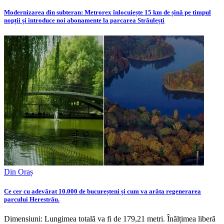
Modernizarea din subteran: Metrorex înlocuiește 15 km de șină pe timpul
nopții și introduce noi abonamente la parcarea Străulești
Din Oraș
Ce cer cu adevărat 10.000 de bucureșteni și cum va arăta regenerarea
parcului Herestrău.
Dimensiuni: Lungimea totală va fi de 179,21 metri. Înălțimea liberă