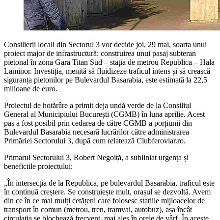
Consilierii locali din Sectorul 3 vor decide joi, 29 mai, soarta unui
proiect major de infrastructură: construirea unui pasaj subteran
pietonal în zona Gara Titan Sud – stația de metrou Republica – Hala
Laminor. Investiția, menită să fluidizeze traficul intens și să crească
siguranța pietonilor pe Bulevardul Basarabia, este estimată la 22,5
milioane de euro.
Proiectul de hotărâre a primit deja undă verde de la Consiliul
General al Municipiului București (CGMB) în luna aprilie. Acest
pas a fost posibil prin cedarea de către CGMB a porțiunii din
Bulevardul Basarabia necesară lucrărilor către administrarea
Primăriei Sectorului 3, după cum relatează Clubferoviar.ro.
Primarul Sectorului 3, Robert Negoiță, a subliniat urgența și
beneficiile proiectului:
„În intersecția de la Republica, pe bulevardul Basarabia, traficul este
în continuă creștere. Se construiește mult, orașul se dezvoltă. Avem
din ce în ce mai mulți cetățeni care folosesc stațiile mijloacelor de
transport în comun (metrou, tren, tramvai, autobuz), așa încât
circulația se blochează frecvent, mai ales în orele de vârf. În aceste