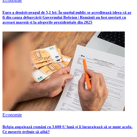
Economie
Euro a depășit pragul de 5,1 lei: În spațiul public se acreditează ideea că ar
fi din cauza debarcării Guvernului Bolojan | Românii au fost speriați cu
aceeași marotă și la alegerile prezidențiale din 2025
Economie
Belgia angajează români cu 3.600 €/ lună și îi încurajează să se mute acolo.
Ce meserie trebuie să aibă?