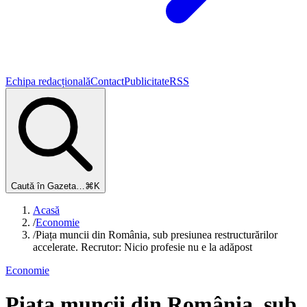
Echipa redacțională
Contact
Publicitate
RSS
Caută în Gazeta…
⌘K
Acasă
/
Economie
/
Piața muncii din România, sub presiunea restructurărilor
accelerate. Recrutor: Nicio profesie nu e la adăpost
Economie
Piața muncii din România, sub