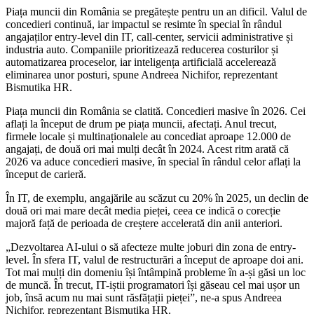
Piața muncii din România se pregătește pentru un an dificil. Valul de
concedieri continuă, iar impactul se resimte în special în rândul
angajaților entry-level din IT, call-center, servicii administrative și
industria auto. Companiile prioritizează reducerea costurilor și
automatizarea proceselor, iar inteligența artificială accelerează
eliminarea unor posturi, spune Andreea Nichifor, reprezentant
Bismutika HR.
Piața muncii din România se clatită. Concedieri masive în 2026. Cei
aflați la început de drum pe piața muncii, afectați. Anul trecut,
firmele locale și multinaționalele au concediat aproape 12.000 de
angajați, de două ori mai mulți decât în 2024. Acest ritm arată că
2026 va aduce concedieri masive, în special în rândul celor aflați la
început de carieră.
În IT, de exemplu, angajările au scăzut cu 20% în 2025, un declin de
două ori mai mare decât media pieței, ceea ce indică o corecție
majoră față de perioada de creștere accelerată din anii anteriori.
„Dezvoltarea AI-ului o să afecteze multe joburi din zona de entry-
level. În sfera IT, valul de restructurări a început de aproape doi ani.
Tot mai mulți din domeniu își întâmpină probleme în a-și găsi un loc
de muncă. În trecut, IT-iștii programatori își găseau cel mai ușor un
job, însă acum nu mai sunt răsfățații pieței”, ne-a spus Andreea
Nichifor, reprezentant Bismutika HR.