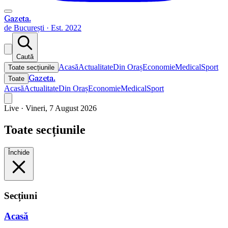
Gazeta
.
de București · Est. 2022
Caută
Acasă
Actualitate
Din Oraș
Economie
Medical
Sport
Toate secțiunile
Gazeta
.
Toate
Acasă
Actualitate
Din Oraș
Economie
Medical
Sport
Live ·
Vineri, 7 August 2026
Toate secțiunile
Închide
Secțiuni
Acasă