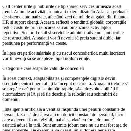
Call-center-urile și hub-urile de tip shared services urmează acest
trend. Anumite activități ar putea fi externalizate în Asia sau preluate
de sisteme automatizate, afectând zeci de mii de angajați din finanțe,
HR și suport clienți. Aceasta reflectă o tendință globală: corporațiile
reduc costurile prin relocarea sau automatizarea activităților
repetitive. Sectorul retail și serviciile administrative nu sunt ocolite
de restructurări. Angajații vor fi nevoiți să preia sarcini duble, iar
presiunea pe performanță va crește.
În lipsa creșterilor salariale și cu riscul concedierilor, mulți lucrători
vor fi nevoiți să se adapteze rapid noilor cerințe.
Categoriile care scapă de valul de concedieri
În acest context, adaptabilitatea și competențele digitale devin
esențiale pentru tinerii aflați la început de carieră. Angajații trebuie să
se pregătească pentru schimbări rapide, să-și dezvolte abilități în
automatizare și IA și să fie deschiși la relocări sau schimbări de
domeniu.
„Inteligența artificială a venit să răspundă unei penurii constante de
personal. Există de câțiva ani un deficit constant de personal, lucru
care a devenit foarte vizibil, mai ales odată cu forța de muncă
asiatică adusă în țară. Sunt anumite joburi care nu au mai fost așa de
bine acoperite. De exemplu, să găsești un sudor era perlă rară,