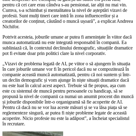
pentru că cei care erau cândva s-au pensionat, iar alții nu mai vin.
Cumva, s-a schimbat și mentalitatea la nivel de așteptări vizavi de
profesii. Sunt mulți tineri care intră în zona influencerilor și a
creatorilor de conținut, căutând o muncă ușoară”, a explicat Andreea
Nichifor.
Potrivit acesteia, joburile umane ar putea fi amenințate în viitor dacă
munca automatizată nu este integrată responsabil în companii. Ea
subliniază că, în contextul declinului demografic, situațiile dramatice
pot fi evitate doar prin politici clare la nivel corporativ.
„Vizavi de problema legată de AI, pe viitor o să ajungem în situația
în care joburile umane vor fi în pericol dacă nu se compozitează în
companie această muncă automatizată, pentru că noi suntem și într-
un declin demografic și vom ajunge în niște situații dramatice dacă
nu este luat în calcul acest aspect. Trebuie să fie propus, așa cum
este cu sistemul de muncă pentru persoanele cu handicap, să se
propună la nivel de companii ca numai un anumit procent din muncă
și joburile disponibile într-o organigramă să fie acoperite de AI.
Pentru că dacă nu se vor lua aceste măsuri și se va lăsa piața să se
reglementeze singură, ar putea fi niște probleme legate de această
acoperire. Nicio profesie nu este la adăpost”, a încheiat specialistul
în recrutare.