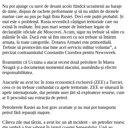
Nu pot ajunge cu nave de desant acolo fiindcă ucrainenii au baraje
de mine, dispun de rachete performante și să nu uităm de dronele
marine care au pus pe fugă flota Rusiei. Deci este puțin probabil. Și
mai este o problemă. Rusia revendică câștiguri teritoriale care nu
există în realitate. Îmi pun mari semne de întrebare legate de
declarațiile oficiale ale Moscovei. Acum, sigur nu trebuie să stăm cu
mâinile în sân. Dacă este să fim sinceri cu noi trebuie să întărim
armata, la toate categoriile. Dotarea Armatei este primordială.
Trebuie să promovăm mai bine acel serviciu militar voluntar”, a
precizat contraamiralul Constantin Ciorobea pentru Newsweek.
Reamintim că Ucraina a atacat recent două petroliere în Marea
Neagră și a documentat momentul atacului, asumându-și efectiv
responsabilitatea.
Atacurile au avut loc în zona economică exclusivă (ZEE) a Turciei,
ceea ce nu trebuie confundat cu apele teritoriale. ZEE se situează în
apele internaționale, dar permite unei țări să exploateze resurse, cum
ar fi pescuitul sau extracția de petrol.
Petrolierele Rusiei au fost grav avariate și nu mai pot transporta
petrol fără reparații majore.
Câteva zile mai târziu, a avut loc un alt incident – un petrolier rusesc
din umbră a fost sabotat în largul coastei Senegalului. Unii au