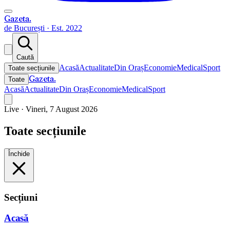
Gazeta
.
de București · Est. 2022
Caută
Acasă
Actualitate
Din Oraș
Economie
Medical
Sport
Toate secțiunile
Gazeta
.
Toate
Acasă
Actualitate
Din Oraș
Economie
Medical
Sport
Live ·
Vineri, 7 August 2026
Toate secțiunile
Închide
Secțiuni
Acasă