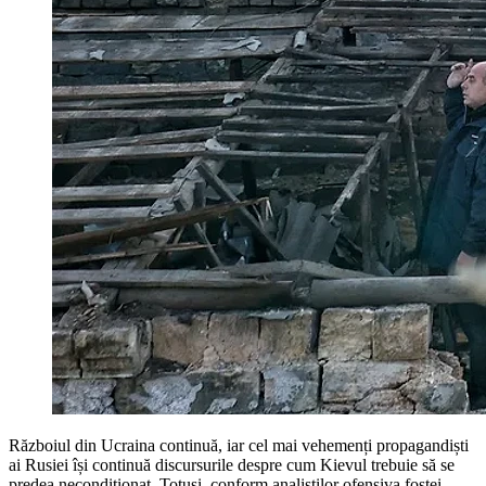
Războiul din Ucraina continuă, iar cel mai vehemenți propagandiști
ai Rusiei își continuă discursurile despre cum Kievul trebuie să se
predea necondiționat. Totuși, conform analiștilor ofensiva fostei