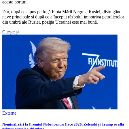
aceste porturi.
Dar, după ce a pus pe fugă Flota Mării Negre a Rusiei, distrugând
nave principale și după ce a început războiul împotriva petrolierelor
din umbră ale Rusiei, poziția Ucrainei este mai bună.
Citește și
Externe
Nominalizări la Premiul Nobel pentru Pace 2026. Zelenski și Trump se află
printre numele vehiculate