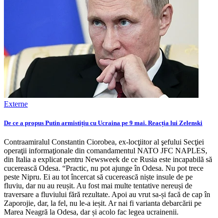
Externe
De ce a propus Putin armistițiu cu Ucraina pe 9 mai. Reacția lui Zelenski
Contraamiralul Constantin Ciorobea, ex-locţiitor al şefului Secţiei
operaţii informaţionale din comandamentul NATO JFC NAPLES,
din Italia a explicat pentru Newsweek de ce Rusia este incapabilă să
cucerească Odesa. “Practic, nu pot ajunge în Odesa. Nu pot trece
peste Nipru. Ei au tot încercat să cucerească niște insule de pe
fluviu, dar nu au reușit. Au fost mai multe tentative nereuși de
traversare a fluviului fără rezultate. Apoi au vrut sa-și facă de cap în
Zaporojie, dar, la fel, nu le-a ieșit. Ar nai fi varianta debarcării pe
Marea Neagră la Odesa, dar și acolo fac legea ucrainenii.