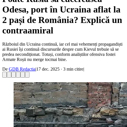
Odesa, port în Ucraina aflat la
2 pași de România? Explică un
contraamiral
Războiul din Ucraina continuă, iar cel mai vehemenți propagandiști
ai Rusiei își continuă discursurile despre cum Kievul trebuie să se
predea necondiționat. Totuși, conform analiștilor ofensiva fostei
Armate Roșii nu merge tocmai bine.
De
GDB Redactia
|
17 dec. 2025
·
3
min citire
|