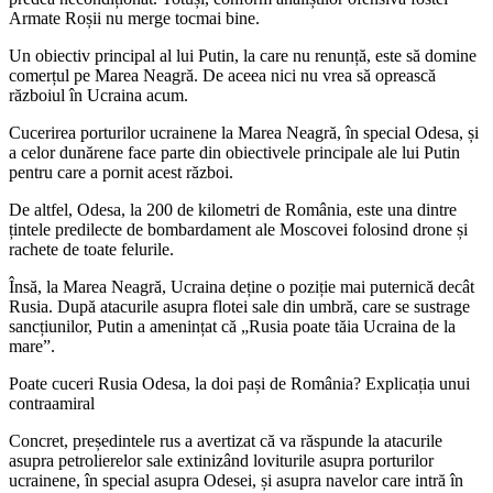
Armate Roșii nu merge tocmai bine.
Un obiectiv principal al lui Putin, la care nu renunță, este să domine
comerțul pe Marea Neagră. De aceea nici nu vrea să oprească
războiul în Ucraina acum.
Cucerirea porturilor ucrainene la Marea Neagră, în special Odesa, și
a celor dunărene face parte din obiectivele principale ale lui Putin
pentru care a pornit acest război.
De altfel, Odesa, la 200 de kilometri de România, este una dintre
țintele predilecte de bombardament ale Moscovei folosind drone și
rachete de toate felurile.
Însă, la Marea Neagră, Ucraina deține o poziție mai puternică decât
Rusia. După atacurile asupra flotei sale din umbră, care se sustrage
sancțiunilor, Putin a amenințat că „Rusia poate tăia Ucraina de la
mare”.
Poate cuceri Rusia Odesa, la doi pași de România? Explicația unui
contraamiral
Concret, președintele rus a avertizat că va răspunde la atacurile
asupra petrolierelor sale extinizând loviturile asupra porturilor
ucrainene, în special asupra Odesei, și asupra navelor care intră în