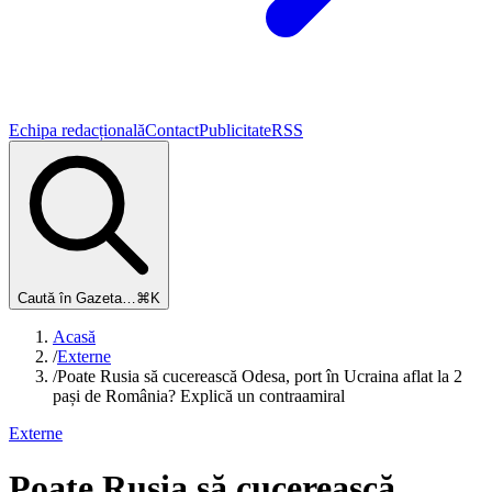
Echipa redacțională
Contact
Publicitate
RSS
Caută în Gazeta…
⌘K
Acasă
/
Externe
/
Poate Rusia să cucerească Odesa, port în Ucraina aflat la 2
pași de România? Explică un contraamiral
Externe
Poate Rusia să cucerească