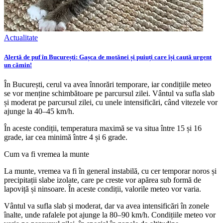
Actualitate
Alertă de puf în București: Gașca de motănei și puiuți care își caută urgent
un cămin!
În București, cerul va avea înnorări temporare, iar condițiile meteo
se vor menține schimbătoare pe parcursul zilei. Vântul va sufla slab
și moderat pe parcursul zilei, cu unele intensificări, când vitezele vor
ajunge la 40–45 km/h.
În aceste condiții, temperatura maximă se va situa între 15 și 16
grade, iar cea minimă între 4 și 6 grade.
Cum va fi vremea la munte
La munte, vremea va fi în general instabilă, cu cer temporar noros și
precipitații slabe izolate, care pe creste vor apărea sub formă de
lapoviță și ninsoare. În aceste condiții, valorile meteo vor varia.
Vântul va sufla slab și moderat, dar va avea intensificări în zonele
înalte, unde rafalele pot ajunge la 80–90 km/h. Condițiile meteo vor