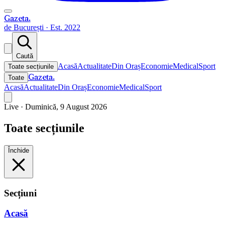
Gazeta
.
de București · Est. 2022
Caută
Acasă
Actualitate
Din Oraș
Economie
Medical
Sport
Toate secțiunile
Gazeta
.
Toate
Acasă
Actualitate
Din Oraș
Economie
Medical
Sport
Live ·
Duminică, 9 August 2026
Toate secțiunile
Închide
Secțiuni
Acasă