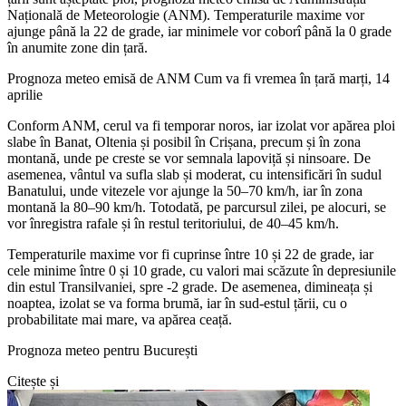
Națională de Meteorologie (ANM). Temperaturile maxime vor
ajunge până la 22 de grade, iar minimele vor coborî până la 0 grade
în anumite zone din țară.
Prognoza meteo emisă de ANM Cum va fi vremea în țară marți, 14
aprilie
Conform ANM, cerul va fi temporar noros, iar izolat vor apărea ploi
slabe în Banat, Oltenia și posibil în Crișana, precum și în zona
montană, unde pe creste se vor semnala lapoviță și ninsoare. De
asemenea, vântul va sufla slab și moderat, cu intensificări în sudul
Banatului, unde vitezele vor ajunge la 50–70 km/h, iar în zona
montană la 80–90 km/h. Totodată, pe parcursul zilei, pe alocuri, se
vor înregistra rafale și în restul teritoriului, de 40–45 km/h.
Temperaturile maxime vor fi cuprinse între 10 și 22 de grade, iar
cele minime între 0 și 10 grade, cu valori mai scăzute în depresiunile
din estul Transilvaniei, spre -2 grade. De asemenea, dimineața și
noaptea, izolat se va forma brumă, iar în sud-estul țării, cu o
probabilitate mai mare, va apărea ceață.
Prognoza meteo pentru București
Citește și