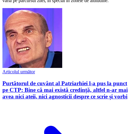
varia pe parcursul zilei, în special în zonele de altitudine.
Articolul următor
Purtătorul de cuvânt al Patriarhiei l-a pus la punct
pe CTP: Bine că mai există credință, altfel n-ar mai
avea nici ateii, nici agnosticii despre ce scrie și vorbi