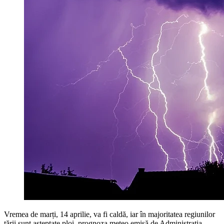
Vremea de marți, 14 aprilie, va fi caldă, iar în majoritatea regiunilor
țării sunt așteptate ploi, prognoza meteo emisă de Administrația