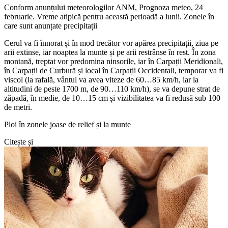
Conform anunțului meteorologilor ANM, Prognoza meteo, 24
februarie. Vreme atipică pentru această perioadă a lunii. Zonele în
care sunt anunțate precipitații
Cerul va fi înnorat și în mod trecător vor apărea precipitații, ziua pe
arii extinse, iar noaptea la munte și pe arii restrânse în rest. În zona
montană, treptat vor predomina ninsorile, iar în Carpații Meridionali,
în Carpații de Curbură și local în Carpații Occidentali, temporar va fi
viscol (la rafală, vântul va avea viteze de 60…85 km/h, iar la
altitudini de peste 1700 m, de 90…110 km/h), se va depune strat de
zăpadă, în medie, de 10…15 cm și vizibilitatea va fi redusă sub 100
de metri.
Ploi în zonele joase de relief și la munte
Citește și