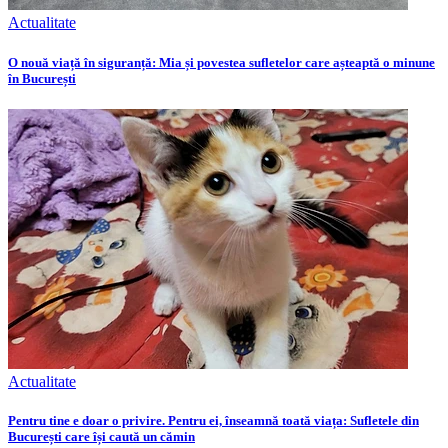
Actualitate
O nouă viață în siguranță: Mia și povestea sufletelor care așteaptă o minune
în București
Actualitate
Pentru tine e doar o privire. Pentru ei, înseamnă toată viața: Sufletele din
București care își caută un cămin