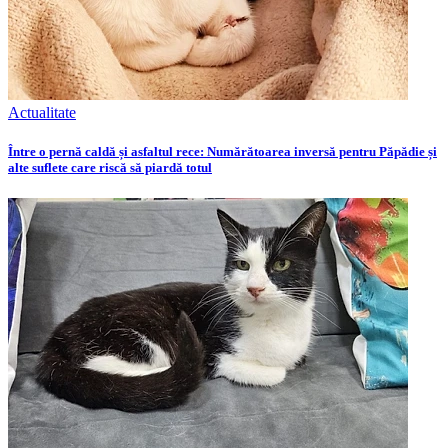
Actualitate
Între o pernă caldă și asfaltul rece: Numărătoarea inversă pentru Păpădie și
alte suflete care riscă să piardă totul