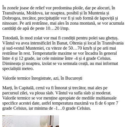
În zonele joase de relief vor predomina ploile, dar pe alocuri, în
Transilvania, Moldova, iar noaptea, posibil și în Muntenia și
Dobrogea, trecător, precipitațiile vor fi și sub formă de lapoviță și
ninsoare. Pe arii restrânse, mai ales în zona montană, se vor acumula
cantități de apă de peste 10…20 l/mp.
Totodată, în mod zolat vor mai fi condiții pentru polei sau ghețuș.
Vântul va avea intensificări în Banat, Oltenia și local în Transilvania
și sud-vestul Munteniei, cu viteze de 50…70 km/h și pe arii mai
restrânse în rest. Temperaturile maxime se vor încadra în general
între 4 și 12 grade, iar cele minime între -4 și 4 grade Celsius.
Dimineața și noaptea, izolat se va semnala ceață, au mai informat
specialiștii meteo.
Valorile termice înregistrate, azi, în București
Marți, în Capitală, cerul va fi înnorat și trecător, mai ales pe
parcursul zilei, va ploua slab. Vântul va sufla slab și moderat.
Valorile termice se vor menține apropiate de mediile multianuale
specifice acestei date, astfel temperatura maximă va fi de 6 spre 7
grade Celsius, iar minima de -1…0 grade Celsius.