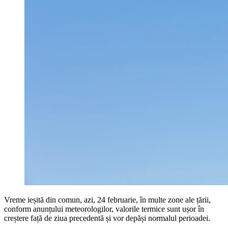
Vreme ieșită din comun, azi, 24 februarie, în multe zone ale țării,
conform anunțului meteorologilor, valorile termice sunt ușor în
creștere față de ziua precedentă și vor depăși normalul perioadei.