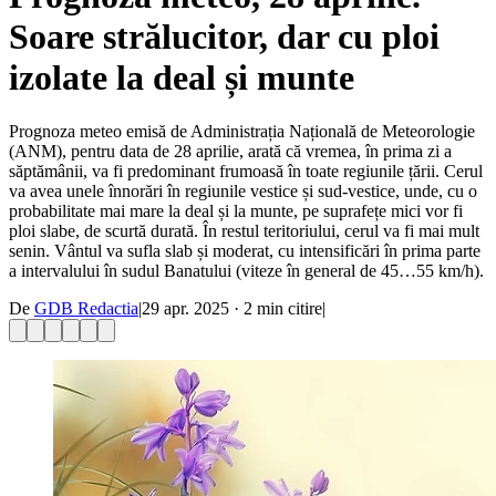
Soare strălucitor, dar cu ploi
izolate la deal și munte
Prognoza meteo emisă de Administrația Națională de Meteorologie
(ANM), pentru data de 28 aprilie, arată că vremea, în prima zi a
săptămânii, va fi predominant frumoasă în toate regiunile țării. Cerul
va avea unele înnorări în regiunile vestice și sud-vestice, unde, cu o
probabilitate mai mare la deal și la munte, pe suprafețe mici vor fi
ploi slabe, de scurtă durată. În restul teritoriului, cerul va fi mai mult
senin. Vântul va sufla slab și moderat, cu intensificări în prima parte
a intervalului în sudul Banatului (viteze în general de 45…55 km/h).
De
GDB Redactia
|
29 apr. 2025
·
2
min citire
|