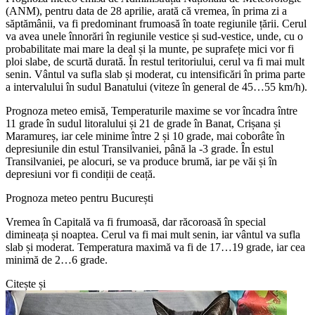
(ANM), pentru data de 28 aprilie, arată că vremea, în prima zi a
săptămânii, va fi predominant frumoasă în toate regiunile țării. Cerul
va avea unele înnorări în regiunile vestice și sud-vestice, unde, cu o
probabilitate mai mare la deal și la munte, pe suprafețe mici vor fi
ploi slabe, de scurtă durată. În restul teritoriului, cerul va fi mai mult
senin. Vântul va sufla slab și moderat, cu intensificări în prima parte
a intervalului în sudul Banatului (viteze în general de 45…55 km/h).
Prognoza meteo emisă, Temperaturile maxime se vor încadra între
11 grade în sudul litoralului și 21 de grade în Banat, Crișana și
Maramureș, iar cele minime între 2 și 10 grade, mai coborâte în
depresiunile din estul Transilvaniei, până la -3 grade. În estul
Transilvaniei, pe alocuri, se va produce brumă, iar pe văi și în
depresiuni vor fi condiții de ceață.
Prognoza meteo pentru București
Vremea în Capitală va fi frumoasă, dar răcoroasă în special
dimineața și noaptea. Cerul va fi mai mult senin, iar vântul va sufla
slab și moderat. Temperatura maximă va fi de 17…19 grade, iar cea
minimă de 2…6 grade.
Citește și