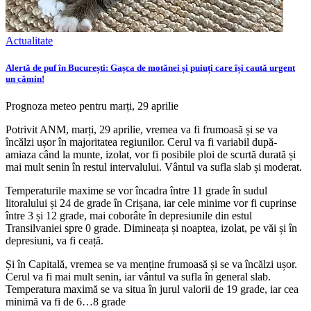
Actualitate
Alertă de puf în București: Gașca de motănei și puiuți care își caută urgent
un cămin!
Prognoza meteo pentru marți, 29 aprilie
Potrivit ANM, marți, 29 aprilie, vremea va fi frumoasă și se va
încălzi ușor în majoritatea regiunilor. Cerul va fi variabil după-
amiaza când la munte, izolat, vor fi posibile ploi de scurtă durată și
mai mult senin în restul intervalului. Vântul va sufla slab și moderat.
Temperaturile maxime se vor încadra între 11 grade în sudul
litoralului și 24 de grade în Crișana, iar cele minime vor fi cuprinse
între 3 și 12 grade, mai coborâte în depresiunile din estul
Transilvaniei spre 0 grade. Dimineața și noaptea, izolat, pe văi și în
depresiuni, va fi ceață.
Și în Capitală, vremea se va menține frumoasă și se va încălzi ușor.
Cerul va fi mai mult senin, iar vântul va sufla în general slab.
Temperatura maximă se va situa în jurul valorii de 19 grade, iar cea
minimă va fi de 6…8 grade