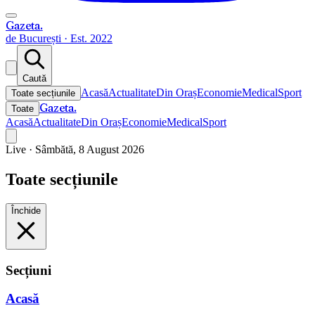
Gazeta
.
de București · Est. 2022
Caută
Acasă
Actualitate
Din Oraș
Economie
Medical
Sport
Toate secțiunile
Gazeta
.
Toate
Acasă
Actualitate
Din Oraș
Economie
Medical
Sport
Live ·
Sâmbătă, 8 August 2026
Toate secțiunile
Închide
Secțiuni
Acasă