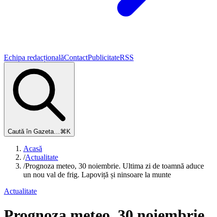
Echipa redacțională
Contact
Publicitate
RSS
Caută în Gazeta…
⌘K
Acasă
/
Actualitate
/
Prognoza meteo, 30 noiembrie. Ultima zi de toamnă aduce
un nou val de frig. Lapoviță și ninsoare la munte
Actualitate
Prognoza meteo, 30 noiembrie.