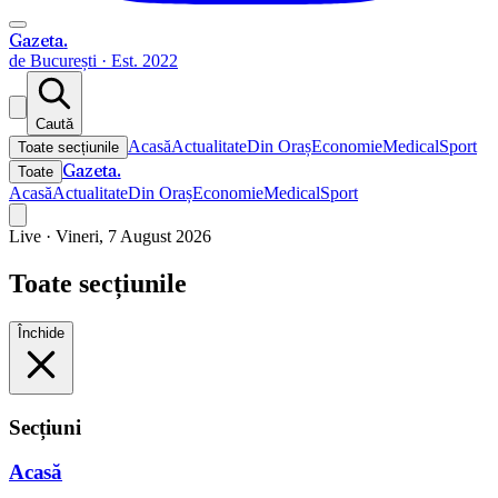
Gazeta
.
de București · Est. 2022
Caută
Acasă
Actualitate
Din Oraș
Economie
Medical
Sport
Toate secțiunile
Gazeta
.
Toate
Acasă
Actualitate
Din Oraș
Economie
Medical
Sport
Live ·
Vineri, 7 August 2026
Toate secțiunile
Închide
Secțiuni
Acasă