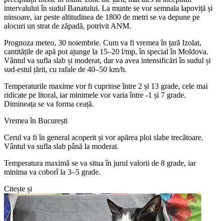
intervalului în sudul Banatului. La munte se vor semnala lapoviță și
ninsoare, iar peste altitudinea de 1800 de metri se va depune pe
alocuri un strat de zăpadă, potrivit ANM.
Prognoza meteo, 30 noiembrie. Cum va fi vremea în țară Izolat,
cantitățile de apă pot ajunge la 15–20 l/mp, în special în Moldova.
Vântul va sufla slab și moderat, dar va avea intensificări în sudul și
sud-estul țării, cu rafale de 40–50 km/h.
Temperaturile maxime vor fi cuprinse între 2 și 13 grade, cele mai
ridicate pe litoral, iar minimele vor varia între -1 și 7 grade.
Dimineața se va forma ceață.
Vremea în București
Cerul va fi în general acoperit și vor apărea ploi slabe trecătoare.
Vântul va sufla slab până la moderat.
Temperatura maximă se va situa în jurul valorii de 8 grade, iar
minima va coborî la 3–5 grade.
Citește și