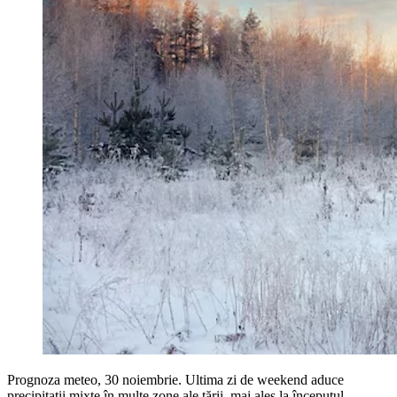
Prognoza meteo, 30 noiembrie. Ultima zi de weekend aduce
precipitații mixte în multe zone ale țării, mai ales la începutul