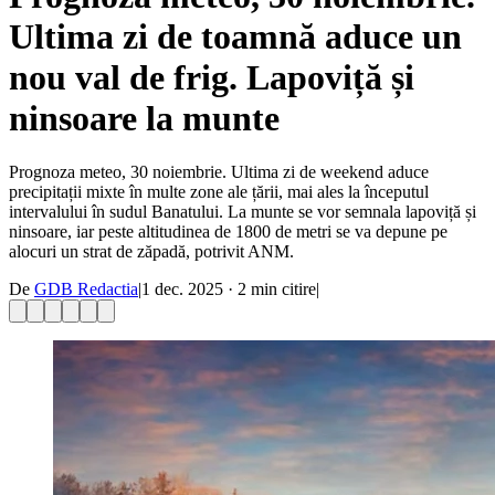
Ultima zi de toamnă aduce un
nou val de frig. Lapoviță și
ninsoare la munte
Prognoza meteo, 30 noiembrie. Ultima zi de weekend aduce
precipitații mixte în multe zone ale țării, mai ales la începutul
intervalului în sudul Banatului. La munte se vor semnala lapoviță și
ninsoare, iar peste altitudinea de 1800 de metri se va depune pe
alocuri un strat de zăpadă, potrivit ANM.
De
GDB Redactia
|
1 dec. 2025
·
2
min citire
|