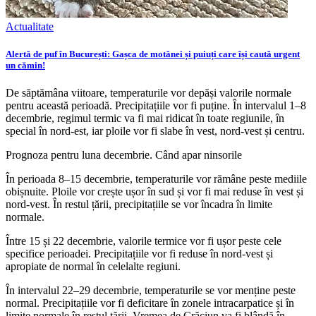
Actualitate
Alertă de puf în București: Gașca de motănei și puiuți care își caută urgent
un cămin!
De săptămâna viitoare, temperaturile vor depăși valorile normale
pentru această perioadă. Precipitațiile vor fi puține. În intervalul 1–8
decembrie, regimul termic va fi mai ridicat în toate regiunile, în
special în nord-est, iar ploile vor fi slabe în vest, nord-vest și centru.
Prognoza pentru luna decembrie. Când apar ninsorile
În perioada 8–15 decembrie, temperaturile vor rămâne peste mediile
obișnuite. Ploile vor crește ușor în sud și vor fi mai reduse în vest și
nord-vest. În restul țării, precipitațiile se vor încadra în limite
normale.
Între 15 și 22 decembrie, valorile termice vor fi ușor peste cele
specifice perioadei. Precipitațiile vor fi reduse în nord-vest și
apropiate de normal în celelalte regiuni.
În intervalul 22–29 decembrie, temperaturile se vor menține peste
normal. Precipitațiile vor fi deficitare în zonele intracarpatice și în
limite normale în restul țării. Vremea de Crăciun va fi blândă în