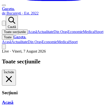
Gazeta
.
de București · Est. 2022
Caută
Acasă
Actualitate
Din Oraș
Economie
Medical
Sport
Toate secțiunile
Gazeta
.
Toate
Acasă
Actualitate
Din Oraș
Economie
Medical
Sport
Live ·
Vineri, 7 August 2026
Toate secțiunile
Închide
Secțiuni
Acasă