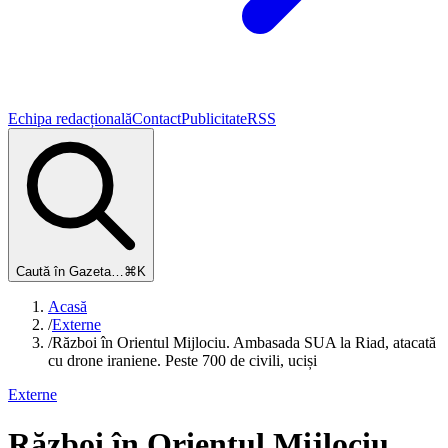
Echipa redacțională
Contact
Publicitate
RSS
Caută în Gazeta…
⌘K
Acasă
/
Externe
/
Război în Orientul Mijlociu. Ambasada SUA la Riad, atacată
cu drone iraniene. Peste 700 de civili, uciși
Externe
Război în Orientul Mijlociu.