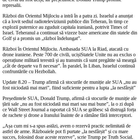
represalii.
Război din Orientul Mijlociu a intră în a patra zi. Israelul a anunțat
că a lovit sediul radioteleviziunii publice din Teheran, în timp ce
explozii puternice au zguduit capitala iraniană, potrivit Times of
Israel. Teheranul a continuat să vizeze baze americane din statele din
Golf și a promis un „război îndelungat”.
Război în Orientul Mijlociu. Ambasada SUA la Riad, atacată cu
drone iraniene. Peste 700 de civili, ucișiStatele Unite nu au exclus o
operațiune militară terestră și au transmis că sunt pregătite să meargă
„cât de departe va fi necesar”. În paralel, în Liban, Israelul continuă
confruntările cu Hezbollah.
Update 8.20 – Trump afirmă că stocurile de muniție ale SUA „nu au
fost niciodată mai mari”, fiind suficiente pentru a lupta „la nesfârșit”
Președintele SUA, Donald Trump, afirmă că stocurile de muniție ale
țării sale „nu au fost niciodată mai mari sau mai bune”, la o zi după
ce Wall Street Journal a raportat că SUA se grăbesc să distrugă forța
de rachete și drone a Iranului înainte de a rămâne fără interceptori.
„Așa cum mi s-a spus astăzi, avem o rezervă practic nelimitată de
astfel de arme. Războaiele pot fi purtate „la nesfârșit” și cu mare
succes, folosind doar aceste rezerve”, scrie Trump pe Truth Social.