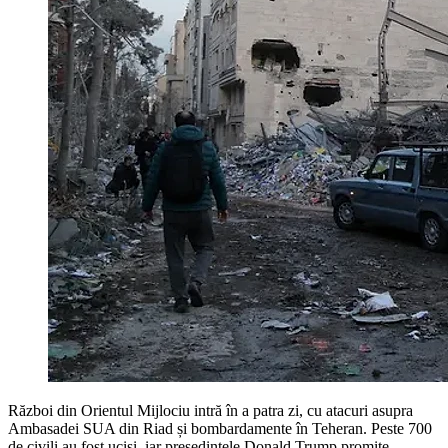
Război din Orientul Mijlociu intră în a patra zi, cu atacuri asupra
Ambasadei SUA din Riad și bombardamente în Teheran. Peste 700
de civili au fost uciși, iar președintele Donald Trump promite