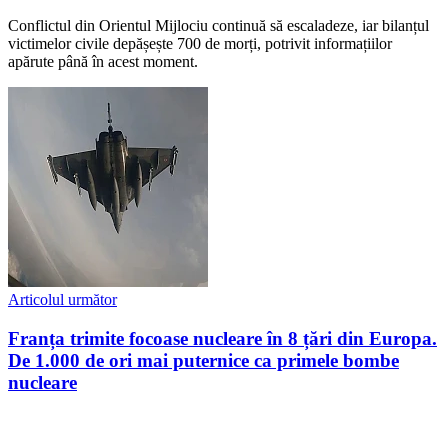
Conflictul din Orientul Mijlociu continuă să escaladeze, iar bilanțul
victimelor civile depășește 700 de morți, potrivit informațiilor
apărute până în acest moment.
Articolul următor
Franța trimite focoase nucleare în 8 țări din Europa.
De 1.000 de ori mai puternice ca primele bombe
nucleare