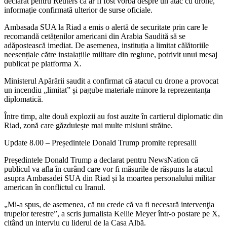
declarat pentru Reuters că ar fi fost vorba despre un atac cu drone,
informație confirmată ulterior de surse oficiale.
Ambasada SUA la Riad a emis o alertă de securitate prin care le
recomandă cetățenilor americani din Arabia Saudită să se
adăpostească imediat. De asemenea, instituția a limitat călătoriile
neesențiale către instalațiile militare din regiune, potrivit unui mesaj
publicat pe platforma X.
Ministerul Apărării saudit a confirmat că atacul cu drone a provocat
un incendiu „limitat” și pagube materiale minore la reprezentanța
diplomatică.
Între timp, alte două explozii au fost auzite în cartierul diplomatic din
Riad, zonă care găzduiește mai multe misiuni străine.
Update 8.00 – Președintele Donald Trump promite represalii
Președintele Donald Trump a declarat pentru NewsNation că
publicul va afla în curând care vor fi măsurile de răspuns la atacul
asupra Ambasadei SUA din Riad și la moartea personalului militar
american în conflictul cu Iranul.
„Mi-a spus, de asemenea, că nu crede că va fi necesară intervenţia
trupelor terestre”, a scris jurnalista Kellie Meyer într-o postare pe X,
citând un interviu cu liderul de la Casa Albă.