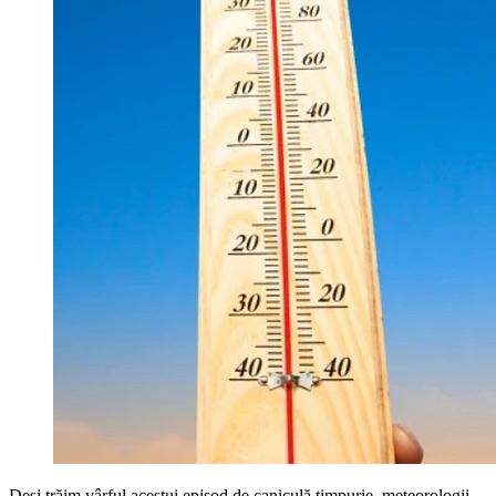
Deși trăim vârful acestui episod de caniculă timpurie, meteorologii