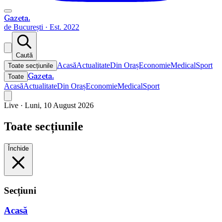
Gazeta
.
de București · Est. 2022
Caută
Acasă
Actualitate
Din Oraș
Economie
Medical
Sport
Toate secțiunile
Gazeta
.
Toate
Acasă
Actualitate
Din Oraș
Economie
Medical
Sport
Live ·
Luni, 10 August 2026
Toate secțiunile
Închide
Secțiuni
Acasă