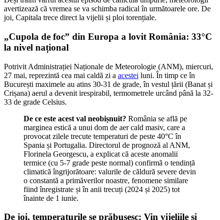
avertizează că vremea se va schimba radical în următoarele ore. De
joi, Capitala trece direct la vijelii și ploi torențiale.
„Cupola de foc” din Europa a lovit România: 33°C
la nivel național
Potrivit Administrației Naționale de Meteorologie (ANM), miercuri,
27 mai, reprezintă cea mai caldă zi a
acestei
luni. În timp ce în
București maximele au atins 30-31 de grade, în vestul țării (Banat și
Crișana) aerul a devenit irespirabil, termometrele urcând până la 32-
33 de grade Celsius.
De ce este acest val neobișnuit?
România se află pe
marginea estică a unui dom de aer cald masiv, care a
provocat zilele trecute temperaturi de peste 40°C în
Spania și Portugalia. Directorul de prognoză al ANM,
Florinela Georgescu, a explicat că aceste anomalii
termice (cu 5-7 grade peste normal) confirmă o tendință
climatică îngrijorătoare: valurile de căldură severe devin
o constantă a primăverilor noastre, fenomene similare
fiind înregistrate și în anii trecuți (2024 și 2025) tot
înainte de 1 iunie.
De joi, temperaturile se prăbușesc: Vin vijeliile și