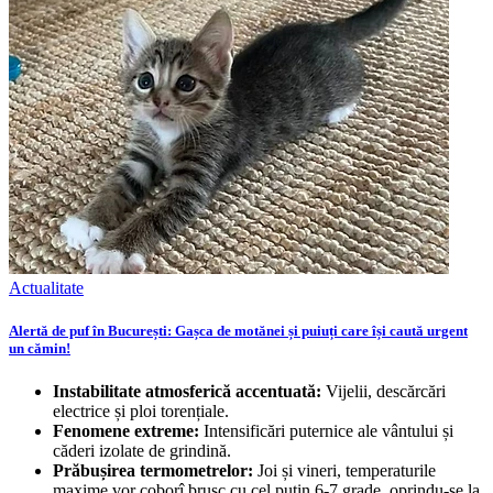
Actualitate
Alertă de puf în București: Gașca de motănei și puiuți care își caută urgent
un cămin!
Instabilitate atmosferică accentuată:
Vijelii, descărcări
electrice și ploi torențiale.
Fenomene extreme:
Intensificări puternice ale vântului și
căderi izolate de grindină.
Prăbușirea termometrelor:
Joi și vineri, temperaturile
maxime vor coborî brusc cu cel puțin 6-7 grade, oprindu-se la