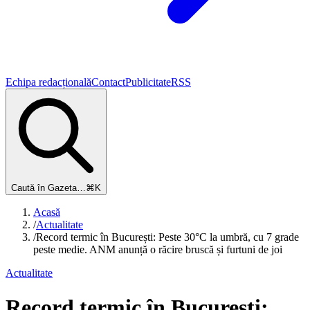
Echipa redacțională
Contact
Publicitate
RSS
Caută în Gazeta…
⌘K
Acasă
/
Actualitate
/
Record termic în București: Peste 30°C la umbră, cu 7 grade
peste medie. ANM anunță o răcire bruscă și furtuni de joi
Actualitate
Record termic în București: