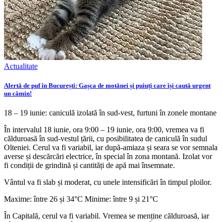
Actualitate
Alertă de puf în București: Gașca de motănei și puiuți care își caută urgent
un cămin!
18 – 19 iunie: caniculă izolată în sud-vest, furtuni în zonele montane
În intervalul 18 iunie, ora 9:00 – 19 iunie, ora 9:00, vremea va fi
călduroasă în sud-vestul țării, cu posibilitatea de caniculă în sudul
Olteniei. Cerul va fi variabil, iar după-amiaza și seara se vor semnala
averse și descărcări electrice, în special în zona montană. Izolat vor
fi condiții de grindină și cantități de apă mai însemnate.
Vântul va fi slab și moderat, cu unele intensificări în timpul ploilor.
Maxime: între 26 și 34°C Minime: între 9 și 21°C
În Capitală, cerul va fi variabil. Vremea se menține călduroasă, iar