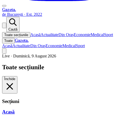
Gazeta
.
de București · Est. 2022
Caută
Acasă
Actualitate
Din Oraș
Economie
Medical
Sport
Toate secțiunile
Gazeta
.
Toate
Acasă
Actualitate
Din Oraș
Economie
Medical
Sport
Live ·
Duminică, 9 August 2026
Toate secțiunile
Închide
Secțiuni
Acasă