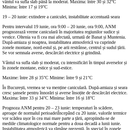
vântul va sufla slab până la moderat. Maxima: între 30 și 32°C
Minima: între 17 și 19°C
19 – 20 iunie: extindere a caniculei, instabilitate accentuată seara
Pentru intervalul 19 iunie, ora 9:00 – 20 iunie, ora 9:00, ANM
prognozează vreme caniculară în majoritatea regiunilor sudice și
vestice. Oltenia va fi cea mai afectată, urmată de Banat și Muntenia.
După-amiaza și noaptea, instabilitatea atmosferică va cuprinde
zonele montane, nord-estul și, pe arii restrânse, centrul și sudul țării.
Se vor semnala averse, descărcări electrice și grindină.
Vântul va sufla slab și moderat, cu intensificări în timpul averselor și
în zonele montane, estice și sud-estice.
Maxime: între 28 și 35°C Minime: între 9 și 21°C
În București, vremea se va menține caniculară. După-amiaza și seara
cresc șansele pentru înnorări și averse însoțite de descărcări electrice.
Maxima: între 33 și 34°C Minima: între 16 și 18°C
Prognoza ANM pentru 20 – 23 iunie: temperaturi în scădere,
aproape de normalul perioadeiÎncepând cu 20 iunie, valorile termice
vor scădea ușor în cea mai mare parte a țării, apropiindu-se de
mediile climatologice normale pentru a doua decadă a lunii iunie.
Instabilitatea atmosferică va rămâne prezentă, în special în zonele