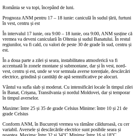
România se va topi, începând de luni.
Prognoza ANM pentru 17 – 18 iunie: caniculă în sudul țării, furtuni
în vest, centru și est
În intervalul 17 iunie, ora 9:00 – 18 iunie, ora 9:00, ANM susține că
vremea va deveni caniculară în Oltenia și sudul Banatului. În restul
regiunilor, va fi cald, cu valori de peste 30 de grade în sud, centru și
est.
În a doua parte a zilei și seara, instabilitatea atmosferică va fi
accentuată în zonele montane și submontane, dar și în vest, nord-
vest, centru și est, unde se vor semnala averse torențiale, descărcări
electrice, grindină și cantități de apă semnificative pe alocuri.
Vântul va sufla slab și moderat. Cu intensificări locale în timpul zilei
în Banat, Crișana, Transilvania și nordul Moldovei, dar și temporar
în timpul averselor.
Maxime: între 25 și 35 de grade Celsius Minime: între 10 și 21 de
grade Celsius
Conform ANM, în București vremea va rămâne călduroasă, cu cer
variabil. Aversele și descărcările electrice sunt posibile seara și
noaptea. Maxima: între 32 și 34°C Minima: între 16 și 18°C