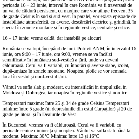
perioada 16 – 23 iunie, interval în care România va fi traversată de
un val de căldură persistent, cu maxime care vor atinge frecvent 35
de grade Celsius în sud și sud-vest. În paralel, vor exista episoade de
instabilitate atmosferică, cu averse, descărcări electrice și grindină, în
special în zonele montane și în regiunile vestice, centrale și estice.
16 – 17 iunie: vreme caldă, dar instabilă pe alocuri
România se va topi, începând de luni. Potrivit ANM, în intervalul 16
iunie, ora 9:00 – 17 iunie, ora 9:00, vremea se va încălzi
semnificativ în jumătatea sud-vestică a țării, unde va deveni
călduroasă. Cerul va fi variabil, cu înnorări și averse slabe, izolat,
după-amiaza în zonele montane. Noaptea, ploile se vor semnala
local în vestul și nord-vestul țării.
Vântul va sufla slab și moderat, cu intensificări în timpul zilei în
Moldova și Dobrogea, iar noaptea în regiunile vestice și nordice.
Temperaturi maxime: între 25 și 34 de grade Celsius Temperaturi
minime: între 5 grade (în depresiunile din estul Carpaților) și 20 de
grade pe litoral și în Dealurile de Vest
În București, vremea va fi călduroasă. Cerul va fi variabil, cu
perioade senine dimineața și noaptea. Vântul va sufla slab până la
moderat. Maxima: 30°C Minima: între 13 și 16°C