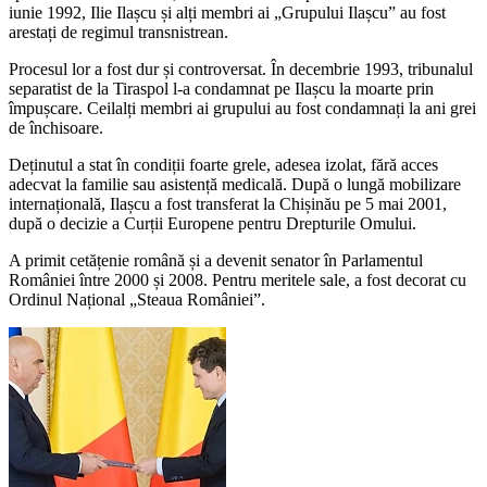
iunie 1992, Ilie Ilașcu și alți membri ai „Grupului Ilașcu” au fost
arestați de regimul transnistrean.
Procesul lor a fost dur și controversat. În decembrie 1993, tribunalul
separatist de la Tiraspol l-a condamnat pe Ilașcu la moarte prin
împușcare. Ceilalți membri ai grupului au fost condamnați la ani grei
de închisoare.
Deținutul a stat în condiții foarte grele, adesea izolat, fără acces
adecvat la familie sau asistență medicală. După o lungă mobilizare
internațională, Ilașcu a fost transferat la Chișinău pe 5 mai 2001,
după o decizie a Curții Europene pentru Drepturile Omului.
A primit cetățenie română și a devenit senator în Parlamentul
României între 2000 și 2008. Pentru meritele sale, a fost decorat cu
Ordinul Național „Steaua României”.