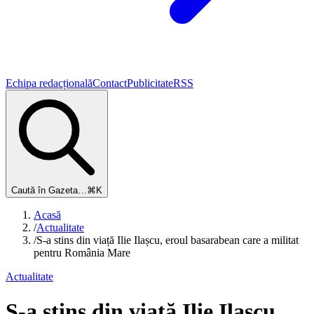
Echipa redacțională
Contact
Publicitate
RSS
Caută în Gazeta…
⌘K
Acasă
/
Actualitate
/
S-a stins din viață Ilie Ilașcu, eroul basarabean care a militat
pentru România Mare
Actualitate
S-a stins din viață Ilie Ilașcu,