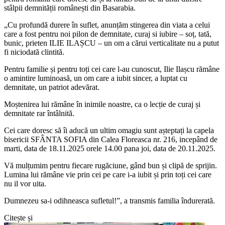
stâlpii demnității românești din Basarabia.
„Cu profundă durere în suflet, anunțăm stingerea din viata a celui
care a fost pentru noi pilon de demnitate, curaj si iubire – soț, tată,
bunic, prieten ILIE ILAȘCU – un om a cărui verticalitate nu a putut
fi niciodată clintită.
Pentru familie și pentru toți cei care l-au cunoscut, Ilie Ilașcu rămâne
o amintire luminoasă, un om care a iubit sincer, a luptat cu
demnitate, un patriot adevărat.
Moștenirea lui rămâne în inimile noastre, ca o lecție de curaj și
demnitate rar întâlnită.
Cei care doresc să îi aducă un ultim omagiu sunt așteptați la capela
bisericii SFÂNTA SOFIA din Calea Floreasca nr. 216, incepând de
marti, data de 18.11.2025 orele 14.00 pana joi, data de 20.11.2025.
Vă mulțumim pentru fiecare rugăciune, gând bun și clipă de sprijin.
Lumina lui rămâne vie prin cei pe care i-a iubit și prin toți cei care
nu il vor uita.
Dumnezeu sa-i odihneasca sufletul!”, a transmis familia îndurerată.
Citește și