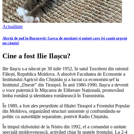
Actualitate
Alertă de puf în București: Gașca de motănei și puiuți care își caută urgent
un cămin!
Cine a fost Ilie Ilașcu?
Ilie Ilașcu s-a născut pe 30 iulie 1952, în satul Taxobeni din raionul
Fălești, Republica Moldova. A absolvit Facultatea de Economie a
Institutului Agricol din Chișinău și a lucrat ca economist-șef la
Institutul „Dnestr” din Tiraspol. În anii 1980-1990, Ilașcu a devenit
o voce puternică în Mișcarea de Eliberare Națională, promovând
limba română și identitatea românească în Transnistria.
În 1989, a fost ales președinte al filialei Tiraspol a Frontului Popular
din Moldova, organizând structuri unioniste și confruntându-se
politic cu autoritățile separatiste, potrivit Radio Chișinău.
În timpul războiului de la Nistru din 1992, el a comandat o unitate
specială moldovenească, activând chiar în spatele frontului. La 2-4