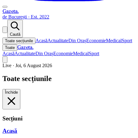
Gazeta
.
de București · Est. 2022
Caută
Acasă
Actualitate
Din Oraș
Economie
Medical
Sport
Toate secțiunile
Gazeta
.
Toate
Acasă
Actualitate
Din Oraș
Economie
Medical
Sport
Live ·
Joi, 6 August 2026
Toate secțiunile
Închide
Secțiuni
Acasă