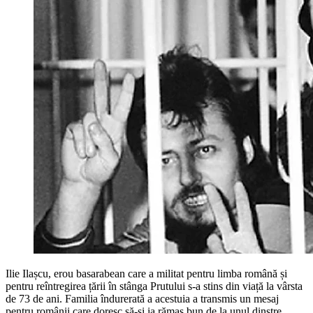
Ilie Ilașcu, erou basarabean care a militat pentru limba română și
pentru reîntregirea țării în stânga Prutului s-a stins din viață la vârsta
de 73 de ani. Familia îndurerată a acestuia a transmis un mesaj
pentru românii care doresc să-și ia rămas bun de la unul dinstre