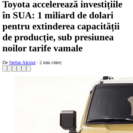
Toyota accelerează investițiile
în SUA: 1 miliard de dolari
pentru extinderea capacității
de producție, sub presiunea
noilor tarife vamale
De
Stefan Alexiu
|
·
2
min citire
|