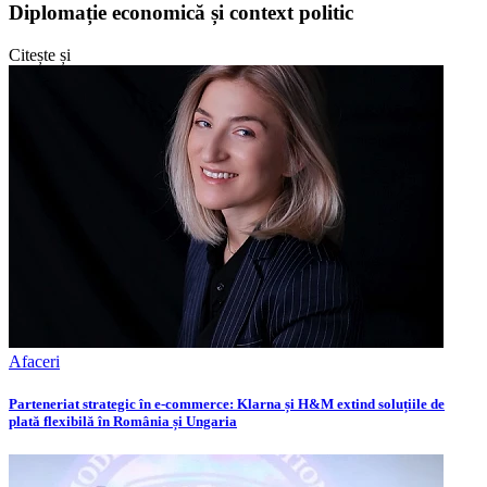
Diplomație economică și context politic
Citește și
Afaceri
Parteneriat strategic în e-commerce: Klarna și H&M extind soluțiile de
plată flexibilă în România și Ungaria