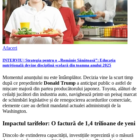
Afaceri
INTERVIU | Strategia pentru o „Românie Sănătoasă”: Educația
nutrițională devine disciplină școlară din toamna anului 2025
Momentul anunțului nu este întâmplător. Decizia vine la scurt timp
după ce președintele
Donald Trump
a anticipat public o astfel de
mișcare majoră din partea producătorului japonez. Toyota, alături de
ceilalți jucători din industria auto, navighează printr-un peisaj marcat
de schimbări legislative și de renegocierea acordurilor comerciale,
elemente care au definit mandatul actualei administrații de la
Washington.
Impactul tarifelor: O factură de 1,4 trilioane de yeni
Dincolo de extinderea capacității, investițiile reprezintă și o măsură