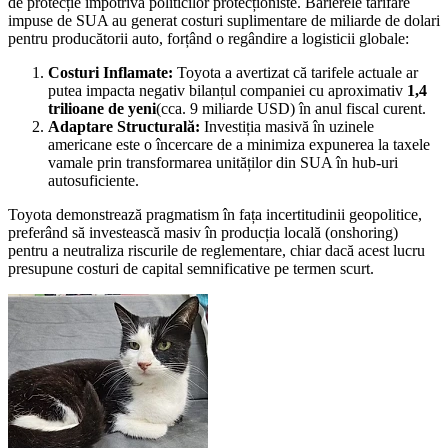
de protecție împotriva politicilor protecționiste. Barierele tarifare
impuse de SUA au generat costuri suplimentare de miliarde de dolari
pentru producătorii auto, forțând o regândire a logisticii globale:
Costuri Inflamate:
Toyota a avertizat că tarifele actuale ar
putea impacta negativ bilanțul companiei cu aproximativ
1,4
trilioane de yeni
(cca. 9 miliarde USD) în anul fiscal curent.
Adaptare Structurală:
Investiția masivă în uzinele
americane este o încercare de a minimiza expunerea la taxele
vamale prin transformarea unităților din SUA în hub-uri
autosuficiente.
Toyota demonstrează pragmatism în fața incertitudinii geopolitice,
preferând să investească masiv în producția locală (onshoring)
pentru a neutraliza riscurile de reglementare, chiar dacă acest lucru
presupune costuri de capital semnificative pe termen scurt.