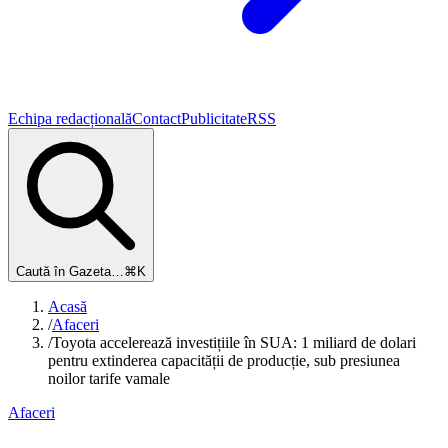
Echipa redacțională
Contact
Publicitate
RSS
Caută în Gazeta…
⌘K
Acasă
/
Afaceri
/
Toyota accelerează investițiile în SUA: 1 miliard de dolari
pentru extinderea capacității de producție, sub presiunea
noilor tarife vamale
Afaceri