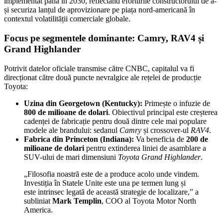
implementat până în 2030, reflectând eforturile constructorului de a-
și securiza lanțul de aprovizionare pe piața nord-americană în
contextul volatilității comerciale globale.
Focus pe segmentele dominante: Camry, RAV4 și
Grand Highlander
Potrivit datelor oficiale transmise către CNBC, capitalul va fi
direcționat către două puncte nevralgice ale rețelei de producție
Toyota:
Uzina din Georgetown (Kentucky):
Primește o infuzie de
800 de milioane de dolari
. Obiectivul principal este creșterea
cadenței de fabricație pentru două dintre cele mai populare
modele ale brandului: sedanul
Camry
și crossover-ul
RAV4
.
Fabrica din Princeton (Indiana):
Va beneficia de
200 de
milioane de dolari
pentru extinderea liniei de asamblare a
SUV-ului de mari dimensiuni
Toyota Grand Highlander
.
„Filosofia noastră este de a produce acolo unde vindem.
Investiția în Statele Unite este una pe termen lung și
este intrinsec legată de această strategie de localizare,” a
subliniat
Mark Templin
, COO al Toyota Motor North
America.