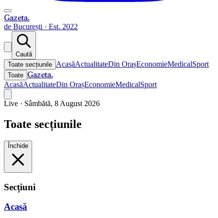
Gazeta
.
de București · Est. 2022
Caută
Acasă
Actualitate
Din Oraș
Economie
Medical
Sport
Toate secțiunile
Gazeta
.
Toate
Acasă
Actualitate
Din Oraș
Economie
Medical
Sport
Live ·
Sâmbătă, 8 August 2026
Toate secțiunile
Închide
Secțiuni
Acasă