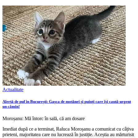
Actualitate
Alertă de puf în București: Gașca de motănei și puiuți care își caută urgent
un cămin!
Moroșanu: Mă întorc în sală, că am dosare
Imediat după ce a terminat, Raluca Moroșanu a comunicat cu câțiva
prieteni, majoritatea care nu lucrează în justiție. Aceștia au mărturisit