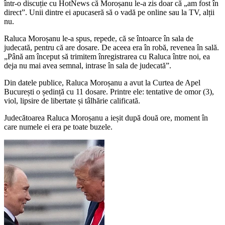
într-o discuție cu HotNews că Moroșanu le-a zis doar că „am fost în
direct”. Unii dintre ei apucaseră să o vadă pe online sau la TV, alții
nu.
Raluca Moroșanu le-a spus, repede, că se întoarce în sala de
judecată, pentru că are dosare. De aceea era în robă, revenea în sală.
„Până am început să trimitem înregistrarea cu Raluca între noi, ea
deja nu mai avea semnal, intrase în sala de judecată”.
Din datele publice, Raluca Moroșanu a avut la Curtea de Apel
București o ședință cu 11 dosare. Printre ele: tentative de omor (3),
viol, lipsire de libertate și tâlhărie calificată.
Judecătoarea Raluca Moroșanu a ieșit după două ore, moment în
care numele ei era pe toate buzele.