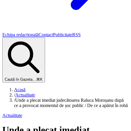
Echipa redacțională
Contact
Publicitate
RSS
Caută în Gazeta…
⌘K
Acasă
/
Actualitate
/
Unde a plecat imediat judecătoarea Raluca Moroșanu după
ce a provocat momentul de șoc public / De ce a apărut în robă
Actualitate
Unde a plecat imediat