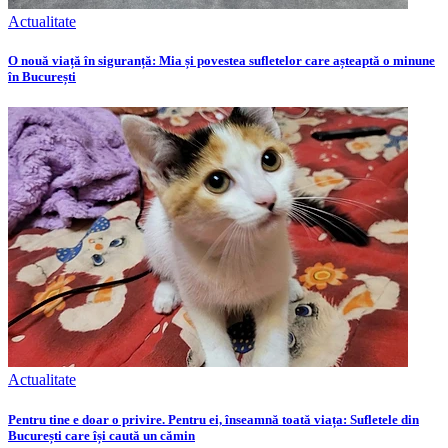
Actualitate
O nouă viață în siguranță: Mia și povestea sufletelor care așteaptă o minune
în București
Actualitate
Pentru tine e doar o privire. Pentru ei, înseamnă toată viața: Sufletele din
București care își caută un cămin