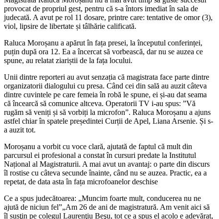
provocat de propriul gest, pentru că s-a întors imediat în sala de
judecată. A avut pe rol 11 dosare, printre care: tentative de omor (3),
viol, lipsire de libertate și tâlhărie calificată.
Raluca Moroșanu a apărut în fața presei, la începutul conferinței,
puțin după ora 12. Ea a încercat să vorbească, dar nu se auzea ce
spune, au relatat ziariștii de la fața locului.
Unii dintre reporteri au avut senzația că magistrata face parte dintre
organizatorii dialogului cu presa. Când cei din sală au auzit câteva
dintre cuvintele pe care femeia în robă le spune, ei și-au dat seama
că încearcă să comunice altceva. Operatorii TV i-au spus: ”Vă
rugăm să veniți și să vorbiți la microfon”. Raluca Moroșanu a ajuns
astfel chiar în spatele președintei Curții de Apel, Liana Arsenie. Și s-
a auzit tot.
Moroșanu a vorbit cu voce clară, ajutată de faptul că mult din
parcursul ei profesional a constat în cursuri predate la Institutul
Național al Magistraturii. A mai avut un avantaj: o parte din discurs
îl rostise cu câteva secunde înainte, când nu se auzea. Practic, ea a
repetat, de data asta în fața microfoanelor deschise
Ce a spus judecătoarea: „Muncim foarte mult, conducerea nu ne
ajută de niciun fel”„Am 26 de ani de magistratură. Am venit aici să
îl susţin pe colegul Laurenţiu Beşu, tot ce a spus el acolo e adevărat,