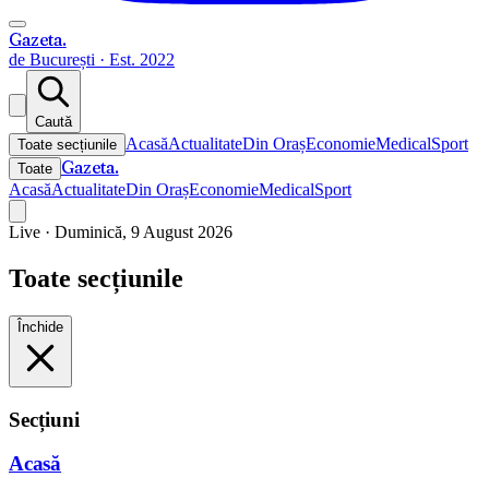
Gazeta
.
de București · Est. 2022
Caută
Acasă
Actualitate
Din Oraș
Economie
Medical
Sport
Toate secțiunile
Gazeta
.
Toate
Acasă
Actualitate
Din Oraș
Economie
Medical
Sport
Live ·
Duminică, 9 August 2026
Toate secțiunile
Închide
Secțiuni
Acasă