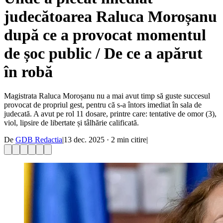
judecătoarea Raluca Moroșanu
după ce a provocat momentul
de șoc public / De ce a apărut
în robă
Magistrata Raluca Moroșanu nu a mai avut timp să guste succesul
provocat de propriul gest, pentru că s-a întors imediat în sala de
judecată. A avut pe rol 11 dosare, printre care: tentative de omor (3),
viol, lipsire de libertate și tâlhărie calificată.
De
GDB Redactia
|
13 dec. 2025
·
2
min citire
|