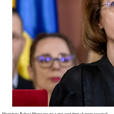
Magistrata Raluca Moroșanu nu a mai avut timp să guste succesul