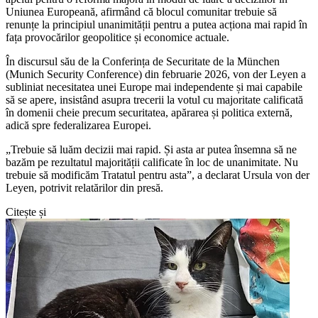
Uniunea Europeană, afirmând că blocul comunitar trebuie să
renunțe la principiul unanimității pentru a putea acționa mai rapid în
fața provocărilor geopolitice și economice actuale.
În discursul său de la Conferința de Securitate de la München
(Munich Security Conference) din februarie 2026, von der Leyen a
subliniat necesitatea unei Europe mai independente și mai capabile
să se apere, insistând asupra trecerii la votul cu majoritate calificată
în domenii cheie precum securitatea, apărarea și politica externă,
adică spre federalizarea Europei.
„Trebuie să luăm decizii mai rapid. Și asta ar putea însemna să ne
bazăm pe rezultatul majorității calificate în loc de unanimitate. Nu
trebuie să modificăm Tratatul pentru asta”, a declarat Ursula von der
Leyen, potrivit relatărilor din presă.
Citește și