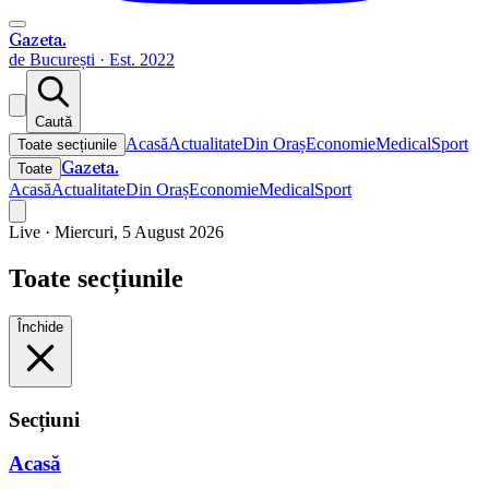
Gazeta
.
de București · Est. 2022
Caută
Acasă
Actualitate
Din Oraș
Economie
Medical
Sport
Toate secțiunile
Gazeta
.
Toate
Acasă
Actualitate
Din Oraș
Economie
Medical
Sport
Live ·
Miercuri, 5 August 2026
Toate secțiunile
Închide
Secțiuni
Acasă