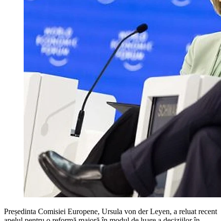
Președinta Comisiei Europene, Ursula von der Leyen, a reluat recent
apelul pentru o reformă majoră în modul de luare a deciziilor în