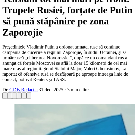
Trupele Rusiei, forțate de Putin
să pună stăpânire pe zona
Zaporojie
Preşedintele Vladimir Putin a ordonat armatei ruse să continue
campania de cucerire a regiunii Zaporojie, în sudul Ucrainei, și să
urmărească „eliberarea Novorossiei”, după ce un comandant rus a
anunțat că forțele Moscovei se află la doar 15 kilometri de cel mai
mare oraș al regiunii. Șeful Statului Major, Valeri Gherasimov, i-a
raportat că ofensiva rusă se desfășoară pe aproape întreaga linie de
contact, potrivit Reuters și TASS.
De
GDB Redactia
|
31 dec. 2025
·
3
min citire
|