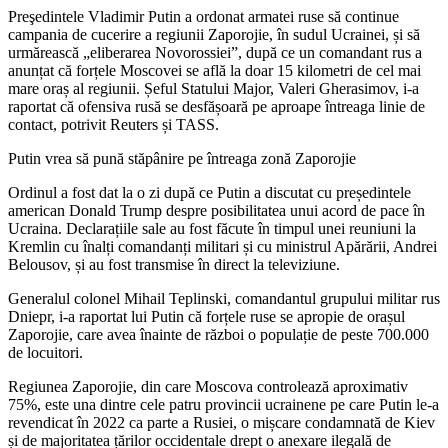
Preşedintele Vladimir Putin a ordonat armatei ruse să continue
campania de cucerire a regiunii Zaporojie, în sudul Ucrainei, și să
urmărească „eliberarea Novorossiei”, după ce un comandant rus a
anunțat că forțele Moscovei se află la doar 15 kilometri de cel mai
mare oraș al regiunii. Șeful Statului Major, Valeri Gherasimov, i-a
raportat că ofensiva rusă se desfășoară pe aproape întreaga linie de
contact, potrivit Reuters și TASS.
Putin vrea să pună stăpânire pe întreaga zonă Zaporojie
Ordinul a fost dat la o zi după ce Putin a discutat cu președintele
american Donald Trump despre posibilitatea unui acord de pace în
Ucraina. Declarațiile sale au fost făcute în timpul unei reuniuni la
Kremlin cu înalți comandanți militari și cu ministrul Apărării, Andrei
Belousov, și au fost transmise în direct la televiziune.
Generalul colonel Mihail Teplinski, comandantul grupului militar rus
Dniepr, i-a raportat lui Putin că forțele ruse se apropie de orașul
Zaporojie, care avea înainte de război o populație de peste 700.000
de locuitori.
Regiunea Zaporojie, din care Moscova controlează aproximativ
75%, este una dintre cele patru provincii ucrainene pe care Putin le-a
revendicat în 2022 ca parte a Rusiei, o mișcare condamnată de Kiev
și de majoritatea țărilor occidentale drept o anexare ilegală de