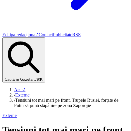
Echipa redacțională
Contact
Publicitate
RSS
Caută în Gazeta…
⌘K
Acasă
/
Externe
/
Tensiuni tot mai mari pe front. Trupele Rusiei, forțate de
Putin să pună stăpânire pe zona Zaporojie
Externe
Tensiuni tot mai mari pe front.