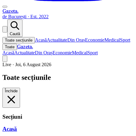
Gazeta
.
de București · Est. 2022
Caută
Acasă
Actualitate
Din Oraș
Economie
Medical
Sport
Toate secțiunile
Gazeta
.
Toate
Acasă
Actualitate
Din Oraș
Economie
Medical
Sport
Live ·
Joi, 6 August 2026
Toate secțiunile
Închide
Secțiuni
Acasă