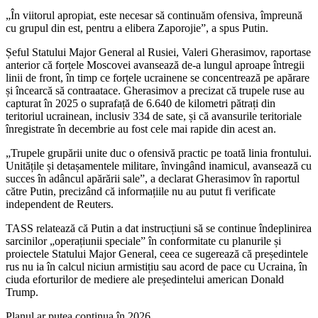
„În viitorul apropiat, este necesar să continuăm ofensiva, împreună
cu grupul din est, pentru a elibera Zaporojie”, a spus Putin.
Șeful Statului Major General al Rusiei, Valeri Gherasimov, raportase
anterior că forțele Moscovei avansează de-a lungul aproape întregii
linii de front, în timp ce forțele ucrainene se concentrează pe apărare
și încearcă să contraatace. Gherasimov a precizat că trupele ruse au
capturat în 2025 o suprafață de 6.640 de kilometri pătrați din
teritoriul ucrainean, inclusiv 334 de sate, și că avansurile teritoriale
înregistrate în decembrie au fost cele mai rapide din acest an.
„Trupele grupării unite duc o ofensivă practic pe toată linia frontului.
Unitățile și detașamentele militare, învingând inamicul, avansează cu
succes în adâncul apărării sale”, a declarat Gherasimov în raportul
către Putin, precizând că informațiile nu au putut fi verificate
independent de Reuters.
TASS relatează că Putin a dat instrucțiuni să se continue îndeplinirea
sarcinilor „operațiunii speciale” în conformitate cu planurile și
proiectele Statului Major General, ceea ce sugerează că președintele
rus nu ia în calcul niciun armistițiu sau acord de pace cu Ucraina, în
ciuda eforturilor de mediere ale președintelui american Donald
Trump.
Planul ar putea continua în 2026