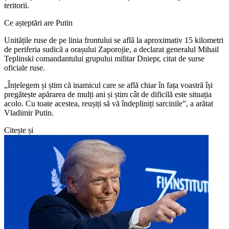
teritorii.
Ce așteptări are Putin
Unitățile ruse de pe linia frontului se află la aproximativ 15 kilometri
de periferia sudică a orașului Zaporojie, a declarat generalul Mihail
Teplinski comandantului grupului militar Dniepr, citat de surse
oficiale ruse.
„Înțelegem și știm că inamicul care se află chiar în fața voastră își
pregătește apărarea de mulți ani și știm cât de dificilă este situația
acolo. Cu toate acestea, reușiți să vă îndepliniți sarcinile”, a arătat
Vladimir Putin.
Citește și