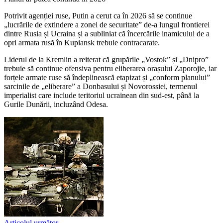
Potrivit agenției ruse, Putin a cerut ca în 2026 să se continue
„lucrările de extindere a zonei de securitate” de-a lungul frontierei
dintre Rusia și Ucraina și a subliniat că încercările inamicului de a
opri armata rusă în Kupiansk trebuie contracarate.
Liderul de la Kremlin a reiterat că grupările „Vostok” și „Dnipro”
trebuie să continue ofensiva pentru eliberarea orașului Zaporojie, iar
forțele armate ruse să îndeplinească etapizat și „conform planului”
sarcinile de „eliberare” a Donbasului și Novorossiei, termenul
imperialist care include teritoriul ucrainean din sud-est, până la
Gurile Dunării, incluzând Odesa.
Articolul următor