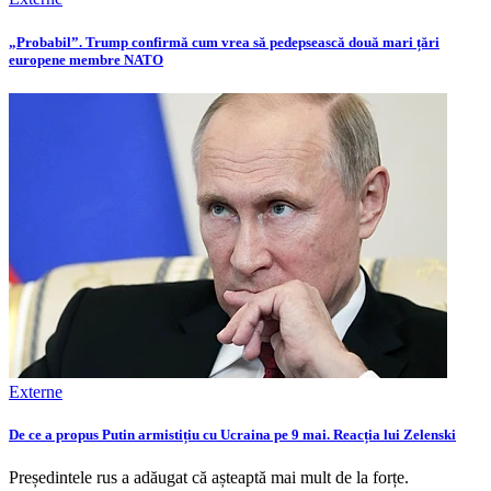
„Probabil”. Trump confirmă cum vrea să pedepsească două mari țări
europene membre NATO
Externe
De ce a propus Putin armistițiu cu Ucraina pe 9 mai. Reacția lui Zelenski
Președintele rus a adăugat că așteaptă mai mult de la forțe.